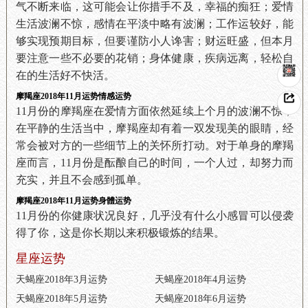
气不断来临，这可能会让你措手不及，幸福的痴狂；爱情
生活波澜不惊，感情在平淡中略有波澜；工作运较好，能
够实现预期目标，但要谨防小人谗害；财运旺盛，但本月
要注意一些不必要的花销；身体健康，疾病远离，轻松自
在的生活好不快活。
摩羯座2018年11月运势情感运势
11月份的摩羯座在爱情方面依然延续上个月的波澜不惊，
在平静的生活当中，摩羯座却有着一双发现美的眼睛，经
常会被对方的一些细节上的关怀所打动。对于单身的摩羯
座而言，11月份是酝酿自己的时间，一个人过，却努力而
充实，并且不会感到孤单。
摩羯座2018年11月运势身體运势
11月份的你健康状况良好，几乎没有什么小感冒可以侵袭
得了你，这是你长期以来积极锻炼的结果。
星座运势
天蝎座2018年3月运势
天蝎座2018年4月运势
天蝎座2018年5月运势
天蝎座2018年6月运势