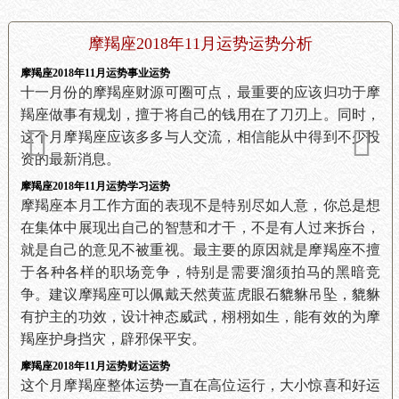
摩羯座2018年11月运势运势分析
摩羯座2018年11月运势事业运势
十一月份的摩羯座财源可圈可点，最重要的应该归功于摩
羯座做事有规划，擅于将自己的钱用在了刀刃上。同时，
这个月摩羯座应该多多与人交流，相信能从中得到不少投
资的最新消息。
摩羯座2018年11月运势学习运势
摩羯座本月工作方面的表现不是特别尽如人意，你总是想
在集体中展现出自己的智慧和才干，不是有人过来拆台，
就是自己的意见不被重视。最主要的原因就是摩羯座不擅
于各种各样的职场竞争，特别是需要溜须拍马的黑暗竞
争。建议摩羯座可以佩戴天然黄蓝虎眼石貔貅吊坠，貔貅
有护主的功效，设计神态威武，栩栩如生，能有效的为摩
羯座护身挡灾，辟邪保平安。
摩羯座2018年11月运势财运运势
这个月摩羯座整体运势一直在高位运行，大小惊喜和好运