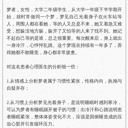
梦者，女性，大学二年级学生，从大学一年级下半学期开
始，就时常做同一个梦，梦见自己光着身子在火车站等
人，周围人都在看她，等的人又总是不来，她又着急又难
受，想躲没地方躲，躲开了又怕等的人来了找不到。她记
不起自己等的是谁，总之很重要。每次醒来后，身上就出
一身冷汗，心怦怦乱跳。这个梦现在持续有一年多了，弄
得她都不敢睡觉，身心都非常疲惫。
对这名患者心理医生的分析细一些：
1.从情感上分析梦者属于习惯性紧张，性格内向，执拗与
自疑并存；
2.从习惯上分析梦见光着身子，是说明睡眠时感到寒冷，
可认为梦者有睡眠踢开被子的习惯；出冷汗和心跳说明患
者睡眠紧张，整体体姿变化不大，应该是因俯睡造成的压
迫心脏并引发循环压力。