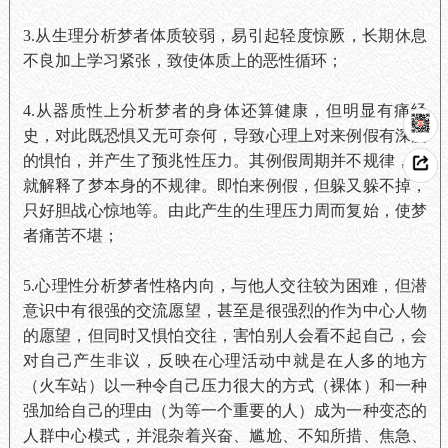
3.从生理分析梦者体质较弱，易引起轻度惊厥，长期休息
不良加上学习紧张，致使体质上的恶性循环；
4.从器质性上分析梦者的身体还算健康，但明显有痛经
史，对此既恐惧又无可奈何，导致心理上对来例假有深度
的惧怕，并产生了预兆性压力。其例假周期并不规律，这
就解释了梦本身的不规律。即怕来例假，但躲又躲不掉，
只好胆战心惊地等。由此产生的生理压力周而复始，使梦
者痛苦不堪；
5.心理性分析梦者性格内向，与他人交往较为困难，但潜
意识中有很强的交流愿望，甚至是很强烈的作为中心人物
的愿望，但同时又惧怕交往，害怕别人会看不起自己，会
对自己产生非议，反映在心理活动中就是在人多的地方
（火车站）以一种令自己压力很大的方式（裸体）和一种
强加给自己的理由（为等一个重要的人）成为一种变态的
人群中心模式，并混杂着兴奋、尴尬、不知所措、焦急、