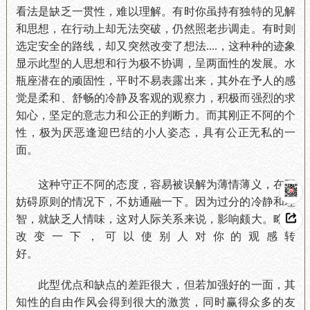
看法是缺乏一贯性，难以理解。有时你虽持有独特的见解
和思想，在行动上却无法突破，仍然照老步调走。有时则
选定安全的路线，却又突然改变了想法....，这种种的迹象
显示此型的人思想和行为极不协调，呈两面性的发展。水
瓶座潜在的顽固性，平时不易表露出来，其外在予人的感
觉是柔和、舒畅的冷静及客观的观察力，积极而强烈的求
知心，坚定的意志力和公正的判断力。而其刚正不阿的个
性，极为厌恶逢迎巴结的小人姿态，具有公正无私的一
面。
这种守正不阿的态度，容易被误解为薄情薄义，在不
妨碍原则的情况下，不妨通融一下。因为过分的冷静和理
智，就缺乏人情味，这对人际关系来说，影响颇大。略微
改变一下，可以使别人对你的观感转
好。
此型优点和缺点的差距很大，但若加强好的一面，其
知性的自由作风会得到很大的激赏，同时赢得众多的友