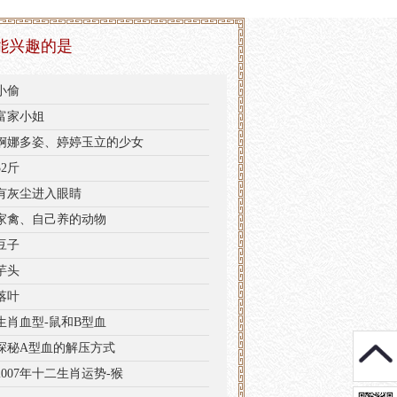
能兴趣的是
小偷
富家小姐
婀娜多姿、婷婷玉立的少女
2斤
有灰尘进入眼睛
家禽、自己养的动物
豆子
芋头
落叶
生肖血型-鼠和B型血
探秘A型血的解压方式
2007年十二生肖运势-猴