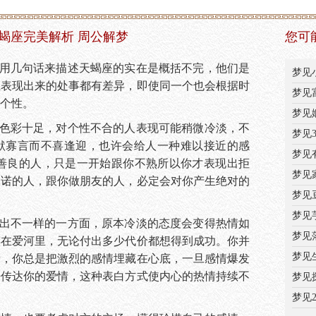
蝎座完美解析 周公解梦
您可
用几句话来描述天蝎座的实在是概括不完，他们是
梦见
上表现出来的处事都有差异，即使同一个也会根据时
梦见
个性。
梦见
性色彩十足，对个性不合的人表现可能稍微冷淡，不
梦见3
默寡言而不喜逢迎，也许会给人一种难以接近的感
梦见
地善良的人，只是一开始跟你不熟所以你才表现出拒
梦见
承诺的人，跟你做朋友的人，必定会对你产生绝对的
梦见
梦见
现出不一样的一方面，原本冷淡的态度会变得热情如
梦见
醉在爱河里，无论付出多少代价都想得到成功。你并
梦见
情，你总是把激烈的感情埋藏在心底，一旦感情爆发
来传达你的爱情，这种表白方式使内心的热情持续不
梦见
梦见