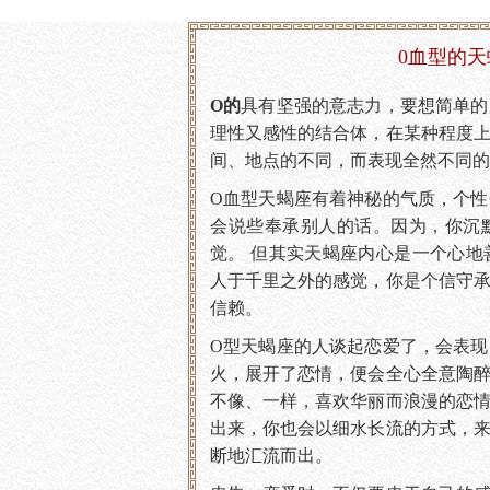
0血型的天
O的
具有坚强的意志力，要想简单的
理性又感性的结合体，在某种程度
间、地点的不同，而表现全然不同的
O血型天蝎座有着神秘的气质，个
会说些奉承别人的话。因为，你沉
觉。 但其实天蝎座内心是一个心
人于千里之外的感觉，你是个信守
信赖。
O型天蝎座的人谈起恋爱了，会表
火，展开了恋情，便会全心全意陶
不像、一样，喜欢华丽而浪漫的恋
出来，你也会以细水长流的方式，
断地汇流而出。