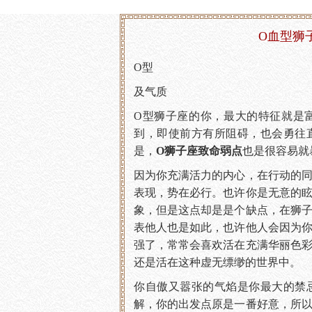
O血型狮
O型
及气质
O型狮子座的你，最大的特征就是
到，即使前方有所阻碍，也会勇往
是，
O狮子座致命弱点
也是很容易就
因为你充满活力的内心，在行动的
表现，势在必行。也许你是无意的
象，但是这点却是是个缺点，在狮
表他人也是如此，也许他人会因为
强了，常常会喜欢活在充满华丽色
还是活在这种虚无缥缈的世界中。
你自傲又嚣张的气焰是你最大的禁
解，你的出发点原是一番好意，所