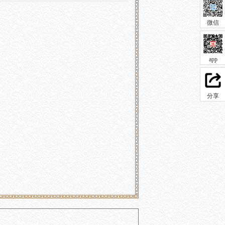
微信
app
分享