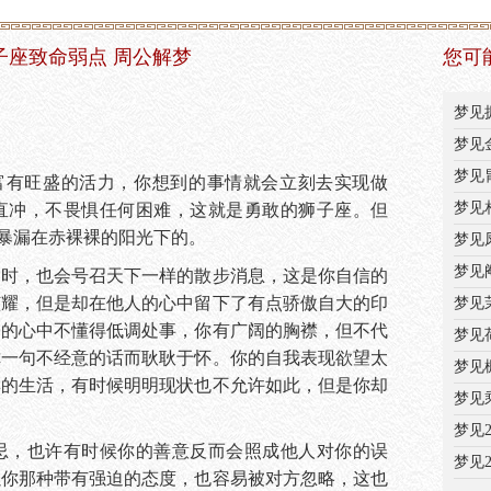
子座致命弱点 周公解梦
您可
梦见
梦见
梦见
富有旺盛的活力，你想到的事情就会立刻去实现做
梦见
直冲，不畏惧任何困难，这就是勇敢的狮子座。但
暴漏在赤裸裸的阳光下的。
梦见
梦见
同时，也会号召天下一样的散步消息，这是你自信的
眩耀，但是却在他人的心中留下了有点骄傲自大的印
梦见
子的心中不懂得低调处事，你有广阔的胸襟，但不代
梦见
你一句不经意的话而耿耿于怀。你的自我表现欲望太
梦见
彩的生活，有时候明明现状也不允许如此，但是你却
梦见
梦见
忌，也许有时候你的善意反而会照成他人对你的误
梦见
以你那种带有强迫的态度，也容易被对方忽略，这也