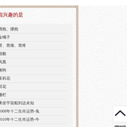
能兴趣的是
拥抱、搂抱
金镯子
胃、胃痛、胃疼
相貌
凤凰
阉狗
茉莉花
荷花
栅栏
乘坐宇宙船到达未知
2008年十二生肖运势-兔
2010年十二生肖运势-牛