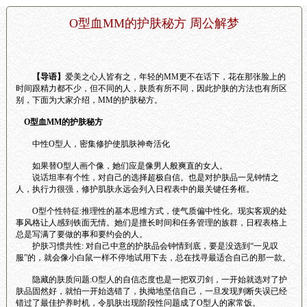
O型血MM的护肤秘方 周公解梦
【导语】
爱美之心人皆有之，年轻的MM更不在话下，花在那张脸上的
时间跟精力都不少，但不同的人，肤质有所不同，因此护肤的方法也有所区
别，下面为大家介绍，MM的护肤秘方。
O型血MM的护肤秘方
中性O型人，密集修护使肌肤神奇活化
如果替O型人画个像，她们应是像男人般爽直的女人。
说话坦率有个性，对自己的选择超极自信。也是对护肤品一见钟情之
人，执行力很强，修护肌肤永远会列入日程表中的最关键任务框。
O型个性特征:推理性的基本思维方式，使气质偏中性化。现实客观的处
事风格让人感到铁面无情。她们是擅长时间和任务管理的族群，日程表格上
总是写满了要做的事和要约会的人。
护肤习惯共性: 对自己中意的护肤品会钟情到底，要是没选到“一见叹
服”的，就会像小白鼠一样不停地试用下去，总在找寻最适合自己的那一款。
隐藏的肤质问题:O型人的自信态度也是一把双刃剑，一开始就选对了护
肤品固然好，就怕一开始选错了，执拗地坚信自己，一旦发现判断失误已经
错过了最佳护养时机，令肌肤出现阶段性问题成了O型人的家常饭。