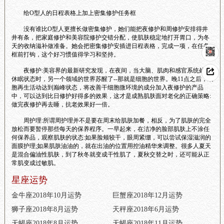
给O型人的日程表格上加上密集修护任务框
没有谁比O型人更擅长做密集修护，她们能把夜修护和周修护安排得井
井有条，把家庭修护和美容院修护交错分配，使肌肤稳定地打开胃口，为冬
天的收纳滋补做准备。她会把密集修护安插进日程表格，完成一项，在任务
框前打钩，这个好习惯值得学习和坚持。
夜修护:美容界的最新研究发现，在夜间，当大脑、肌肉和感官系统处于
休眠状态时，另一个领域的世界苏醒了--那就是细胞的世界。晚11点之后，细
胞再生活动达到巅峰状态，将改善干细胞微环境的成分加入夜修护的产品
中，可以达到比日修护好得多的效果，这才是成熟肌肤面对老化的正确策略:
做完夜修护再去睡，抗老效果好一倍。
周护理:所谓周护理并不是要在周末给肌肤加餐，相反，为了肌肤的完全
放松而要暂停那些每天的保养程序。一早起来，在洁净的脸部肌肤上不涂任
何保养品，观察肌肤的状态:如果脸颊较干，眼周紧绷，可以尝试保湿滋润的
面膜护理;如果肌肤油油的，就在出油的位置用控油精华来调整。很多人夏天
是混合偏油性肌肤，到了秋冬就变成干性肌了，夏秋交替之时，还可能从正
常肌变成过敏肌。
星座运势
金牛座2018年10月运势
巨蟹座2018年12月运势
狮子座2018年8月运势
天秤座2018年6月运势
天蝎座2018年8月运势
天蝎座2018年11月运势