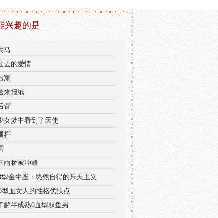
能兴趣的是
兵马
过去的爱情
出家
送来报纸
后背
少女梦中看到了天使
栅栏
雷
下雨桥被冲毁
B型金牛座：悠然自得的乐天主义
O型血女人的性格优缺点
了解半成熟0血型双鱼男