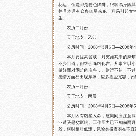
花运，但是都是粉色陷阱，很容易身险其
并且本月有众多凶星来犯，容易引起女
生。
农历二月份
天干地支：乙卯
公历时间：2008年3月6日—2008年
本月要提高警戒，对突如其来的麻烦
不少阻碍，但终会逢凶化吉。凡事宜以小
做好面对困难的准备，。财运不错，不过
感情方面易出现摩擦，应多抱些宽容，勿
农历三月份
天干地支：丙辰
公历时间：2008年4月5日—2008年
本月因有凶星入命，这期间应注意搞
业遭受恶劣影响。工作压力已不如前两月
般，横财相对低迷，风险类投资实在不宜