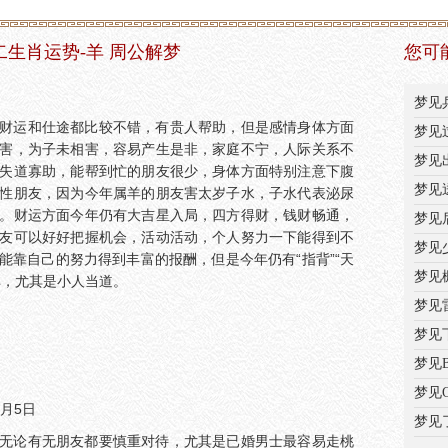
十二生肖运势-羊 周公解梦
您可
梦见
财运和仕途都比较不错，有贵人帮助，但是感情身体方面
梦见
害，为子未相害，容易产生是非，家庭不宁，人际关系不
梦见
失道寡助，能帮到忙的朋友很少，身体方面特别注意下腹
梦见
性朋友，因为今年属羊的朋友害太岁子水，子水代表泌尿
。财运方面今年仍有大吉星入局，四方得财，钱财畅通，
梦见
友可以好好把握机会，活动活动，个人努力一下能得到不
梦见
能靠自己的努力得到丰富的报酬，但是今年仍有“指背”“天
梦见
非，尤其是小人当道。
梦见
梦见
梦见
梦见
3月5日
梦见
无论有无朋友都要慎重对待，尤其是已婚男士最容易走桃