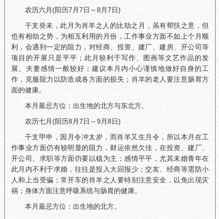
农历六月(阳历7月7日～8月7日)
干支癸未，此月为肖羊之人的比劫之月，虽有帮扶之意，但
也有相劫之势，为相互利用的月份，工作事业方面不如上个月顺
利，会遇到一定的阻力，对经商、投资、建厂、建房、开公司等
项目的开展只是平平；此月较利于写作、图画等文艺作品的发
展。夫妻感情一般较好；建议本月内小心谨慎地做好自身的工
作，克服阻力以防造成各方面的损失；肖羊的老人要注意肠胃方
面的健康。
本月最忌方位：出生地的北方与东北方。
农历七月(阳历8月7日～9月8日)
干支甲申，因月令冲太岁，而肖羊又生月令，所以本月在工
作事业方面仍有较明显的阻力，财运依然欠佳，在投资、建厂、
开公司、求职等方面仍要以稳为主；感情平平，尤其未婚青年在
此月内不利于求婚，往往是投入大回报少；交友、经商等需防小
人和上当受骗；常开车的肖羊之人要特别注意安全，以免出现灾
祸；身体方面注意呼吸系统与肠胃的健康。
本月最忌方位：出生地的北方。