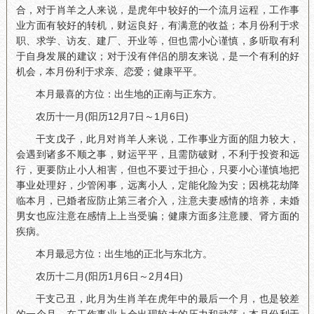
合，对于肖羊之人来说，是虎年中较好的一个流月运程，工作事
业方面有较好的转机，财运良好，有满意的收益；本月份利于求
职、求学、访友、建厂、开业等，但也需小心谨慎，多听取有利
于自身发展的建议；对于没有伴侣的朋友来说，是一个有利的好
机会，本月份利于求亲、恋爱；健康平平。
本月最喜的方位：出生地的正南与正东方。
农历十一月(阳历12月7日～1月6日)
干支戊子，此月对肖羊人来说，工作事业方面的阻力较大，
会遇到诸多不顺之事，财运平平，且需防破财，不利于投资和远
行，更要防止小人相害，但也不要过于担心，只要小心谨慎地把
事业处理好，少管闲事，远离小人，定能化险为安；因桃花劫降
临本月，已婚者应防止第三者介入，注意夫妻感情的培养，未婚
男女也应注意在感情上上当受骗；健康方面多注意腰、肾方面的
疾病。
本月最忌方位：出生地的正北与东北方。
农历十二月(阳历1月6日～2月4日)
干支己丑，此月为生肖羊在虎年中的最后一个月，也是较差