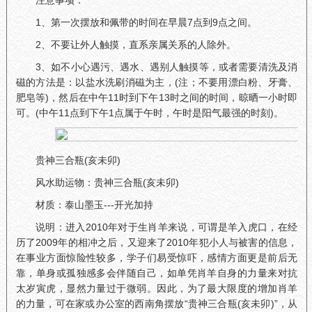
注意事项：
1、第一次摆放和佩带的时间在早晨7点到9点之间。
2、不要让外人触摸，直系亲属关系的人除外。
3、如不小心遇污、遇水、遇别人触摸等，或者需要清洗及消
磁的方法是：以盐水洗刷消磁为主，(注；不要用漂白粉、牙膏、
肥皂等)，然后在中午11时到下午13时之间的时间，晾晒一小时即
可。(中午11点到下午1点属于午时，午时是阳气最强的时刻)。
贵神三合瓶(亥未卯)
风水助运物：贵神三合瓶(亥未卯)
材质：泰山墨玉---开光加持
说明：进入2010年对于生肖羊来说，可谓是羊入虎口，在经
历了2009年的相冲之后，又迎来了2010年犯小人与被害的信息，
在事业方面惊险性较多，学子们易受惊吓，感情方面更是前后无
靠，单身或孤独感多会伴随自己，如单凭肖羊自身的力量来对抗
太岁寅虎，显然力量过于微弱。因此，为了最大限度的增加肖羊
的力量，可在家或办公室的西南角摆放“贵神三合瓶(亥未卯)”，从