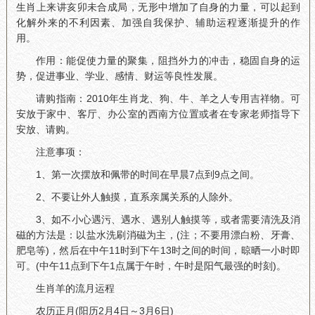
生肖上来讲亥卯未合成局，无形中增加了自身的力量，可以起到
化解外来的不利因素、加强自我保护、辅助运程逐渐提升的作
用。
作用：能促使力量的聚集，阻挡外力的冲击，稳固自身的运
势，促进事业、学业、感情、财运等良性发展。
请购指南：2010年生肖龙、狗、牛、羊之人专用吉祥物。可
安放于家中、客厅、办公室的西南方位置或者在专家老师指导下
安放、请购。
注意事项：
1、第一次摆放和佩带的时间在早晨7点到9点之间。
2、不要让外人触摸，直系亲属关系的人除外。
3、如不小心遇污、遇水、遇别人触摸等，或者需要清洗及消
磁的方法是：以盐水洗刷消磁为主，(注；不要用漂白粉、牙膏、
肥皂等)，然后在中午11时到下午13时之间的时间，晾晒一小时即
可。(中午11点到下午1点属于午时，午时是阳气最强的时刻)。
生肖羊的流月运程
农历正月(阳历2月4日～3月6日)