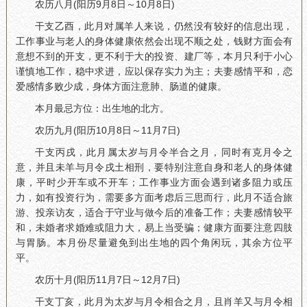
农历八月(阳历9月8日～10月8日)
干支乙酉，此月对属羊人来说，仍然没有较好的信息出现，
工作事业与老人的身体健康依然会出现不顺之处，钱财方面会有
意想不到的开支，更不利于大的投资、建厂等，本月只利于小心
谨慎地工作，稳中求进，应以保存实力为主；夫妻感情平和，恋
爱感情多败少成，身体方面注意肺、肠道的健康。
本月最忌方位：出生地的北方。
农历九月(阳历10月8日～11月7日)
干支丙戌，此月属太岁与月令半合之月，同时有克月令之
意，并且未羊与月令戌土相刑，要特别注意自身和老人的身体健
康，平时少开车或不开车；工作事业方面会遇到诸多阻力或压
力，如有投资行为，需要多方面考虑后三思而行，此月不适合旅
游、投亲访友，适合于守业与做今后的准备工作；夫妻感情较平
和，未婚者求婚难或阻力大，易上当受骗；健康方面要注意四肢
与胃肠。本月份尽量避免到出生地的四个角闲玩，其余方位平
平。
农历十月(阳历11月7日～12月7日)
干支丁亥，此月为太岁与月令相合之月，且肖羊又与月令相