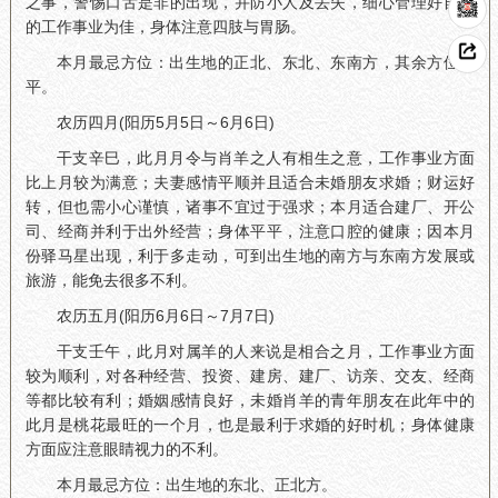
之事，警惕口舌是非的出现，并防小人及丢失，细心管理好自身
的工作事业为佳，身体注意四肢与胃肠。
本月最忌方位：出生地的正北、东北、东南方，其余方位平
平。
农历四月(阳历5月5日～6月6日)
干支辛巳，此月月令与肖羊之人有相生之意，工作事业方面
比上月较为满意；夫妻感情平顺并且适合未婚朋友求婚；财运好
转，但也需小心谨慎，诸事不宜过于强求；本月适合建厂、开公
司、经商并利于出外经营；身体平平，注意口腔的健康；因本月
份驿马星出现，利于多走动，可到出生地的南方与东南方发展或
旅游，能免去很多不利。
农历五月(阳历6月6日～7月7日)
干支壬午，此月对属羊的人来说是相合之月，工作事业方面
较为顺利，对各种经营、投资、建房、建厂、访亲、交友、经商
等都比较有利；婚姻感情良好，未婚肖羊的青年朋友在此年中的
此月是桃花最旺的一个月，也是最利于求婚的好时机；身体健康
方面应注意眼睛视力的不利。
本月最忌方位：出生地的东北、正北方。