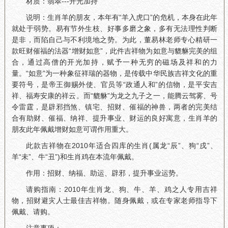
材质：翡翠---开光加持
说明：生肖羊的朋友，本年有“羊入虎口”的危机，本身在此年
就处于弱势。易有节外生枝、好事多磨之象，多有无法理性判断
是非，而陷自己与不利境地之势。为此，董易林老师专心精研一
款旺财催福的法器“增财如意”，此件吉祥物为如意与貔貅完美的组
合，通过高僧的开光加持，赋予一种无穷的磁场及祥和的力
量。“如意”为一种象征祥瑞的器物，是传载中华民族吉祥文化的重
要符号，是帝王御赐外使、官员等“政通人和”的信物，是平安吉
祥、福寿安康的祥云。而“貔貅”为龙之九子之一，能腾云驾雾、号
令雷霆，是辟邪挡煞、镇宅、招财、催福的神兽，两者的完美结
合有助财、催福、纳祥、提升事业、财运的良好寓意，生肖羊的
朋友此年佩戴增财如意可谓作用重大。
此款吉祥物在2010年适合四库的生肖(属龙“辰”、狗“戌”、
羊“未”、牛“丑”)和生肖鸡在本流年佩戴。
作用：招财、纳福、助运、辟邪，提升事业运势。
请购指南：2010年生肖龙、狗、牛、羊、鸡之人专用吉祥
物，招财避灾人士最佳吉祥物。随身佩戴，或在专家老师指导下
佩戴、请购。