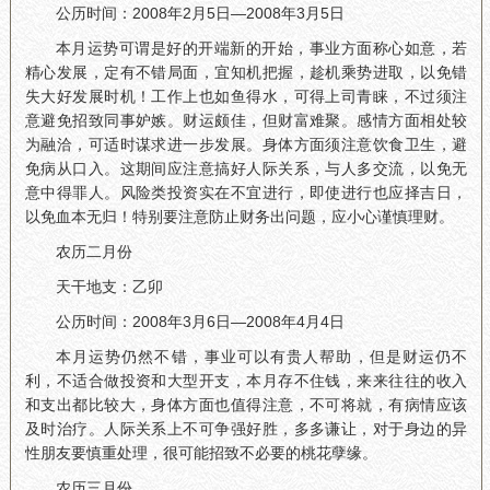
公历时间：2008年2月5日—2008年3月5日
本月运势可谓是好的开端新的开始，事业方面称心如意，若
精心发展，定有不错局面，宜知机把握，趁机乘势进取，以免错
失大好发展时机！工作上也如鱼得水，可得上司青睐，不过须注
意避免招致同事妒嫉。财运颇佳，但财富难聚。感情方面相处较
为融洽，可适时谋求进一步发展。身体方面须注意饮食卫生，避
免病从口入。这期间应注意搞好人际关系，与人多交流，以免无
意中得罪人。风险类投资实在不宜进行，即使进行也应择吉日，
以免血本无归！特别要注意防止财务出问题，应小心谨慎理财。
农历二月份
天干地支：乙卯
公历时间：2008年3月6日—2008年4月4日
本月运势仍然不错，事业可以有贵人帮助，但是财运仍不
利，不适合做投资和大型开支，本月存不住钱，来来往往的收入
和支出都比较大，身体方面也值得注意，不可将就，有病情应该
及时治疗。人际关系上不可争强好胜，多多谦让，对于身边的异
性朋友要慎重处理，很可能招致不必要的桃花孽缘。
农历三月份