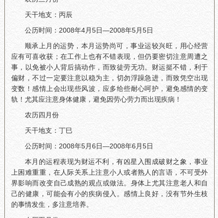
天干地支：丙辰
公历时间：2008年4月5日—2008年5月5日
顺承上月的运势，本月运势尚可，事业运较兴旺，用心经营
应有可喜收获；在工作上也有不错表现，但仍要密切注意周遭之
事，以免被小人背后搞动作，而致徒劳无功。财运挺不错，利于
偏财，不过一定要注意以稳为主，切勿浮躁急进，而致凭空出现
变数！感情上会出现些风波，应多给些耐心呵护，避免感情的变
轨！尤其应注意身体健康，避免因劳心劳力而出现疾病！
农历四月份
天干地支：丁巳
公历时间：2008年5月6日—2008年6月5日
本月的运程表现为财运不利，有凶星入围成破财之象，事业
上困难重重，在人际关系上注意小人或者熟人的言语，不可受外
界影响而改变自己成熟的观点或做法。身体上尤其注意老人和自
己的健康，可能会有小的疾病侵入。感情上良好，没有节外生枝
的事情发生，多注意培养。