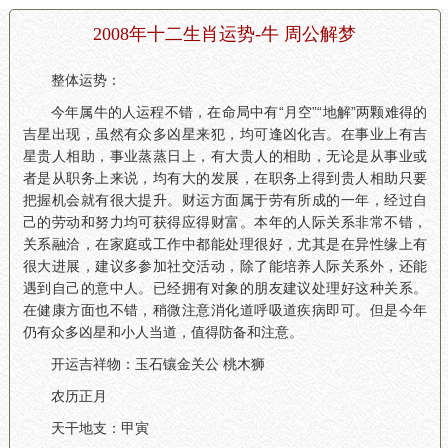
2008年十二生肖运势-牛 周公解梦
整体运势：
今年属牛的人运程不错，在命局中有“月空”“地解”两颗难得的
吉星出现，虽然有众多凶星来犯，均可逢凶化吉。在事业上有吉
星贵人相助，事业蒸蒸日上，有大贵人的相助，无论是从事业或
者是从职务上来说，均有大的发展，在职务上得到贵人相助只要
把握机会就有很大提升。财运方面属于劳有所成的一年，经过自
己的劳动和努力均可获得应得财富。本年的人际关系非常不错，
关系融洽，在家庭或工作中都能处理很好，尤其是在异性缘上有
很大进展，建议多参加社交活动，除了能培养人际关系外，还能
遇到自己的意中人。已经拥有对象的朋友建议处理好这种关系。
在健康方面也不错，稍微注意消化道呼吸道疾病即可。但是今年
仍有众多凶星和小人当道，值得防备和注意。
开运吉祥物：玉石镶金关公 桃木狮
农历正月
天干地支：甲寅