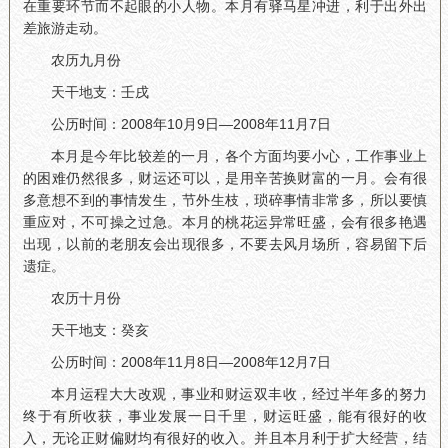
在重要环节而不起眼的小人物。本月有驿马星冲进，利于出外出
差旅游走动。
农历九月份
天干地支：壬戌
公历时间：2008年10月9日—2008年11月7日
本月是今年比较差的一月，各个方面均要小心，工作事业上
的困难仍然很多，财运还可以，是用辛苦换财富的一月。会有很
多意想不到的事情发生，节外生枝，琐碎事情非常多，所以要慎
重应对，不可操之过急。本月的桃花运异常旺盛，会有很多艳遇
出现，以前的老朋友会出现很多，不要去风月场所，容易留下后
遗症。
农历十月份
天干地支：癸亥
公历时间：2008年11月8日—2008年12月7日
本月运程大大改观，事业和财运双丰收，经过半年多的努力
终于有所收获，事业发展一日千里，财运旺盛，能有很好的收
入，无论正财偏财均有很好的收入。并且本月利于扩大经营，结