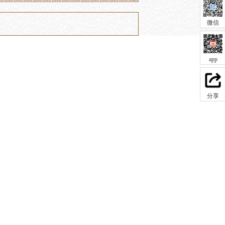
微信
app
分享