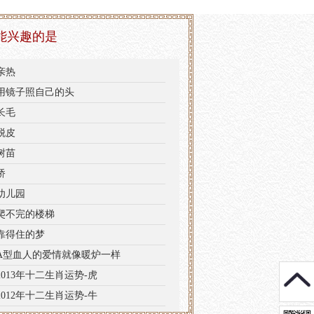
能兴趣的是
亲热
用镜子照自己的头
长毛
脱皮
树苗
桥
幼儿园
爬不完的楼梯
靠得住的梦
A型血人的爱情就像暖炉一样
2013年十二生肖运势-虎
2012年十二生肖运势-牛