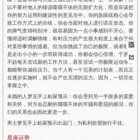
以不要对他人的错误喋喋不休的无限扩大化，而是应该把
你的智力运用到建设性的意见当中。你的急躁或粗心会导
致工作方式上的分歧，你会当面对他人进行语言攻击。你
的脾气变得特别冲，很容易因为一点小事感到不开心。要
懂得适时调解情绪，有时压力的产生很大程度上来自于你
对某些事情的逃避。但当你挑战了自己的极限，或者哪怕
是走出小小的一步而获得成功，你都会信心倍增。于是，
不妨每天尝试新的工作方法，甚至尝试一些极限运动等，
都能帮你减轻压力。当个人有一个完美的计划表，而且正
在逐步实施时，就不会产生无谓的压力。因为，一切尽在
掌握之中。
未婚的人梦见手上粘屎预示：你会受到另一半很多的宠爱
和关怀，对方会忍耐的喋喋不休的牢骚和委屈的眼泪，你
们的关系也会因此更进一步。
男士梦见手上粘屎预示出远门，为私利欲望旅行不佳。
星座运势