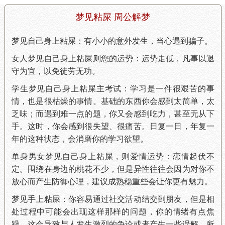
梦见粘屎 周公解梦
梦见自己身上粘屎：有小小的意外发生，当心遇到骗子。
女人梦见自己身上粘屎则您的运势：运势走低，凡事以退
守为宜，以免徒劳无功。
学生梦见自己身上粘屎主考试：学习是一件很艰苦的事
情，也是很枯燥的事情。基础的东西你会感到太简单，太
乏味；而遇到难一点的题，你又会感到吃力，甚至无从下
手。这时，你会感到很失望、很痛苦。日复一日，年复一
年的这种状态，会消磨你的学习欲望。
单身男女梦见自己身上粘屎，则爱情运势：恋情起伏不
定。围绕在身边的桃花不少，但是异性往往会因为对你不
放心而产生防御心理，建议成熟稳重些会让你更有魅力。
梦见手上粘屎：你容易通过社交活动结交到朋友，但是相
处过程中可能会出现这样那样的问题，你的情绪有点焦
躁，这会导致与人发生激烈的争论或者产生一些误解，所