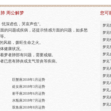
肺 周公解梦
您可
。忧深虑也，哭哀声也”。
梦见
方面的问题或疾病，还提示情感方面的问题，如多愁
梦见
等。
梦见
体的风箱，拨旺生命之火。
梦见
体健康状况。
梦见
着梦者肺部有问题，需要戒烟。
者已患有肺炎或支气管炎等疾病。
梦见
梦见
梦见
巨蟹座2018年1月运势
梦见
处女座2018年3月运势
梦见
射手座2018年6月运势
梦见
水瓶座2018年7月运势
梦见
双鱼座2018年8月运势