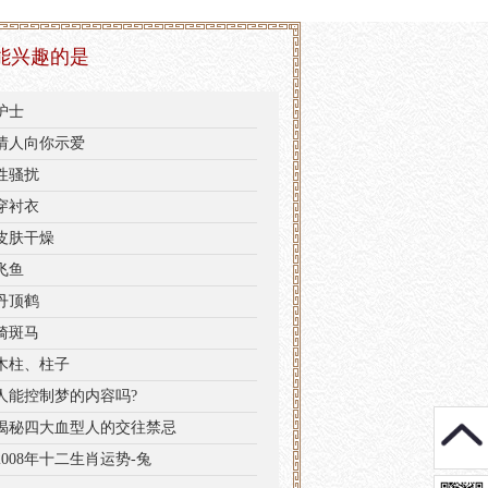
能兴趣的是
护士
情人向你示爱
性骚扰
穿衬衣
皮肤干燥
飞鱼
丹顶鹤
骑斑马
木柱、柱子
人能控制梦的内容吗?
揭秘四大血型人的交往禁忌
2008年十二生肖运势-兔