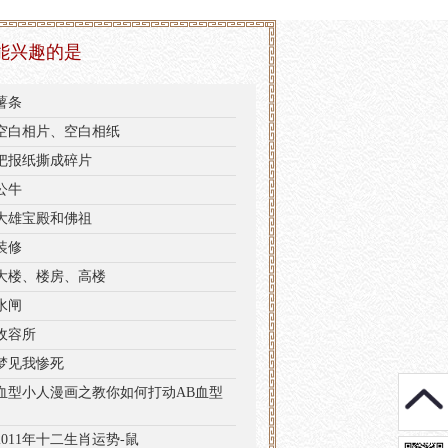
能兴趣的是
薯条
空白相片、空白相纸
把报纸撕成碎片
公牛
大雄宝殿和佛祖
装修
大楼、楼房、高楼
水闸
收容所
梦见我惨死
血型小人漫画之教你如何打动AB血型
2011年十二生肖运势-鼠