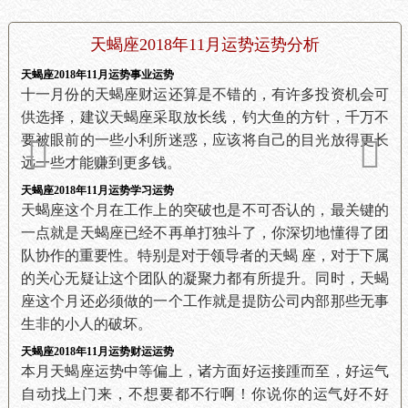
天蝎座2018年11月运势运势分析
天蝎座2018年11月运势事业运势
十一月份的天蝎座财运还算是不错的，有许多投资机会可
供选择，建议天蝎座采取放长线，钓大鱼的方针，千万不
要被眼前的一些小利所迷惑，应该将自己的目光放得更长
远一些才能赚到更多钱。
天蝎座2018年11月运势学习运势
天蝎座这个月在工作上的突破也是不可否认的，最关键的
一点就是天蝎座已经不再单打独斗了，你深切地懂得了团
队协作的重要性。特别是对于领导者的天蝎 座，对于下属
的关心无疑让这个团队的凝聚力都有所提升。同时，天蝎
座这个月还必须做的一个工作就是提防公司内部那些无事
生非的小人的破坏。
天蝎座2018年11月运势财运运势
本月天蝎座运势中等偏上，诸方面好运接踵而至，好运气
自动找上门来，不想要都不行啊！你说你的运气好不好