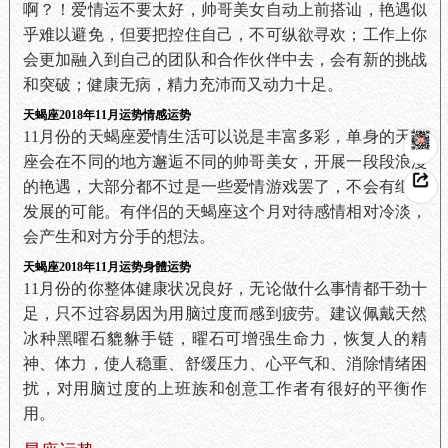
啊？！爱情运不要太好，帅哥美女自动上前搭讪，艳遇似
乎难以避免，但要把控住自己，不可纵欲寻欢；工作上你
会更加融入到自己的团队和合作伙伴中去，会有新的挑战
和突破；健康无病，精力充沛而又动力十足。
天蝎座2018年11月运势情感运势
11月份的天蝎座爱情生活可以说是丰富多彩，单身的天蝎
座会在不同的地方邂逅不同的帅哥美女，开展一段段浪漫
的艳遇，大部分都不过是一些爱情游戏罢了，不会有继续
发展的可能。有伴侣的天蝎座这个月对待感情相对冷淡，
会产生和对方分手的想法。
天蝎座2018年11月运势身體运势
11月份的你整体健康状况良好，无论做什么事情都干劲十
足，只不过容易因为用脑过度而感到疲劳。建议佩戴天然
冰种黑曜石貔貅手链，曜石可增强生命力，恢复人的精
神、体力，使人稳重、舒缓压力、心平气和、消除情绪困
扰，对用脑过度的上班族和创意工作者有很好的平衡作
用。