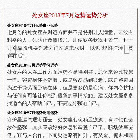
处女座2018年7月运势运势分析
处女座2018年7月运势事业运势
七月份的处女座在财运方面并不是特别让人满意。若没有
积蓄的人，须防止负债增加。即便财务状况不景气，也千
万别靠投机耍诈或旁门左道来求财，以免“螳螂捕蝉、黄
雀在后”。
处女座2018年7月运势学习运势
处女座的人在工作方面运势不是特别好，总体来说比较累
一些。容易身体不舒服，或是容易感到疲惫，或是容易因
为过于操劳而卧病在床，但是更多的是心病，你内心抗拒
与任何有可能让你感到疲惫的事情接触。建议处女座多多
找适当的人帮助自己，不要过分强迫自己。
处女座2018年7月运势财运运势
守护星运气逐渐褪去，处女座心态稍显疲惫，有时候也会
故作坚强，其实应该好好休息和调整自己了。职场效率减
低，宜与人合作。下旬财运略有回升，有奖金、偏财和暗