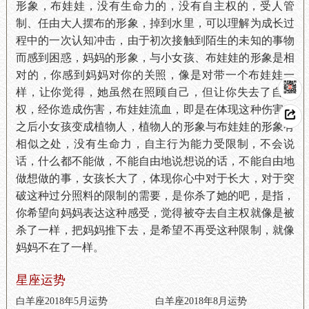
形象，布娃娃，没有生命力的，没有自主权的，受人管
制、任由大人摆布的形象，掉到水里，可以理解为成长过
程中的一次认知冲击，由于初次接触到陌生的未知的事物
而感到困惑，妈妈的形象，与小女孩、布娃娃的形象是相
对的，你感到妈妈对你的关照，像是对带一个布娃娃一
样，让你觉得，她虽然在照顾自己，但让你失去了自主
权，经你造成伤害，布娃娃流血，即是在体现这种伤害，
之后小女孩变成植物人，植物人的形象与布娃娃的形象有
相似之处，没有生命力，自主行为能力受限制，不会说
话，什么都不能做，不能自由地说想说的话，不能自由地
做想做的事，女孩长大了，体现你心中对于长大，对于突
破这种过分照料的限制的需要，是你杀了她的吧，是指，
你希望向妈妈表达这种感受，觉得被夺去自主权就像是被
杀了一样，把妈妈推下去，是希望不再受这种限制，就像
妈妈不在了一样。
星座运势
白羊座2018年5月运势
白羊座2018年8月运势