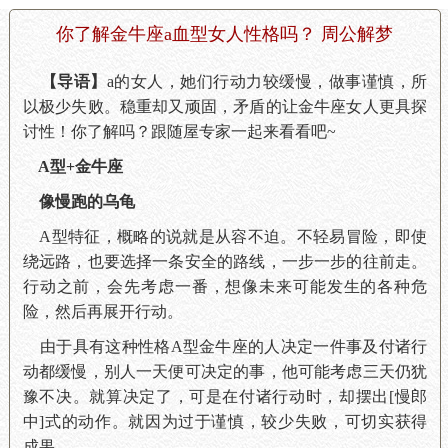
你了解金牛座a血型女人性格吗？ 周公解梦
【导语】
a的女人，她们行动力较缓慢，做事谨慎，所
以极少失败。稳重却又顽固，矛盾的让金牛座女人更具探
讨性！你了解
吗？跟随屋专家一起来看看
吧~
A型+金牛座
像慢跑的乌龟
A型特征，概略的说就是从容不迫。不轻易冒险，即使
绕远路，也要选择一条安全的路线，一步一步的往前走。
行动之前，会先考虑一番，想像未来可能发生的各种危
险，然后再展开行动。
由于具有这种性格A型金牛座的人决定一件事及付诸行
动都缓慢，别人一天便可决定的事，他可能考虑三天仍犹
豫不决。就算决定了，可是在付诸行动时，却摆出[慢郎
中]式的动作。就因为过于谨慎，较少失败，可切实获得
成果。