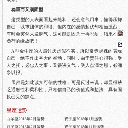
稳重而又顽固型
这类型的人表面看起来随和，还会意气用事，懂得压抑
自己，以求团体的和谐。但内在的感情起伏却相当激烈，
有时会突然大发脾气，这可能是因为一再忍耐，结果不胜
负荷的缘故吧！
A型金牛座的人最讨厌虚假不实，所以常赤裸裸的表现
自己，绝不作出夸大的举动，同时，由于责任心很强，受
人之托，必忠人之事，又很讲义气，受人点滴之恩，必涌
泉以报。
虽然是如此诚实可信的性格，可是反过来说，却显得缺
乏通融性和柔和性，只相信自己的价值观和想法，具有固
执己见的缺点。
星座运势
白羊座2018年2月运势
双子座2018年1月运势
双子座2018年2月运势
双子座2018年11月运势