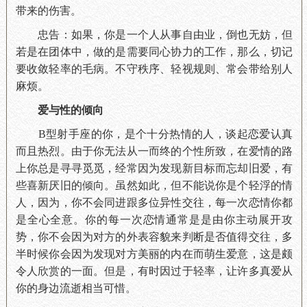
带来的伤害。
忠告：如果，你是一个人从事自由业，倒也无妨，但
若是在团体中，做的是需要同心协力的工作，那么，切记
要收敛轻率的毛病。不守秩序、轻视规则、常会带给别人
麻烦。
爱与性的倾向
B型射手座的你，是个十分热情的人，谈起恋爱认真
而且热烈。由于你无法从一而终的个性所致，在爱情的路
上你总是寻寻觅觅，经常因为发现新目标而忘却旧爱，有
些喜新厌旧的倾向。虽然如此，但不能说你是个轻浮的情
人，因为，你不会同进跟多位异性交往，每一次恋情你都
是全心全意。你的每一次恋情通常是是由你主动展开攻
势，你不会因为对方的外表容貌来判断是否值得交往，多
半时候你会因为发现对方美丽的内在而萌生爱意，这是颇
令人欣赏的一面。但是，有时因过于轻率，让许多真爱从
你的身边流逝相当可惜。