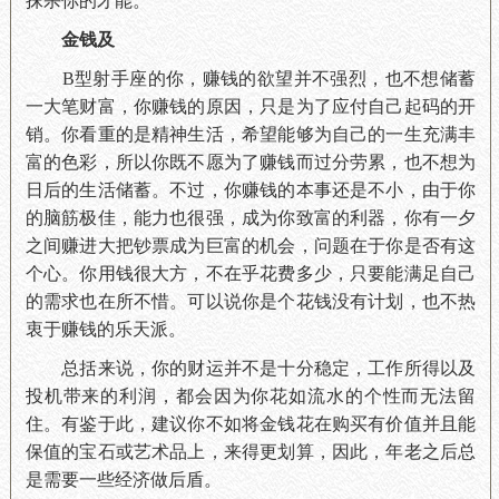
抹杀你的才能。
金钱及
B型射手座的你，赚钱的欲望并不强烈，也不想储蓄
一大笔财富，你赚钱的原因，只是为了应付自己起码的开
销。你看重的是精神生活，希望能够为自己的一生充满丰
富的色彩，所以你既不愿为了赚钱而过分劳累，也不想为
日后的生活储蓄。不过，你赚钱的本事还是不小，由于你
的脑筋极佳，能力也很强，成为你致富的利器，你有一夕
之间赚进大把钞票成为巨富的机会，问题在于你是否有这
个心。你用钱很大方，不在乎花费多少，只要能满足自己
的需求也在所不惜。可以说你是个花钱没有计划，也不热
衷于赚钱的乐天派。
总括来说，你的财运并不是十分稳定，工作所得以及
投机带来的利润，都会因为你花如流水的个性而无法留
住。有鉴于此，建议你不如将金钱花在购买有价值并且能
保值的宝石或艺术品上，来得更划算，因此，年老之后总
是需要一些经济做后盾。