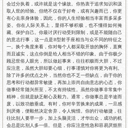
会过分执着，或许就是这个缘故。你热衷于追求知识和汲
取人世的经验。但绝不仅在于好奇，或有兴趣而已，你更
有心去亲身体验，因此，你的人生经验相当丰富而多采多
姿。你在人际关系上，显得不够积极，也不懂得如何掩
藏、保护自己。你最讨厌行动受到限制，或是不能随自己
的意志行事，这一点是B型射手座相当与众不同的特征之
一。换个角度来看，你对每个人都采取开放的胸怀，直爽
而且诚实，这点你倒是给人相当不错的印象。由于你极少
顾忌世俗人眼光，所以做起事来，往往积极而大胆，不过
应注意，虽然大胆却要心细，行事谨慎对你将更为有利。
除了许多的优点之外，当然你也不乏一些缺点，由于你的
思考和行动都异常敏捷，再加上崇尚自由意志的心态，你
做事经常随兴所至，不太有持续性。虽然你做事非常集中
精神，但就是缺乏耐心及毅力。通常，你做事总是半途而
废，以致功败垂成。有时，你对辛苦换来的成果，一旦感
到厌倦，便毅然决定舍弃，令人惋惜。你的行动敏捷，往
往比别人要早一步，加上头脑灵活，才华出众，成功的机
会总是比别人多一倍。但是，你应注意性急和容易厌烦所