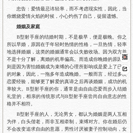
忠告：爱情最忌讳轻率，而不考虑现实性，因此，当
你燃烧爱情火焰的时候，小心灼伤了自己，徒留遗憾。
婚姻及家庭
B型射手座的结婚时期，不是极早，便是极晚。你之
所以早婚，原因在于年轻时热情的性格，一旦热情，轻率
地选择婚姻，这类的婚姻通常会以失败收场。因为双方并
不是十分了解，离婚的机率偏高。而造成你晚婚的原因，
则是因为害怕婚姻成为束缚的心理所影响或是爱上了已婚
的对象，因此，一拖多年造成晚婚。一般而言，经过多次
恋爱经验，能够更了解爱的真谛之后再谈婚姻，成功的机
率较大。B型射手座的你，通常是由自由恋爱而步入结婚
礼堂的，相亲的传统形式与B型射手座尝尚自由意志的性
格并不相符。
B型射手座的人，无论男女，都认为婚姻是两人互相
为伴，白头偕老，而非互相牵制，束缚对方。你在婚后仍
不会改变追求自由的意愿，男性讨厌被妻子控制动向，女