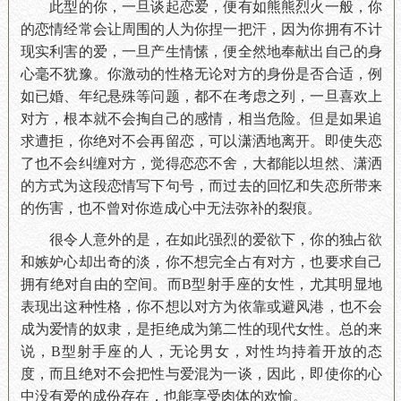
此型的你，一旦谈起恋爱，便有如熊熊烈火一般，你
的恋情经常会让周围的人为你捏一把汗，因为你拥有不计
现实利害的爱，一旦产生情愫，便全然地奉献出自己的身
心毫不犹豫。你激动的性格无论对方的身份是否合适，例
如已婚、年纪悬殊等问题，都不在考虑之列，一旦喜欢上
对方，根本就不会掏自己的感情，相当危险。但是如果追
求遭拒，你绝对不会再留恋，可以潇洒地离开。即使失恋
了也不会纠缠对方，觉得恋恋不舍，大都能以坦然、潇洒
的方式为这段恋情写下句号，而过去的回忆和失恋所带来
的伤害，也不曾对你造成心中无法弥补的裂痕。
很令人意外的是，在如此强烈的爱欲下，你的独占欲
和嫉妒心却出奇的淡，你不想完全占有对方，也要求自己
拥有绝对自由的空间。而B型射手座的女性，尤其明显地
表现出这种性格，你不想以对方为依靠或避风港，也不会
成为爱情的奴隶，是拒绝成为第二性的现代女性。总的来
说，B型射手座的人，无论男女，对性均持着开放的态
度，而且绝对不会把性与爱混为一谈，因此，即使你的心
中没有爱的成份存在，也能享受肉体的欢愉。