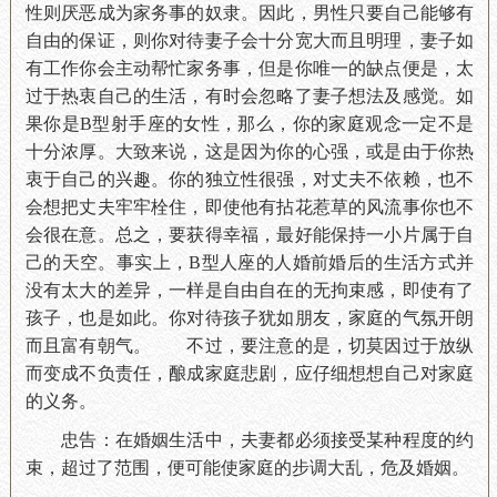
性则厌恶成为家务事的奴隶。因此，男性只要自己能够有
自由的保证，则你对待妻子会十分宽大而且明理，妻子如
有工作你会主动帮忙家务事，但是你唯一的缺点便是，太
过于热衷自己的生活，有时会忽略了妻子想法及感觉。如
果你是B型射手座的女性，那么，你的家庭观念一定不是
十分浓厚。大致来说，这是因为你的心强，或是由于你热
衷于自己的兴趣。你的独立性很强，对丈夫不依赖，也不
会想把丈夫牢牢栓住，即使他有拈花惹草的风流事你也不
会很在意。总之，要获得幸福，最好能保持一小片属于自
己的天空。事实上，B型人座的人婚前婚后的生活方式并
没有太大的差异，一样是自由自在的无拘束感，即使有了
孩子，也是如此。你对待孩子犹如朋友，家庭的气氛开朗
而且富有朝气。 不过，要注意的是，切莫因过于放纵
而变成不负责任，酿成家庭悲剧，应仔细想想自己对家庭
的义务。
忠告：在婚姻生活中，夫妻都必须接受某种程度的约
束，超过了范围，便可能使家庭的步调大乱，危及婚姻。