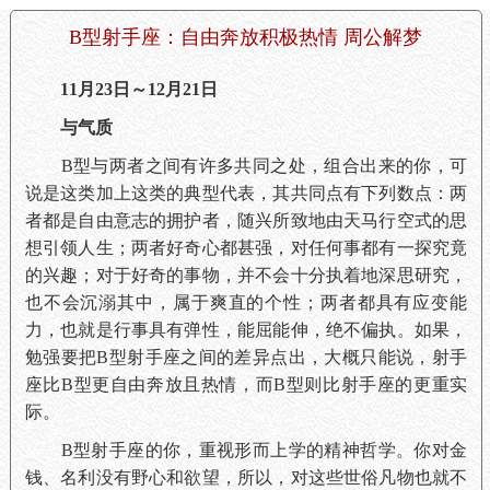
B型射手座：自由奔放积极热情 周公解梦
11月23日～12月21日
与气质
B型与两者之间有许多共同之处，组合出来的你，可
说是这类加上这类的典型代表，其共同点有下列数点：两
者都是自由意志的拥护者，随兴所致地由天马行空式的思
想引领人生；两者好奇心都甚强，对任何事都有一探究竟
的兴趣；对于好奇的事物，并不会十分执着地深思研究，
也不会沉溺其中，属于爽直的个性；两者都具有应变能
力，也就是行事具有弹性，能屈能伸，绝不偏执。如果，
勉强要把B型射手座之间的差异点出，大概只能说，射手
座比B型更自由奔放且热情，而B型则比射手座的更重实
际。
B型射手座的你，重视形而上学的精神哲学。你对金
钱、名利没有野心和欲望，所以，对这些世俗凡物也就不