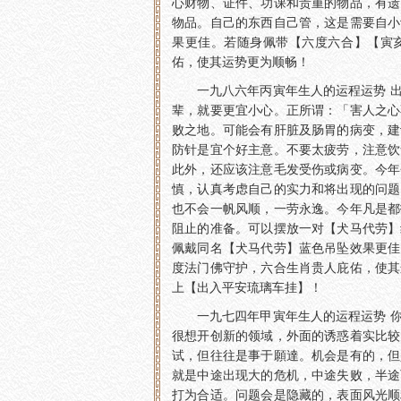
心财物、证件、功课和贵重的物品，有遗
物品。自己的东西自己管，这是需要自小
果更佳。若随身佩带【六度六合】【寅
佑，使其运势更为顺畅！
一九八六年丙寅年生人的运程运势 
辈，就要更宜小心。正所谓：「害人之心
败之地。可能会有肝脏及肠胃的病变，建
防针是宜个好主意。不要太疲劳，注意饮
此外，还应该注意毛发受伤或病变。今年
慎，认真考虑自己的实力和将出现的问题
也不会一帆风顺，一劳永逸。今年凡是都
阻止的准备。可以摆放一对【犬马代劳】
佩戴同名【犬马代劳】蓝色吊坠效果更佳
度法门佛守护，六合生肖贵人庇佑，使其
上【出入平安琉璃车挂】！
一九七四年甲寅年生人的运程运势 
很想开创新的领域，外面的诱惑着实比较
试，但往往是事于願達。机会是有的，但
就是中途出现大的危机，中途失败，半途
打为合适。问题会是隐藏的，表面风光顺