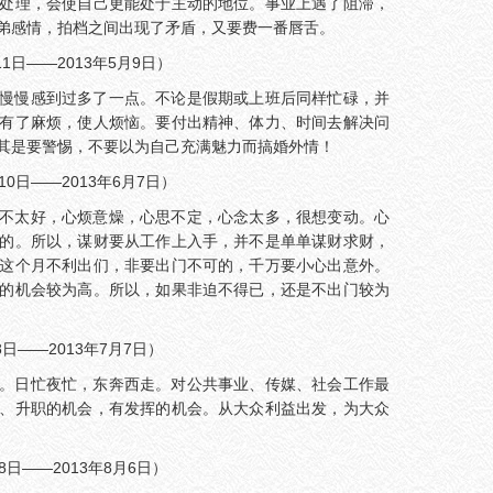
处理，会使自己更能处于主动的地位。事业上遇了阻滞，
弟感情，拍档之间出现了矛盾，又要费一番唇舌。
1日——2013年5月9日）
慢慢感到过多了一点。不论是假期或上班后同样忙碌，并
有了麻烦，使人烦恼。要付出精神、体力、时间去解决问
其是要警惕，不要以为自己充满魅力而搞婚外情！
10日——2013年6月7日）
不太好，心烦意燥，心思不定，心念太多，很想变动。心
的。所以，谋财要从工作上入手，并不是单单谋财求财，
这个月不利出们，非要出门不可的，千万要小心出意外。
的机会较为高。所以，如果非迫不得已，还是不出门较为
日——2013年7月7日）
。日忙夜忙，东奔西走。对公共事业、传媒、社会工作最
、升职的机会，有发挥的机会。从大众利益出发，为大众
8日——2013年8月6日）