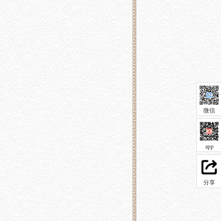
微信
app
分享