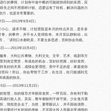
进行的事情、计划有中途中断的可能就快得到的东西，应
得失之间不用那样计较。恋爱运有了转机，解决问题的力
助力，也是非常重要的。
7日——2013年9月4日）
要小心。谋求不顺，计划受阻是本月的特点并且，是非多
背脊」的事件，并不令人觉得惊奇。本月宜以静制动，出
舌，「讲到口水都乾卖」不要太多思虑，否则你会失眠。
日——2013年10月4日）
服务、大利公共事物、大利文化、文学、艺术、戏剧等方
受到肯定赞赏，有成名的机会，宜好好把握，好好发挥。
持良好的关系，成绩会更理想。美中不足的是，家庭使你
到苦闷！所以，你会寄情于工作，在生活，你只能感到无
和表面的快乐。
5日——2013年11月2日）
的智慧，你的领导才华获得发挥，一呼百应。亦有利于勤
高级行政人员。其实，整年都较利于保守派。少女進月遇
拒，情投意合去了。当然，要带眼识人，并不因他强势，
伴侣要经过长时间的考验，不宜因太投入而最后受感情的