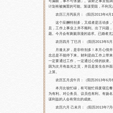
可漏眼，事不可张扬」。谋财之事宜低调
计划有被搁置的可能。策谋受阻，不利兄
农历三月丙辰月：（阳历2013年4月1
这个应酬特别多，又或者是活动多，
且，工作上事业上并不顺利。出了问题，
题。今月会有旖旎浪漫的追求。已婚者尤
农历四月 丁巳月：（阳历2013年5月
月逢太岁，是非特别多！本月心情并
念总是不能停下来。财利是由工作上带来
一定要通过工作，一定通过心情的奴隶。
因为次月有血光之災，并且是发生在外面
上算。
农历五月戊午月：（阳历2013年6月8
本月比较忙碌，有可能忙得废寝忘餐
为有利。对公务员、议员也有利。有扬名
谋利益的人会有突出的成效。
农历六月 己未月：（阳历2013年7月