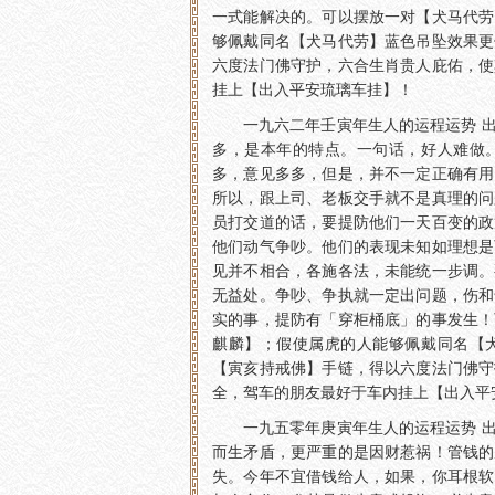
一式能解决的。可以摆放一对【犬马代劳
够佩戴同名【犬马代劳】蓝色吊坠效果更
六度法门佛守护，六合生肖贵人庇佑，使
挂上【出入平安琉璃车挂】！
一九六二年壬寅年生人的运程运势 
多，是本年的特点。一句话，好人难做
多，意见多多，但是，并不一定正确有用
所以，跟上司、老板交手就不是真理的问
员打交道的话，要提防他们一天百变的政
他们动气争吵。他们的表现未知如理想是
见并不相合，各施各法，未能统一步调。
无益处。争吵、争执就一定出问题，伤和
实的事，提防有「穿柜桶底」的事发生！
麒麟】；假使属虎的人能够佩戴同名【
【寅亥持戒佛】手链，得以六度法门佛守
全，驾车的朋友最好于车内挂上【出入平
一九五零年庚寅年生人的运程运势 
而生矛盾，更严重的是因财惹祸！管钱的
失。今年不宜借钱给人，如果，你耳根软