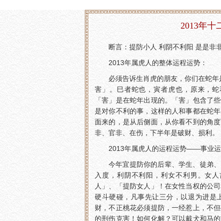
2013年
断言：提防小人 利阴不利阳 是是非
2013年属虎人的整体运程运势：
必须告诉生肖虎的朋友，你们在蛇年
害」。巳者蛇也，寅者虎也，原来，蛇
「害」是在蛇年出现的。「害」包含了些
是对你不利的事，这样的人和事都在蛇年
面来的，是从后侧面，从你看不到的角度
非、官非、在伤，下半年是破财、损利。
2013年属虎人的运程运势——事业
今年宜提防你的后辈、学生、徒弟、
入度，利阴不利阳，利女不利男。女人
人」、「提防女人」！在女性当权的公司
硬斗硬碰，凡事先让三分，以退为进是
财，不正桃花必须提防，一经惹上，不但
的刑伤克害！如何化解？可以戴犬和马的