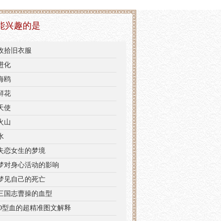
能兴趣的是
收拾旧衣服
进化
海鸥
鲜花
天使
火山
水
失恋女生的梦境
梦对身心活动的影响
梦见自己的死亡
三国志曹操的血型
O型血的超精准图文解释