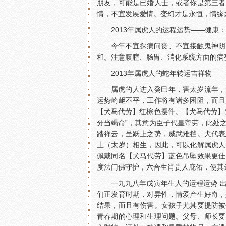
朋友，可能是已婚人士，或者你是第三者
情，不宜发展爱情。变幻才是永恒，情缘
2013年属虎人的运程运势——健康：
今年不宜探病问丧、不宜接触鬼神阴
和。注意腹腔、肠胃、消化系统方面的病
2013年属虎人的蛇年转运吉祥物
属虎的人进入癸巳年，害太岁流年，
运势崎岖不平，工作将有诸多困阻，而且
【犬马代劳】红棕色摆件。【犬马代劳】
分当竭命”，其意为臣子代皇帝劳，此处
踏祥云，呈跃上之势，威武难挡。犬代表
土（太岁）相生，因此，可以化解属虎人
佩戴同名【犬马代劳】蓝色吊坠效果更佳
度法门佛守护，六合生肖贵人庇佑，使其
一九九八年戊寅年生人的运程运势 
们正发育时期，对异性，情爱产生好奇，
结果，而且有伤害。女孩子尤其要提防被
青春期的心理和生理问题。父母、师长要