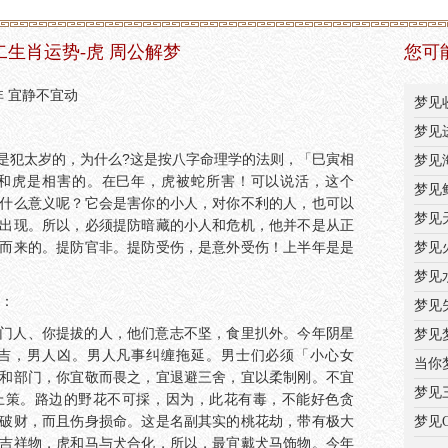
十二生肖运势-虎 周公解梦
您可
非 宜静不宜动
梦见
梦见
是犯太岁的，为什么?这是按八字命理学的法则，「巳寅相
梦见
和虎是相害的。在巳年，虎被蛇所害！可以说活，这个
梦见
什么意义呢？它会是害你的小人，对你不利的人，也可以
梦见
出现。所以，必须提防暗藏的小人和危机，他并不是从正
而来的。提防官非。提防受伤，是意外受伤！上半年是是
梦见
梦见
运：
梦见
门人、你提拔的人，他们意志不坚，食里扒外。今年阴星
梦见
吉，男人凶。男人凡事纠缠拖延。男士们必须「小心女
当你
和部门，你宜敬而畏之，宜退避三舍，宜以柔制刚。不宜
梦见
上策。路边的野花不可採，因为，此花有毒，不能好色贪
破财，而且伤身损命。这是名副其实的桃花劫，带有极大
梦见
吉祥物，虎和马与犬合化，所以，最宜戴犬马饰物。今年