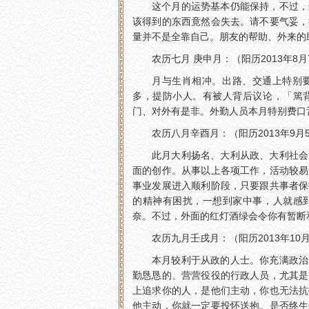
这个月的运势基本仍能保持，不过，
该得到的东西竟然会失去。请不要气妥，
量并不是全靠自己。朋友的帮助、外来的
农历七月 庚申月：（阳历2013年8月
月与生肖相冲。出路、交通上特别
多，提防小人。有被人背后议论，「篤
门、对外有是非。外勤人员本月特别费口
农历八月辛酉月：（阳历2013年9月5
此月大利扬名、大利从政、大利社会
面的创作。从事以上各项工作，活动较易
事业发展进入顺利阶段，只要跟共事者保
的精神有困扰，一想到家中事，人就感
奈。不过，外面的红灯酒绿会令你有暂断
农历九月壬戌月：（阳历2013年10月
本月较利于从政的人士。你充满政治
勤恳恳的、营营役役的行政人员，尤其是
上追求你的人，是他们主动，你也无法抗
他主动，你就一定要投怀送抱。是否终生