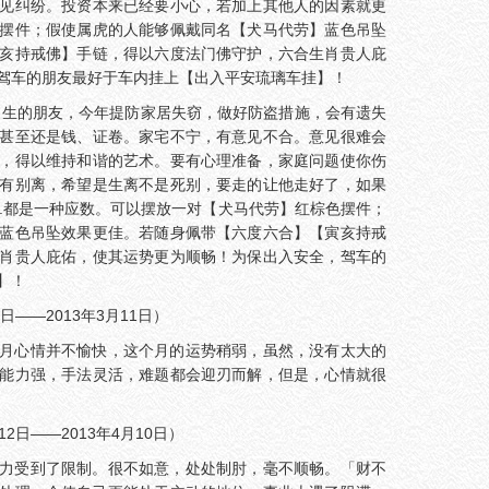
见纠纷。投资本来已经要小心，若加上其他人的因素就更
摆件；假使属虎的人能够佩戴同名【犬马代劳】蓝色吊坠
亥持戒佛】手链，得以六度法门佛守护，六合生肖贵人庇
驾车的朋友最好于车内挂上【出入平安琉璃车挂】！
出生的朋友，今年提防家居失窃，做好防盗措施，会有遗失
甚至还是钱、证卷。家宅不宁，有意见不合。意见很难会
，得以维持和谐的艺术。要有心理准备，家庭问题使你伤
有别离，希望是生离不是死别，要走的让他走好了，如果
...都是一种应数。可以摆放一对【犬马代劳】红棕色摆件；
蓝色吊坠效果更佳。若随身佩带【六度六合】【寅亥持戒
肖贵人庇佑，使其运势更为顺畅！为保出入安全，驾车的
】！
日——2013年3月11日）
月心情并不愉快，这个月的运势稍弱，虽然，没有太大的
能力强，手法灵活，难题都会迎刃而解，但是，心情就很
2日——2013年4月10日）
力受到了限制。很不如意，处处制肘，毫不顺畅。「财不