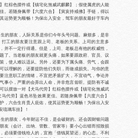
】红棕色摆件或【镇宅化煞威武麒麟】；假使属虎的人能
佳。若随身佩带【六度六合】【寅亥持戒佛】手链，得以
其运势更为顺畅！为保出入安全，驾车的朋友最好于车内
出生的朋友，人际关系是你们今年头号问题。麻烦多，是非
。打工的朋友要注意跟上司、老板的关系。上司的主意多
，并不一定行得通。但是，上司、老板总有他的权威性，
题了。当老板的朋友就更头痛，如果要跟政府、官员、议
策，使人难以适从。另外，还要为下属头痛、劳气，会跟
可以理解的，还要提防他们失职，而做成损失。与你的意
要注意职工的情绪，不宜把矛盾扩大，不宜动气，争论并
气事小，严重的会弄出人命，并非危言耸听。提防有不诚
可以摆放一对【犬马代劳】红棕色摆件或【镇宅化煞威武
犬马代劳】蓝色吊坠效果更佳。若随身佩带【六度六合】
护，六合生肖贵人庇佑，使其运势更为顺畅！为保出入安
安琉璃车挂】！
出生的朋友，今年财运不佳，是会破财的。还会因财银问题
朋友（会计、出纳、管数、管家等）要小心出错而招致损
，必须要借钱给人的，宜抱「借钱莫望还」的心态。不利