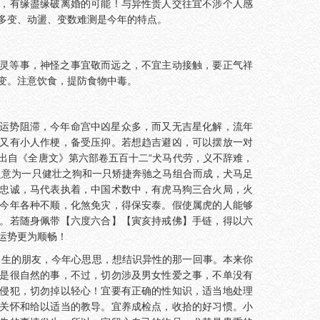
，有缘盡缘破离婚的可能！与异性贵人交往宜不涉个人感
多变、动盪、变数难测是今年的特点。
灵等事，神怪之事宜敬而远之，不宜主动接触，要正气祥
变。注意饮食，提防食物中毒。
运势阻滞，今年命宫中凶星众多，而又无吉星化解，流年
又有小人作梗，备受压抑。若想趋吉避凶，可以摆放一对
出自《全唐文》第六部卷五百十二“犬马代劳，义不辞难，
之意为一只健壮之狗和一只矫捷奔驰之马组合而成，犬马足
忠诚，马代表执着，中国术数中，有虎马狗三合火局，火
今年各种不顺，化煞免灾，得保安泰。假使属虎的人能够
。若随身佩带【六度六合】【寅亥持戒佛】手链，得以六
运势更为顺畅！
出生的朋友，今年心思思，想结识异性的那一回事。本来你
是很自然的事，不过，切勿涉及男女性爱之事，不单没有
侵犯，切勿掉以轻心！宜要有正确的性知识，适当地处理
关怀和给以适当的教导。宜养成检点，收拾的好习惯。小