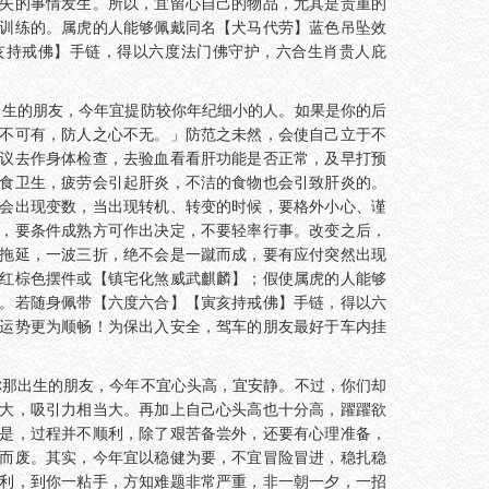
失的事情发生。所以，宜留心自己的物品，尤其是贵重的
训练的。属虎的人能够佩戴同名【犬马代劳】蓝色吊坠效
亥持戒佛】手链，得以六度法门佛守护，六合生肖贵人庇
出生的朋友，今年宜提防较你年纪细小的人。如果是你的后
不可有，防人之心不无。」防范之未然，会使自己立于不
议去作身体检查，去验血看看肝功能是否正常，及早打预
食卫生，疲劳会引起肝炎，不洁的食物也会引致肝炎的。
会出现变数，当出现转机、转变的时候，要格外小心、谨
，要条件成熟方可作出决定，不要轻率行事。改变之后，
拖延，一波三折，绝不会是一蹴而成，要有应付突然出现
红棕色摆件或【镇宅化煞威武麒麟】；假使属虎的人能够
。若随身佩带【六度六合】【寅亥持戒佛】手链，得以六
运势更为顺畅！为保出入安全，驾车的朋友最好于车内挂
你那出生的朋友，今年不宜心头高，宜安静。不过，你们却
大，吸引力相当大。再加上自己心头高也十分高，躍躍欲
是，过程并不顺利，除了艰苦备尝外，还要有心理准备，
而废。其实，今年宜以稳健为要，不宜冒险冒进，稳扎稳
利，到你一粘手，方知难题非常严重，非一朝一夕，一招