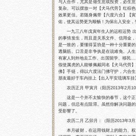
与人合作，尤其是做生意或投资，必生意
复杂。可以摆放一对【犬马代劳】红棕色
效果更佳。若随身佩带【六度六合】【寅
佑，使其运势更为顺畅！为保出入安全，
一九三八年戊寅年生人的运程运势 
的事情发生，而且是关系文件、信用金，
是一致的，要懂得妥协是一种十分重要的
透脑筋。口舌是非争执是在说难免。人生
有家人到外地去工作、出国留学、移民..
假使属虎的人能够佩戴同名【犬马代劳】
佛】手链，得以六度法门佛守护，六合生
朋友最好于车内挂上【出入平安琉璃车挂
农历正月 甲寅月（阳历2013年2月10
这是一个并不太愉快的春节，这个正
问题，但总有点阻滞。虽然你解决问题的
受影響了。
农历二月 乙卯月：（阳历2013年3月1
本月破财，在运用钱财上的能力、权