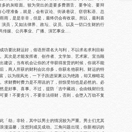
较多的灰暗面。较为突出的是要多费唇舌、要争论、要辩
有心理准备，就是，会有议论、街谈巷议、窃窃私语、总
雨雨，是是非非，但是，最终仍会有收获。所以，最利喜
、演员，又如法律界、政坛、议员、以及一切口生财的行
媒、公共事业、广播、演艺事业.....
成功要比财运好，俗语所谓名大与利，不以求名求利目标
。其次是才能发挥者、创作者、文学加、艺术家。宜当顾
出建议，当有机会让你的才华获得发货的时候，你就不能
后，商人所获的财利会比你多，你获名他获利。财运的特
富，以为很风光，一下子跌进深渊;以为绝路，却又柳暗花
。求财费时费力是不用说的了，担惊受怕也是必然的。必
然是好事、喜事。不过，提防「吉中藏凶」会由钱财衍生
可要！不要贪污，不要非法得财，否则，会堕入万劫不复
此「劫」非轻，其中以男士的情况较为严重。男士们尤其
浪漫温馨，没想到成災成劫。三角问题出现，你新相识的