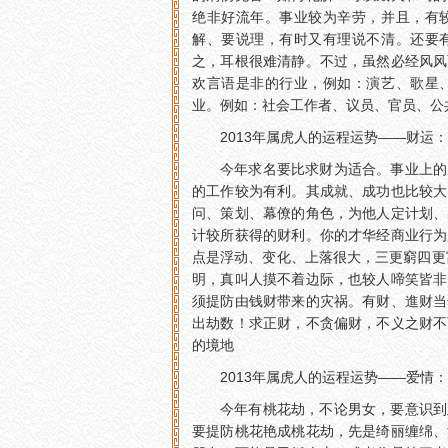
绝非好流年。事业较为辛劳，并且，有
解、要说理，有时又有理说不清。还要
之，耳根很难清静。不过，虽然必经风风
欢言语是非的行业，例如：演艺、歌星
业。例如：社会工作者、议员、官员、公共传
2013年属虎人的运程运势——财运：
今年求名要比求财为适合。事业上的
的工作较为有利。其成就、成功也比较大
问、策划、幕僚的角色，为他人定计划、
计较所获得的财利。你的才华经商业行为
点是浮动、变化、上落很大，三更窮四更
明，真叫人摸不着边际，也较人啼笑皆非
须提防由钱财带来的灾祸。有财、進财当
出劫数！求正财，不贪偏财，不义之财不
的境地
2013年属虎人的运程运势——爱情：
今年有桃花劫，不论男女，要意识到
要提防桃花艳成桃花劫，先是绮丽缠绵、