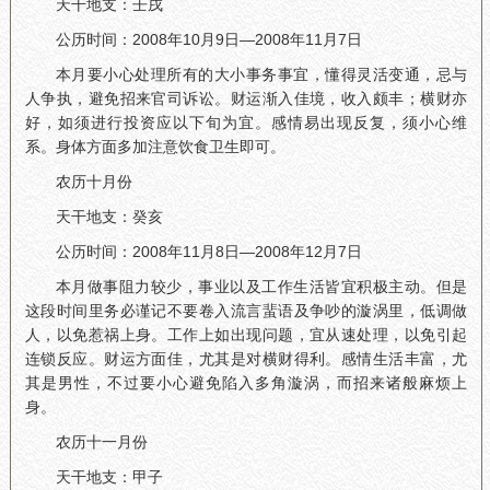
天干地支：壬戌
公历时间：2008年10月9日—2008年11月7日
本月要小心处理所有的大小事务事宜，懂得灵活变通，忌与
人争执，避免招来官司诉讼。财运渐入佳境，收入颇丰；横财亦
好，如须进行投资应以下旬为宜。感情易出现反复，须小心维
系。身体方面多加注意饮食卫生即可。
农历十月份
天干地支：癸亥
公历时间：2008年11月8日—2008年12月7日
本月做事阻力较少，事业以及工作生活皆宜积极主动。但是
这段时间里务必谨记不要卷入流言蜚语及争吵的漩涡里，低调做
人，以免惹祸上身。工作上如出现问题，宜从速处理，以免引起
连锁反应。财运方面佳，尤其是对横财得利。感情生活丰富，尤
其是男性，不过要小心避免陷入多角漩涡，而招来诸般麻烦上
身。
农历十一月份
天干地支：甲子