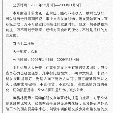
公历时间：2008年12月8日—2009年1月5日
本月财运非常出色，正财佳，能有不错收入，横财也较好，
可以适当进行短期投资。事业方面发展顺畅，进展势如破竹，宜
积极进取，万不可错过此等绝佳的发展时机。但这一切要以稳为
前提，万不可过于浮躁。感情方面会出现变化，不过是往好的方
面发展。
农历十二月份
天干地支：乙丑
公历时间：2009年1月6日—2009年2月4日
本月运势大大改善，在事业发展上没有遭遇诸多困阻，但是
应尽心力去经营谋划。凡事都比较如意，不可肆意急进，求得平
稳发展即是最好。财运方面正财收入尚可，但可能遭遇破财之
灾，钱财出现破损，不宜借贷，不宜投资。注意感情方面的变
化，切勿招惹是非，身体方面注意红伤，减少外出。
董易林提示：属狗的朋友今年要特别注意白虎星，对于身体
健康影响比较大，如果有条件最好设法去化解，尤其是做户外危
险工作的朋友要异常小心，驾驶车辆的朋友减少外出跑长途的次