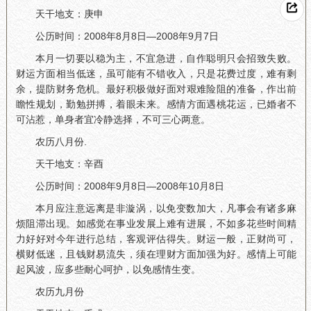
天干地支：庚申
公历时间：2008年8月8日—2008年9月7日
本月一切要以稳为主，不宜急进，自作聪明只会招致失败。
财运方面相当低迷，虽可能有不错收入，只是花费过度，难有剩
余，提防财务危机。最好积极做好面对艰难险阻的准备，作出前
瞻性规划，勤勉拼搏，着眼未来。感情方面遇桃花运，已婚者不
可沾惹，单身者宜冷静选择，不可三心两意。
农历八月份.
天干地支：辛酉
公历时间：2008年9月8日—2008年10月8日
本月应注意远离是非漩涡，以免变数加大，凡事会有诸多麻
烦阻滞出现。如感觉在事业发展上难有进展，不如多花些时间精
力好好对今年进行总结，客观评估得失。财运一般，正财尚可，
横财低迷，且钱财易流失，须在理财方面加强为好。感情上可能
起风波，应多些耐心呵护，以免感情生变。
农历九月份