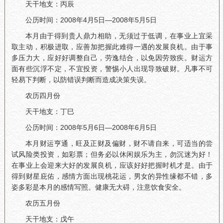
天干地支：丙辰
公历时间：2008年4月5日—2008年5月5日
本月由于得到贵人鼎力相助，无须过于低调，在事业上宜采
取主动，积极进取，应善加把握此难得一遇的发展良机。由于事
多压力大，应好好调整自己，劳逸结合，以免因劳致疾。财运方
面有些沉浮不定，不宜投资，警惕小人出现导致破财。凡事不可
轻易下判断，以防错误判断而造成决策失误。
农历四月份
天干地支：丁巳
公历时间：2008年5月6日—2008年6月5日
本月财运亨通，旺及正财及偏财，财不请自来，可适当的尝
试风险类投资，如彩票；但务必以休闲娱乐为主，勿沉迷为好！
在事业上会迎来大好的发展良机，应该好好把握时机才是。由于
得到财星庇佑，感情方面出现桃花运，男女的异性缘都不错，多
姿多彩是本月的感情写照。健康无大碍，注意饮食安全。
农历五月份
天干地支：戊午