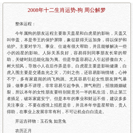
2008年十二生肖运势-狗 周公解梦
整体运程：
今年属狗的朋友运程主要靠天盖星和白虎星的影响，天盖又
叫华盖，本是帝王的保护屏障，象征获得天运加身，得以保护和
佑护。主要对学习、事业、仕途有很大帮助，并且能够解决一些
小的凶星的影响。人际关系良好，容易得到同事朋友长辈的帮
助，关键时刻总能化险为夷。但是华盖容易让人引起骄傲自大，
树大招风，导致小人在后作弄是非。白虎星主要是影响健康，白
虎入围主要是交通血光之灾，刀剑之伤，还容易影响情绪，心神
不宁，多有家庭闹的鸡飞狗跳。尤其容易引起女性朋友脾气暴
躁，做事多不讲理，非常容易引起争执，脾气刚烈，招致婚姻破
裂，所以本年的女性朋友要特别留意另一半的私生活，防止第三
者插足，破坏家庭安宁。但是本年的事业和财运不俗，建议多多
关注事业，不要在感情上招惹是非，并且本年华盖星帮助，贵人
得助，在事业上发展非常有利，不可让机会白白流走。
开运吉祥物：玉石兔 如意兔
农历正月