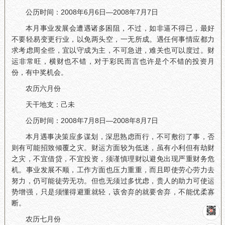
公历时间：2008年6月6日—2008年7月7日
本月事业发展会遭遇诸多困阻，不过，如非逼不得已，最好
不要轻易变更行业，以免两头空，一无所成。遇任何事情应都力
求考虑周全些，宜以守成为主，不可急进，难关也可以度过。财
运非常旺，横财也不错，对于彩民而言也许是个不错的投资月
份，有中奖机会。
农历六月份
天干地支：己未
公历时间：2008年7月8日—2008年8月7日
本月遇事决策应多谋划，深思熟虑而行，不可敷衍了事，否
则有可能招致倾覆之灾。财运方面较为低迷，虽有小利但有劫财
之灾，不宜借贷，不宜投资，须谨慎理财以避免出现严重财务危
机。事业发展不顺，工作方面也压力重重，而且即使劳心劳力去
努力，仍可能徒劳无功。但也无须过多忧虑，贵人的助力可使运
势增强，只是须懂得避重就轻，该舍弃的就要舍弃，不能优柔寡
断。
农历七月份