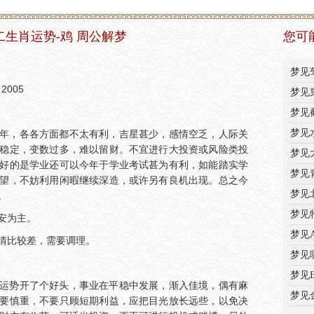
十二生肖运势-鸡 周公解梦
您可
梦见
2005
梦见
梦见
梦见
年，各各方面都不太有利，吉星甚少，感情空乏，人际关
稳定，变数过多，难以留财。不宜进行大投资或风险类投
梦见
好的是学业还可以今年于学业考试甚为有利，如能踏实学
梦见
望，不妨利用闲暇继续深造，或许另有良机出现。总之今
梦见
。
梦见
安为主。
梦见
情比较差，需要调理。
梦见
梦见
运势开了个好头，事业在平稳中发展，渐入佳境，偶有麻
梦见
要慎重，不要只顾短期利益，应把目光放长远些，以免决