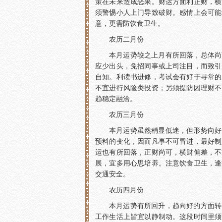
策在未来造成恶果。财运方面利正财，横
须警惕小人上门导致破财。感情上会可能
意，更需防饮食卫生。
农历二月份
本月运势较之上月有所回落，总体尚
应少出头，免招同事或上司注目，而致引
自知。利读书进修，考试会有好于寻常的
不宜进行风险类投资；另须提防因理财不
趋稳定融洽。
农历三月份
本月运势虽然稍显低迷，但形势向好
预料的变化，因而凡事不可冒进，最好制
运也有所回落，正财尚可，横财偏差，不
展，宜多用心思培养。注意饮食卫生，逢
交通安全。
农历四月份
本月运势有所回升，趋向好的方面转
工作生活上皆宜以静制动。这段时间里须