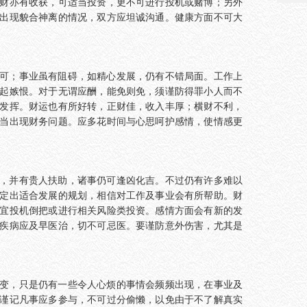
财亦有收获，可适当投资，更不可进行投机或赌博；另外
出现貌合神离的情况，双方应坦诚沟通。健康方面不可大
可；事业虽有阻碍，如精心发展，仍有不错局面。工作上
起嫉恨。对于无谓应酬，能免则免，须谨防得罪小人而不
发挥。财运也有所好转，正财佳，收入丰厚；横财不利，
当出现财务问题。应多花时间与心思呵护感情，使情感更
，并有贵人扶助，诸事仍可逢凶化吉。不过仍有许多难以
定出适合发展的规划，相信对工作及事业会有所帮助。财
宜投机倒把或进行相关风险类投资。感情方面会有新的发
疾病应及早医治，切不可忌医。要谨防意外伤害，尤其是
变，只是仍有一些令人心烦的事情会频频出现，在事业及
谨记凡事应多参与，不可过分偷懒，以免由于不了解真实