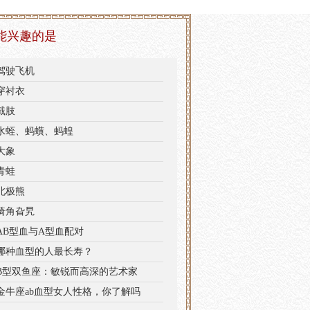
能兴趣的是
驾驶飞机
穿衬衣
截肢
水蛭、蚂蟥、蚂蝗
大象
青蛙
北极熊
犄角旮旯
AB型血与A型血配对
哪种血型的人最长寿？
B型双鱼座：敏锐而高深的艺术家
金牛座ab血型女人性格，你了解吗