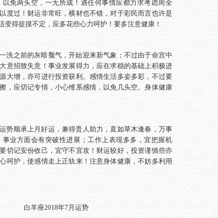
，以免两头空，一无所成！遇任何事情应都力求考虑周全
以度过！财运非常旺，横材也不错，对于彩民而言也许是
活变得捉摸不定，应多花些心力呵护！要多注意健康！
一洗之前的灰暗颓气，开始迎来新气象；不过由于命宫中
大意招致失意！事业发展得力，应在求稳的基础上积极进
源大增，亦可进行投资获利。感情生活多姿多彩，不过要
擦，应切记专情，小心维系感情，以免几头空。身体健康
运势顺承上月好运，兼得贵人助力，直如草木逢春，万事
，事业方面会有突破性进展；工作上表现多多，宜把握机
要切记安份收己，宜守不宜攻！财运较好，投资谨慎些亦
心呵护，使感情走上正轨来！注意身体健康，不妨多利用
白羊座2018年7月运势