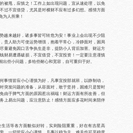
的被甩，应慎之！工作上如出现问题，宜从速处理，以免
不过不宜借贷，尤其是对横财不应有过多幻想。感情方面
免为人所乘！
势越来越好，诸多事皆可转危为安！事业上会出现不少阻
，贵人助力可使运势增强，抱着平常心，冷静面对，困局
尽量避免因口舌争执生是非，提防小人背后加害。财运方
钱财易遭遇破损，不宜借贷，不宜投资！一定要注意谨慎
闹出些小问题，多给些耐心和宽容，自可重归于好。
何事情皆应小心谨慎为好，凡事宜按部就班，以静制动，
对突发问题的准备，从容面对，敢于坚持，困难只是暂时
免由于脾气方面的原因惹出祸端！财运方面有所改善，但
务上易出问题，应注意防止！感情方面应多花时间来陪伴
业生活等各方面貌似好转，实则险阻重重，好在有吉星高
旁，一切皆应小心谨慎，凡事以稳为主，难关也可平稳度