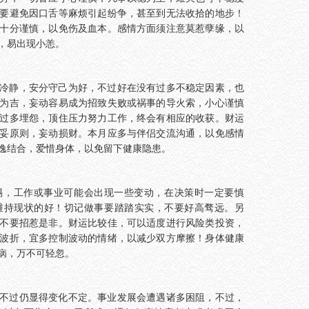
要避免因口舌等麻烦引起纷争，甚至到无法收拾的地步！
十分谨慎，以免伤及血本。感情方面须注意莫惹孽缘，以
，易出现小恙。
冷静，安分守己为好，不过好在没有过多不稳定因素，也
为吉，妄动容易成为招致失败或祸事的导火索，小心谨慎
过多埋怨，顶住压力努力工作，终会有相应的收获。财运
妥原则，妄动损财。本月应多与伴侣交流沟通，以免感情
逸结合，爱惜身体，以免留下健康隐患。
惕，工作或事业可能会出现一些变动，在决策时一定要慎
维持现状的好！切记做事要踏踏实实，不要好高骛远。另
不要招惹是非。财运比较佳，可以适度进行风险类投资，
波折，宜多控制波动的情绪，以减少双方摩擦！身体健康
病，万不可轻忽。
不过仍显得变化不定。事业发展会遭遇诸多困阻，不过，