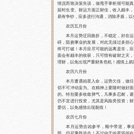
情况而致决策失误，做甩手掌柜很可能真
延时生变。财运方面正财佳，收入颇丰，
易有争吵，应多进行沟通，消除矛盾，以
农历五月份
本月运势迂回曲折，不稳定，好在运
碍，阻挠事业的发展，对此无须过多担心
终可打破！本月应尽可能的远离是非，应
面会有颇丰的收获，只可惜有破财之灾，
理财，以免出现严重财务危机！感情上易
农历六月份
本月遭遇凶星入命，运势欠佳，做任
切不可冲动妄为。在精神上要随时做好面
的。特别要多收敛脾气，凡事多忍耐，避
仍不宜进行投资，尤其是风险类投资；财
爱侣，以免感情出现裂痕！
农历七月份
本月运势吉凶参半，顺中带逆，事
照，仍可乘胜追击！不过由于凶星环伺在