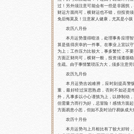
过！另外须注意可能会有一些是非困扰，
财运方面尚可，横财运也不错，但投资须
免后悔莫及！注意家人健康，尤其是小孩
农历八月份
本月运势显得暗淡，处理事务应理智
算是值得庆幸的一件事。在事业上宜以守
为上；工作压力比较大，事多繁忙，不要
方面正财尚可，横财一般，投资须遵循稳
生疏。由于事情繁琐压力大，须多注意劳
农历九月份
本月运势吉凶难辨，应时刻提高警
重，最好经过深思熟虑，否则不如还是
外，凡事多以小心谨慎为上，以静制动，
但需量力而行为好，忌冒险！感情方面起
方面易患小恙，但如不及时治疗易纵成大
农历十月份
本月运势与上月相比有了较大好转，