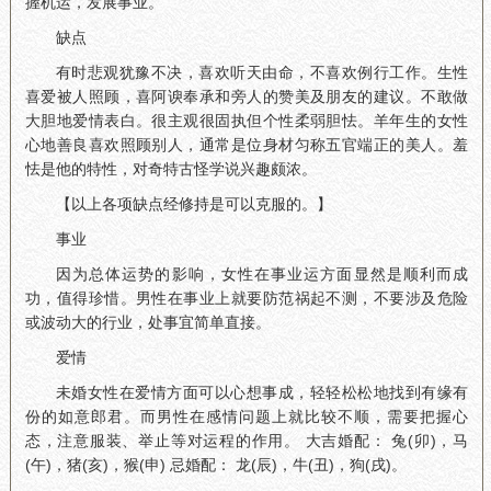
握机运，发展事业。
缺点
有时悲观犹豫不决，喜欢听天由命，不喜欢例行工作。生性
喜爱被人照顾，喜阿谀奉承和旁人的赞美及朋友的建议。不敢做
大胆地爱情表白。很主观很固执但个性柔弱胆怯。羊年生的女性
心地善良喜欢照顾别人，通常是位身材匀称五官端正的美人。羞
怯是他的特性，对奇特古怪学说兴趣颇浓。
【以上各项缺点经修持是可以克服的。】
事业
因为总体运势的影响，女性在事业运方面显然是顺利而成
功，值得珍惜。男性在事业上就要防范祸起不测，不要涉及危险
或波动大的行业，处事宜简单直接。
爱情
未婚女性在爱情方面可以心想事成，轻轻松松地找到有缘有
份的如意郎君。而男性在感情问题上就比较不顺，需要把握心
态，注意服装、举止等对运程的作用。 大吉婚配： 兔(卯)，马
(午)，猪(亥)，猴(申) 忌婚配： 龙(辰)，牛(丑)，狗(戌)。