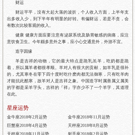
财运
财运平平，没有大起大落的波折，个人收入方面，上半年支
出多收入少，到下半年有明显的好转。有偏财运，若是不贪，会
有数次比较客观的收入。
健康 健康方面应要注意有泌尿系统及肠胃敏感的病痛，应注
意饮食卫生。今年颇多意外之事，应小心交通意外，外游不宜。
造字因缘
羊是吉祥的动物，它的最大特点是跪乳羔羊，吃奶都是跪
着，所以属羊者都很孝顺。羊对人有很大的贡献，如羊乳是很补
的，尤其寒冬在零下四十度时吃什麽肉都无法御寒，只有吃羊肉
才能抗此酷寒，故羊对人是吉祥之象。中国造字时属善属义属美
的字都是采羊字头，吉祥的『祥』字亦少不了一个羊字，其道理
在此。
星座运势
金牛座2018年2月运势
金牛座2018年11月运势
巨蟹座2018年4月运势
天秤座2018年8月运势
天秤座2018年11月运势
射手座2018年2月运势