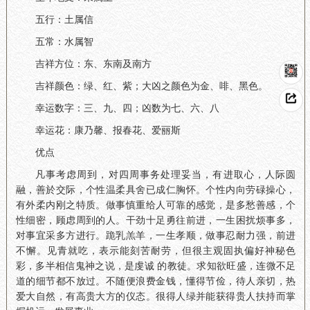
五行：土属信
五常：水属智
吉祥方位：东、东南及南方
吉祥颜色：绿、红、紫；大凶之颜色为金、啡、黑色。
幸运数字：三、九、四；凶数为七、六、八
幸运花：康乃馨、报春花、爱丽斯
优点
凡事考虑周到，对四周事务处理妥当，有进取心，人际圆
融，善於交际，个性温柔具舍已成仁胸怀。个性内向劳碌操心，
有外柔内刚之特质。做事慎重给人可靠的感觉，是多愁善感，个
性细密，顾虑周到的人。干劲十足勇往前进，一生困扰烦事多，
对事宜采多方进行。跪乳羔羊，一生孝顺，做事忍耐力强，前进
不懈。见青就吃，表示能刻苦耐劳，但很主观固执偏好神秘色
彩，多半相信鬼神之说，是虔诚 的教徒。求知欲旺盛，连微不足
道的细节都不放过。不随便浪费金钱，懂得节俭，待人亲切，热
爱大自然，有高贵大方的仪态。很得人绿并能获得贵人扶持而掌