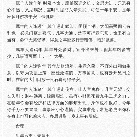
属羊人逢羊年 时及本命，应邮深适之机，文思大进，只恐身
心不遂，又见病况，需时时提防头晕失兆，可使一年平安，是年
应多拜佛求平安，保健康。
属羊的人逢猴年 其年运走武印，困顿全消，太阳高照四云有
利也；必见门庭之喜气，凡事大通，然不可得意忘形，命里有自
当有，命中无莫强求。得意之年应多行善谢佛，增加就蓄。
属羊人逢鸡年 其年外处多财，宜外出来补，但其年凶多吉
少，凡事适可而止，一年太平。
属羊的人逢狗年 其年劫财流年，生意久隆，不宜外出和做生
意，以守为攻是上策；应处处谨慎，万事留意，也有云开见日之
时。在家的大门口放一只石狮可得平安。
属羊的人逢猪年 其年运走伤宫，山人官鬼多，升官无望，交
友失利；财神远离，经商艰难，虽有小财但花费九牛二虎之力，
在猪年你会有经济和法律方面的麻烦出现，身体也不很好，今年
你千万不要冒险，事事应小心谨慎。实事求是，常把老虎图像和
在身上也可化凶求吉。多思进取，岁末事有所成。
命理
生年地支：未属土