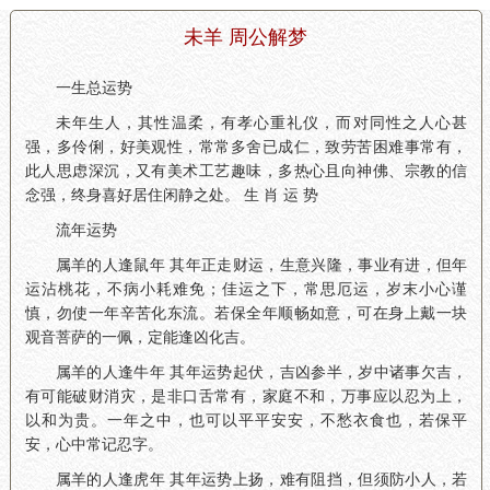
未羊 周公解梦
一生总运势
未年生人，其性温柔，有孝心重礼仪，而对同性之人心甚
强，多伶俐，好美观性，常常多舍已成仁，致劳苦困难事常有，
此人思虑深沉，又有美术工艺趣味，多热心且向神佛、宗教的信
念强，终身喜好居住闲静之处。 生 肖 运 势
流年运势
属羊的人逢鼠年 其年正走财运，生意兴隆，事业有进，但年
运沾桃花，不病小耗难免；佳运之下，常思厄运，岁末小心谨
慎，勿使一年辛苦化东流。若保全年顺畅如意，可在身上戴一块
观音菩萨的一佩，定能逢凶化吉。
属羊的人逢牛年 其年运势起伏，吉凶参半，岁中诸事欠吉，
有可能破财消灾，是非口舌常有，家庭不和，万事应以忍为上，
以和为贵。一年之中，也可以平平安安，不愁衣食也，若保平
安，心中常记忍字。
属羊的人逢虎年 其年运势上扬，难有阻挡，但须防小人，若