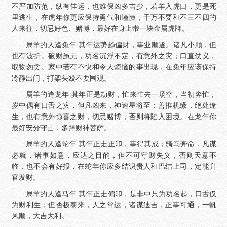
不严加防范，纵有佳运，也难保凶多吉少，若羊入虎口，更是死
里逃生，在虎年你更应保持勇气和谨慎，千万不要和不三不四的
人来往，切忌好色、赌博，最好在身上带一块金属虎牌。
属羊的人逢兔年 其年运势趋偏财，事业顺遂。诸凡小顺，但
也有波折。破财虽无，功名沉浮不定，有意外之灾；口直仗义，
取物勿贪。家中若有不快和令人烦恼的事出现，在兔年应该保持
冷静出门，打架头殴不要围观。
属羊的逢龙年 其年正是劫财，忙来忙去一场空，当初奔忙，
岁中偶有口舌之灾，但凡凶来，神速星将至；善推机缘，绝处逢
生，也有意外惊喜之财，切忌赌博，否则将陷入困境。在龙年你
最好安分守己，多拜财神菩萨。
属羊的人逢蛇年 其年正走正印，事得其成；骑马奔命，凡谋
必就，诸事如意，应达之目的，但不可守财失义，否则天意不
临，也不会有好报，在蛇年你应多结识贵人和巴结上司，定能升
官发财。
属羊的人逢马年 其年正走偏印，是非中只为功名起，口舌仅
为财利生；但否极泰来，人之常运，诸谋迪吉，正事可通，一帆
风顺，大吉大利。