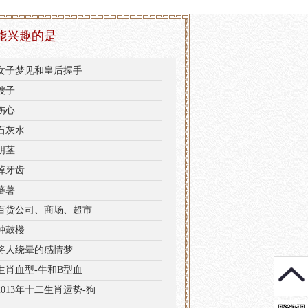
能兴趣的是
女子梦见和皇后握手
嫂子
伤心
石灰水
阴茎
掉牙齿
蕃薯
百货公司、商场、超市
钟鼓楼
将人绕晕的感情梦
生肖血型-牛和B型血
2013年十二生肖运势-狗