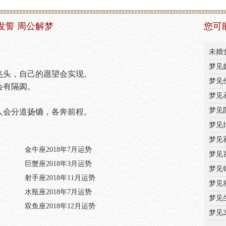
发誓 周公解梦
您可
未婚
梦见
好兆头，自己的愿望会实现。
梦见
妻会有隔阂。
梦见
。
梦见
两人会分道扬镳，各奔前程。
梦见
梦见
金牛座2018年7月运势
梦见
巨蟹座2018年3月运势
梦见
射手座2018年11月运势
梦见
水瓶座2018年7月运势
梦见
双鱼座2018年12月运势
梦见