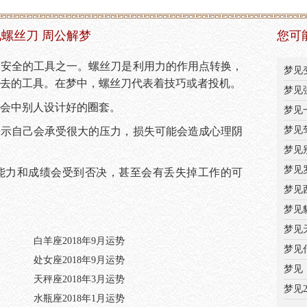
螺丝刀 周公解梦
您可
备安全的工具之一。螺丝刀是利用力的作用点转换，
梦见
去的工具。在梦中，螺丝刀代表着技巧或者投机。
梦见
会中别人设计好的圈套。
梦见
梦见
表示自己会承受很大的压力，损失可能会造成心理阴
梦见
梦见
能力和成绩会受到否决，甚至会有丢失掉工作的可
梦见
梦见
梦见
白羊座2018年9月运势
梦见
处女座2018年9月运势
梦见
天秤座2018年3月运势
梦见
水瓶座2018年1月运势