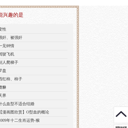
能兴趣的是
变性
强奸、被强奸
一见钟情
驾驶飞机
别人爬梯子
罗盘
西红柿、柿子
貔貅
天界
什么血型不适合结婚
【漫画图欣赏】O型血的概论
2009年十二生肖运势-猴