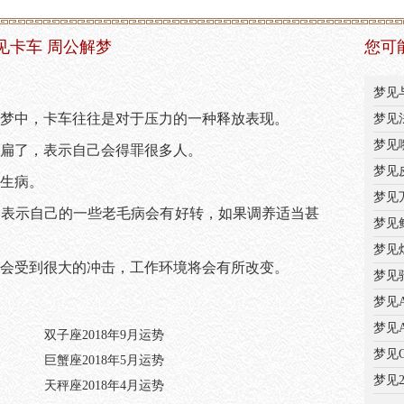
见卡车 周公解梦
您可
梦见
梦中，卡车往往是对于压力的一种释放表现。
梦见
梦见
扁了，表示自己会得罪很多人。
梦见
生病。
梦见
，表示自己的一些老毛病会有好转，如果调养适当甚
梦见
梦见
会受到很大的冲击，工作环境将会有所改变。
梦见
梦见
梦见
双子座2018年9月运势
梦见
巨蟹座2018年5月运势
梦见
天秤座2018年4月运势