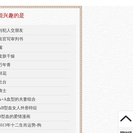
能兴趣的是
与犯人交朋友
法官写审判书
嘴
皮肤干燥
万年青
鲜花
灶台
骑士
A+A血型的夫妻组合
AB型血女人外形特征
O型血的爱情漫画
2013年十二生肖运势-狗