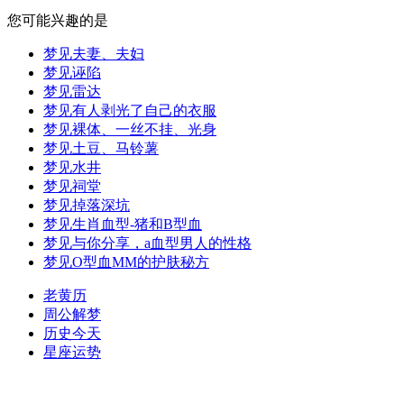
您可能兴趣的是
梦见夫妻、夫妇
梦见诬陷
梦见雷达
梦见有人剥光了自己的衣服
梦见裸体、一丝不挂、光身
梦见土豆、马铃薯
梦见水井
梦见祠堂
梦见掉落深坑
梦见生肖血型-猪和B型血
梦见与你分享，a血型男人的性格
梦见O型血MM的护肤秘方
老黄历
周公解梦
历史今天
星座运势