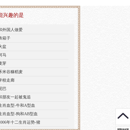
能兴趣的是
和外国人做爱
铁箱子
火盆
河马
麦芽
禾米谷糠稻麦
学校走廊
泥巴
和朋友一起被鬼追
生肖血型-牛和A型血
生肖血型-狗和AB型血
2006年十二生肖运势-猪