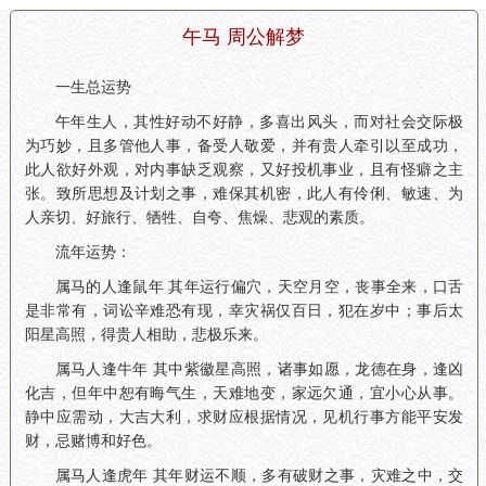
午马 周公解梦
一生总运势
午年生人，其性好动不好静，多喜出风头，而对社会交际极
为巧妙，且多管他人事，备受人敬爱，并有贵人牵引以至成功，
此人欲好外观，对内事缺乏观察，又好投机事业，且有怪癖之主
张。致所思想及计划之事，难保其机密，此人有伶俐、敏速、为
人亲切、好旅行、牺牲、自夸、焦燥、悲观的素质。
流年运势：
属马的人逢鼠年 其年运行偏穴，天空月空，丧事全来，口舌
是非常有，词讼辛难恐有现，幸灾祸仅百日，犯在岁中；事后太
阳星高照，得贵人相助，悲极乐来。
属马人逢牛年 其中紫徽星高照，诸事如愿，龙德在身，逢凶
化吉，但年中恕有晦气生，天难地变，家远欠通，宜小心从事。
静中应需动，大吉大利，求财应根据情况，见机行事方能平安发
财，忌赌博和好色。
属马人逢虎年 其年财运不顺，多有破财之事，灾难之中，交