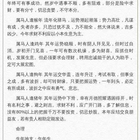
年终可有事成功。然岁中遇事不顺，多有阻难，部分是险中求
财，要有分寸，切忌贪婪，不守本分。
属马人逢猴年 流年化驿马，运势潮起潮落；势力高壮，凡谋
有成，失者亦多。只恐过犹不及，力不能全，然大体说来，吉多
凶少。今年求财不利应以小本生意为主。
属马人逢鸡年 其年运势稳顺，时有阴人拜见见，但时过自
消。岁初开门见喜，一年可有数次机缘，多为财喜。应抓住时
机，发展生意。但必须要求会理财，聘用忠诚能干的人为助手，
定可大展宏图。
属马人逢狗年 其年运交华盖，连年升迁，考试有取，但事业
之成，多有波折，却可转财缘。只要把握运势，一年到头，必定
有所成就，波折之中应有勇气、意志。
属马人逢猪年 其年运势中下滑，幸有月德照耀遇困得开，时
有名利之事，避之则吉。求财不利，应广开门路，多了解信息，
没有80%以上的把握千万不要投资，切忌炒股。本年应结交良朋
益友，若有贵人相助定能发达。
命理
生年地支：午年生