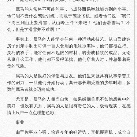
属马的人常将不可能的事，当成轻而易举就能办到的小事。
他们能不受什么驾驶训练，而敢于驾驶飞机。或者他们说："我们
下周三到山上去滑雪，从山峰上冲下来吧！"他们会滑雪吗？"不
会，但是学滑雪并不难啊！"
事实上，属马的人能学会任何一种运动或技艺。从自己建造
房子到亲手制出可供一百人食用的泡沫冰淇淋，他们都很在行。
灵巧的双手，能将任何不起眼的材料，转变成精致的成品。无论
从事什么工作，他们都不显得笨拙。他们穿着入时，并总带着高
贵的气质。
属马的人是很好的伴侣与朋友。他们生来就具有从事辛苦工
作的耐力，一旦他们开始行动，离开那长期受挫的少年时期，多
数的属马者就会迈向成功。
尤其是，属马的人相当自负，如果婚姻关系不如他想象中的
美好，也没有关系，属马的人是很有责任的人，极端现实，在感
情上只带一点点理想色彩。
事业
由于你事业心强，恰遇今年的好运势，宜把握商机，成全自