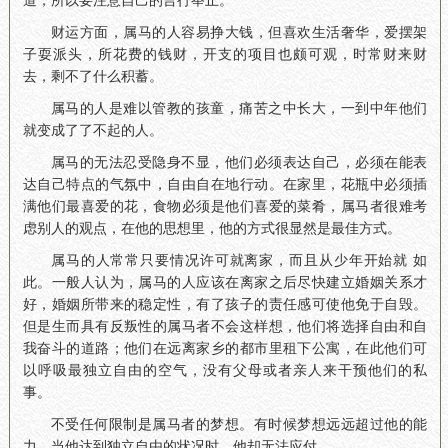
道，所以要注意自己的言行举止。
财运方面，属马的人容易挣大钱，但喜欢生活奢华，爱摆架
子耍派头，所花费的钱财，开支的项目也颇可观，时常财来财
去，剩不了什么积蓄。
属马的人是难以管教的孩童，痛苦之中长大，一到中年他们
就变成了了不起的人。
属马的无法忍受隐身不显，他们必须表达自己，必须在能表
达自己特点的气氛中，自由自在地行动。在家里，花瓶中必须插
满他们最喜爱的花，食物必须是他们喜爱的菜肴，属马者很难考
虑别人的观点，在他的思想里，他的方式很显然是最佳方式。
属马的人常常只要情况许可就离家，而且从少年开始就 如
此。一般人认为，属马的人应该在离家之后尽快建立婚姻关系才
好，婚姻所带来的稳定性，有了孩子的责任感可使他免于自毁。
但是生而具有反叛性的属马者不会这样想，他们将选择自由和自
我奋斗的道路；他们在远离家乡的都市里租下公寓，在此他们可
以呼吸最独立自由的空气，没有父母或者亲人来干预他们的私
事。
不受任何限制是属马者的梦想。有时候梦想远远超过他的能
力，当他达到独立自由的状况时，他却无法应付。