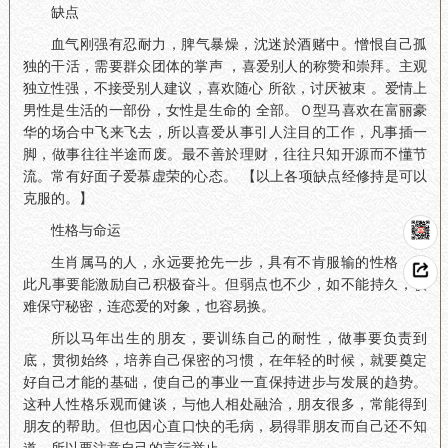
缺点
血气刚强有忍耐力，脾气暴燥，沈迷於酒赌中。憎恨自己孤
独的干活，需要群众团体的掌声 ，喜爱别人的称赞和崇拜。主观
独立性强，不接受别人建议，喜欢随心 所欲，讨厌被束 。爱情上
男性是生活的一部份，女性是生命的 全部。Ｏ型马喜欢在富丽豪
华的场合中飞来飞去，所以喜爱从事引人注目的工作，凡事插一
脚，做事往往半途而废。最不善於理财，往往只知开源而不懂节
流。常有好面子爱慕虚荣的心态。 【以上各项缺点经修持是可以
克服的。】
性格与命运
生肖属马的人，永远要抢先一步，具有不肯服输的性格，因
此凡事要能激励自己积极奋斗。但弱点也不少，如不能持久，较
难保守秘密，连恋爱的对象，也容易换。
所以马年出生的朋友，要训练自己的耐性，做事要负责到
底，贯彻始终，培养自己保密的习惯，在年轻的时候，就要奠定
好自己才能的基础，使自己的事业一直保持进步与发展的趋势。
这种人性格乐观而健谈，与他人相处融洽，朋友很多，常能得到
朋友的帮助。但也因心直口快的毛病，易得罪朋友而自己还不知