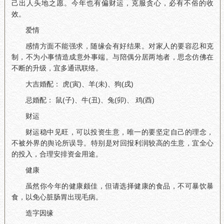
己出人头地之愿。今年也有偏财运，克服贪心，必有不俗的收
效。
爱情
感情方面不能强求，随缘会有好结果。对家人的要容忍和克
制，不为小事情造成意外事端。与陪偶分居两地者，思念仿佛在
不断的升级，宜多通讯联络。
大吉婚配： 虎(寅)、羊(未)、狗(戌)
忌婚配： 鼠(子)、牛(丑)、兔(卯)、 鸡(酉)
财运
财运稳中见旺，可以投资生意，唯一的要坚定自己的理念，
不被外界的舆论所误导。特别是对回报利润较高的生意，宜全心
的投入，合理安排资金用途。
健康
虽然你今年的健康颇佳，但请选择健康的食品，不可暴饮暴
食，以免心脏肠胃出现毛病。
造字因缘