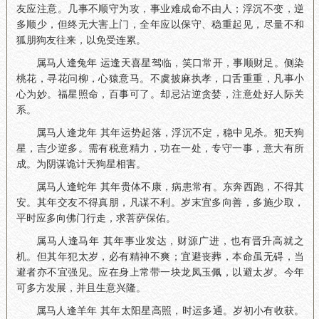
友应注意。几事不顺守为攻，事业难成命不由人；浮沉不变，逆
多顺少，但终无大害上门，全年应以保守、稳重起见，尽量不和
狐朋狗友往来，以免受连累。
属马人逢兔年 运逢天喜星驾临，笑口常开，事顺财足。侧染
桃花，寻花问柳，心猿意马。不虞披麻执孝，口舌重重，凡事小
心为妙。福星照命，百事可了。却忌沾逆贪婪，注意处好人际关
系。
属马人逢龙年 其年运势起落，浮沉不定，稳中见杀。犯天狗
星，吉少逆多。需有税意精力，功在一处，专守一事，意大有所
成。为阴谋诡计天狗星相害。
属马人逢蛇年 其年贵体不康，病患常有。东奔西跑，不得其
安。其年交友不得真朋，凡谋不利。岁末宜多向善，多施少取，
平时应多向佛门行走，求菩萨保佑。
属马人逢马年 其年事业发达，财源广进，也有晋升高就之
机。但其年犯太岁，必有精神不爽；宜避丧葬，本命虽无碍，当
避者亦不宜强见。应在身上常带一块龙凤玉佩，以避太岁。今年
可多方发展，并且生意兴隆。
属马人逢羊年 其年太阳星高照，时运多通。岁初小有收获。