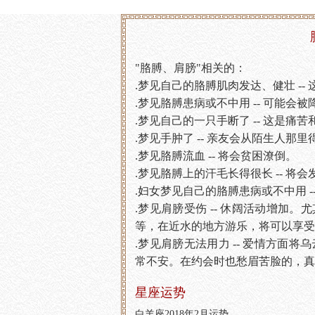
"胳膊、肩膀"相关的：
.梦见自己的胳膊肌肉发达、健壮 -
.梦见胳膊患病或不中用 -- 可能
.梦见自己的一只手断了 -- 这是痛
.梦见手肿了 -- 亲友会从陌生人那
.梦见胳膊流血 -- 将会贫困潦倒。
.梦见胳膊上的汗毛长得很长 -- 将
.妇女梦见自己的胳膊患病或不中用 -
.梦见肩膀受伤 -- 休阔活动增加
等，在近水的地方游乐，将可以享受
.梦见肩膀无法用力 -- 爱情方面
常不安。在约会时也愁眉苦脸的，真
星座运势
白羊座2018年2月运势