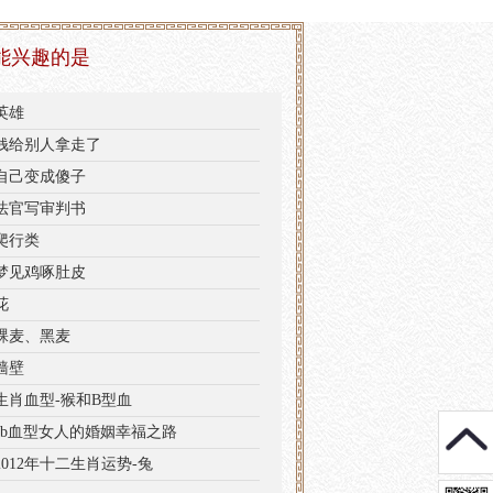
能兴趣的是
英雄
钱给别人拿走了
自己变成傻子
法官写审判书
爬行类
梦见鸡啄肚皮
花
裸麦、黑麦
墙壁
生肖血型-猴和B型血
ab血型女人的婚姻幸福之路
2012年十二生肖运势-兔