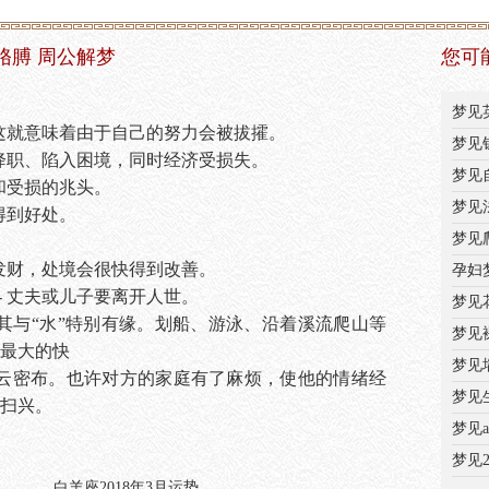
胳膊 周公解梦
您可
梦见
- 这就意味着由于自己的努力会被拔攉。
梦见
会被降职、陷入困境，同时经济受损失。
梦见
苦和受损的兆头。
梦见
里得到好处。
梦见
会发财，处境会很快得到改善。
孕妇
- 丈夫或儿子要离开人世。
梦见
。尤其与“水”特别有缘。划船、游泳、沿着溪流爬山等
梦见
最大的快
梦见
将乌云密布。也许对方的家庭有了麻烦，使他的情绪经
梦见
扫兴。
梦见
梦见
白羊座2018年3月运势