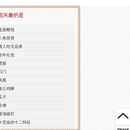
能兴趣的是
连接断线
八角茴香
请人吃无花果
新年礼包
肾脏
肛门
凤凰
被公鸡啄
瓜子
念佛
屋顶破烂
Ａ型血的十二特征