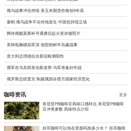
俄乌战事冲击持续 美玉米期货价格创9年高
秦刚:俄乌战争不论何地发生 中国也持现立场
网传俄舰莫斯科号遇袭后起火冒浓烟照片
美韩电脑模拟军演 假想朝鲜半岛爆战事
意大利总理德拉吉新冠检测阳性
俄军在乌东部发动新攻势 乌军准备好作战
​俄罗斯总统普京:制裁俄国令西方国家经济恶化
咖啡资讯
更多
肯尼亚PB咖啡豆风味口感特点 肯尼亚PB咖啡
豆冲煮参数 风味特点介绍
挂耳咖啡可以泡在里面吗加多少水？ 挂耳咖啡