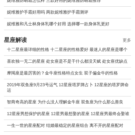
妮维雅防晒霜怎么样 三款好用的妮维雅防晒霜推荐
妮维雅护手霜好用吗 两款妮维雅护手霜测评
妮维雅和凡士林身体乳哪个好用 选择哪一款身体乳更好
星座解读
更多
十二星座最详细的性格 十二星座的性格爱好 最迷人的星座是哪个
喜欢独一无二的星座 处女座是不是干什么都没天赋 处女座优缺点
摩羯座是最厉害的？金牛座性格特点女生 双子偏金牛的性格
2019年双鱼座9月23号运气 12星座塔罗牌占卜 12星座的塔罗牌命
运
智商奇高的星座 为什么没人理解金牛座 双鱼座为什么那么善良
12星座男想保护的星座 12星男最想娶的星座 12星座男最终会娶谁
一生一世的星座配对 结婚最稳定的星座组合 离不开的星座配对