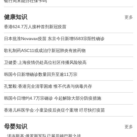
银行周末能办社保卡吗
健康知识
更多
香港624.7万人接种首剂新冠疫苗
日本批淮Novavax疫苗 东京今日新增5583宗阳性确诊
歌礼制药ASC11或成治疗新冠肺炎有效药物
卫健委:上海疫情仍处高位社区传播风险较高
韩国今日新增确诊数量回升至逾11万宗
孔繁毅:香港完全清零困难 惟不代表与病毒共存
韩国今日增约4.7万宗确诊 今起解除大部分防疫措施
香港儿科医学会:小童染疫后炎症个案增 吁尽快打疫苗
母婴知识
更多
泽连斯基:俄罗斯军队已展开顿巴斯之战