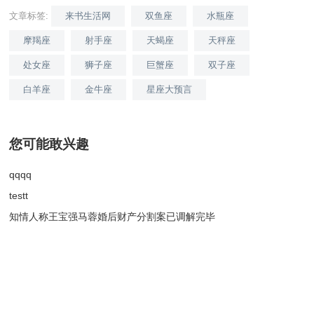
文章标签:
来书生活网
双鱼座
水瓶座
摩羯座
射手座
天蝎座
天秤座
处女座
狮子座
巨蟹座
双子座
白羊座
金牛座
星座大预言
您可能敢兴趣
qqqq
testt
知情人称王宝强马蓉婚后财产分割案已调解完毕