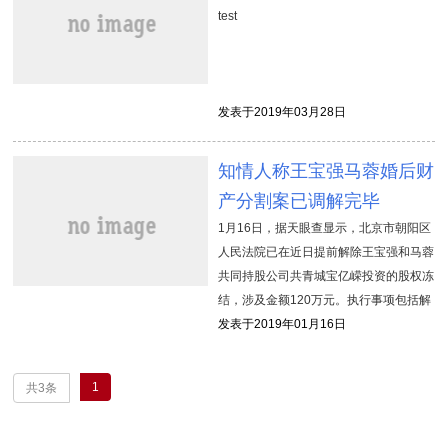
test
发表于2019年03月28日
知情人称王宝强马蓉婚后财
产分割案已调解完毕
1月16日，据天眼查显示，北京市朝阳区
人民法院已在近日提前解除王宝强和马蓉
共同持股公司共青城宝亿嵘投资的股权冻
结，涉及金额120万元。执行事项包括解
除股权冻结和其他投资权益，解冻日期为
发表于2019年01月16日
2019年1月8日。 图片信息来自天眼查。
据知情人士透露，王宝强与
1
共3条