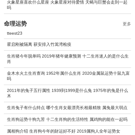
火象星座喜欢什么星座 火象星座对待爱情 天蝎与巨蟹会走到一起
吗
命理运势
更多
tteest23
霍启刚被隔离 获安排入竹篙湾检疫
生肖猪今年脱单吗 2019年猪年健康预测 十二生肖迷人的是什么生
肖
金木水火土生肖查询 1952年属什么生肖 2020金属鼠运势十鼠九富
吗
2011年的兔子五行属性 1939到1999是什么兔 1975年的兔是什么
木
生肖兔子有什么特点 哪个生肖女最漂亮长相最精致 属兔最大弱点
生肖狗运势十狗九苦 十二生肖狗的生活特性 属鸡狗的能在一起吗
属相狗介绍 生肖狗今年的財运好不好 2019属狗人全年运势女