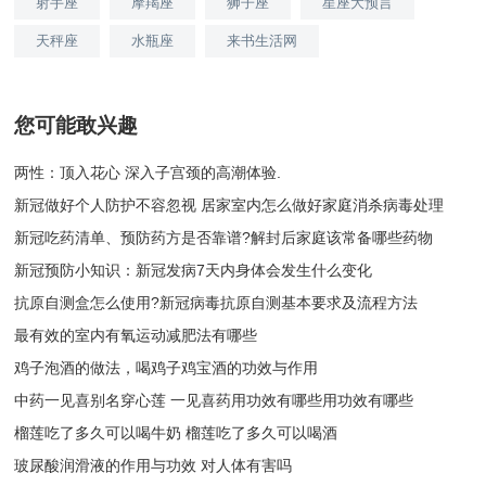
射手座
摩羯座
狮子座
星座大预言
天秤座
水瓶座
来书生活网
您可能敢兴趣
两性：顶入花心 深入子宫颈的高潮体验.
新冠做好个人防护不容忽视 居家室内怎么做好家庭消杀病毒处理
新冠吃药清单、预防药方是否靠谱?解封后家庭该常备哪些药物
新冠预防小知识：新冠发病7天内身体会发生什么变化
抗原自测盒怎么使用?新冠病毒抗原自测基本要求及流程方法
最有效的室内有氧运动减肥法有哪些
鸡子泡酒的做法，喝鸡子鸡宝酒的功效与作用
中药一见喜别名穿心莲 一见喜药用功效有哪些用功效有哪些
榴莲吃了多久可以喝牛奶 榴莲吃了多久可以喝酒
玻尿酸润滑液的作用与功效 对人体有害吗