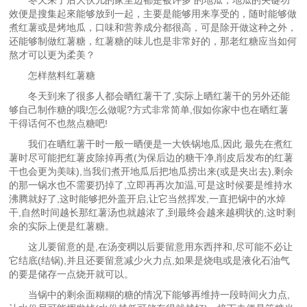
冬天来了后大伙儿的家里边都是被许多 的地瓜，地瓜的关键功
效便是搜集起來能够放到一起，主要是能够用来享受的，随时能够做
煮红薯或是烤地瓜，口味和营养成分都很高，可是除开做这种之外，
还能够制做红薯糖，红薯糖的味儿也是非常好的，那老红糖应当如何
熬才可以更为柔美？
怎样熬料红薯糖
冬天到来了很多人都会晒红薯干了,实际上晒红薯干的另外还能
够自己制作糖的哦!怎么做呢?方式非常简单,假如你家中也在晒红薯
干得话何不也熬点糖吧!
我们在晒红薯干时一般一晒便是一大铁锅地瓜,因此 最先在煮红
薯时尽可能把红薯皮除掉再煮(为保后边的糖干净,削皮后发布的红薯
干也会更为美味),当我们煮开地瓜后把地瓜捞出来(或是夹出去),剩余
的那一锅水也不需要扔掉了,立即再再次加温,可是这时候要是维持水
沸腾就好了,这时能够把外盖开启,让它当然挥发,一直把锅中的水焯
干,自然时间越长那红薯汤也就越浓了,到最终会越来越稠状的,这时剩
余的实际上便是红薯糖。
这儿要留意的是,在汤变稠以后要留意用东西拌和,尽可能不必让
它结底(结锅),并且还要留意减少火力点,如果是烧电或是液化石油气
的要是储存一点烧开就可以。
当锅中的剩余面糊糊的糖的情况下能够再维持一段時间火力点,