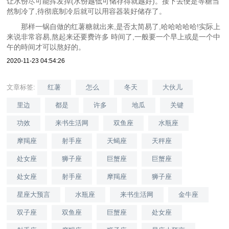
让水份尽可能挥发掉(水份越低可储存得就越好)。接下去便是等糖当
然制冷了,待彻底制冷后就可以用容器装好储存了。
那样一锅自做的红薯糖就出来,是否太简易了,哈哈哈哈哈!实际上
来说非常容易,熬起来还要费许多 時间了,一般要一个早上或是一个中
午的時间才可以熬好的。
2020-11-23 04:54:26
文章标签:
红薯
怎么
冬天
大伙儿
里边
都是
许多
地瓜
关键
功效
来书生活网
双鱼座
水瓶座
摩羯座
射手座
天蝎座
天秤座
处女座
狮子座
巨蟹座
巨蟹座
处女座
射手座
摩羯座
狮子座
星座大预言
水瓶座
来书生活网
金牛座
双子座
双鱼座
巨蟹座
处女座