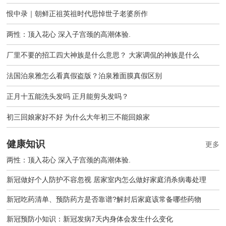
恨中录｜朝鲜正祖英祖时代思悼世子老婆所作
两性：顶入花心 深入子宫颈的高潮体验.
厂里不要的招工四大神族是什么意思？ 大家调侃的神族是什么
法国泊泉雅怎么看真假盗版？泊泉雅面膜真假区别
正月十五能洗头发吗 正月能剪头发吗？
初三回娘家好不好 为什么大年初三不能回娘家
健康知识
更多
两性：顶入花心 深入子宫颈的高潮体验.
新冠做好个人防护不容忽视 居家室内怎么做好家庭消杀病毒处理
新冠吃药清单、预防药方是否靠谱?解封后家庭该常备哪些药物
新冠预防小知识：新冠发病7天内身体会发生什么变化