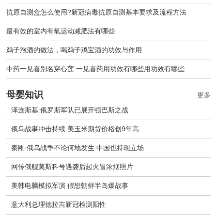
抗原自测盒怎么使用?新冠病毒抗原自测基本要求及流程方法
最有效的室内有氧运动减肥法有哪些
鸡子泡酒的做法，喝鸡子鸡宝酒的功效与作用
中药一见喜别名穿心莲 一见喜药用功效有哪些用功效有哪些
母婴知识
更多
泽连斯基:俄罗斯军队已展开顿巴斯之战
俄乌战事冲击持续 美玉米期货价格创9年高
秦刚:俄乌战争不论何地发生 中国也持现立场
网传俄舰莫斯科号遇袭后起火冒浓烟照片
美韩电脑模拟军演 假想朝鲜半岛爆战事
意大利总理德拉吉新冠检测阳性