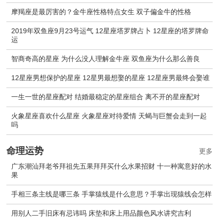
摩羯座是最厉害的？金牛座性格特点女生 双子偏金牛的性格
2019年双鱼座9月23号运气 12星座塔罗牌占卜 12星座的塔罗牌命
运
智商奇高的星座 为什么没人理解金牛座 双鱼座为什么那么善良
12星座男想保护的星座 12星男最想娶的星座 12星座男最终会娶谁
一生一世的星座配对 结婚最稳定的星座组合 离不开的星座配对
火象星座喜欢什么星座 火象星座对待爱情 天蝎与巨蟹会走到一起
吗
命理运势
更多
广东潮汕拜老爷拜祖先五果拜拜买什么水果招财 十一种寓意好的水
果
手相三条主线是哪三条 手掌猿线是什么意思？手掌出现猿线会怎样
用别人二手旧床有忌讳吗 床垫和床上用品颜色风水讲究吉利