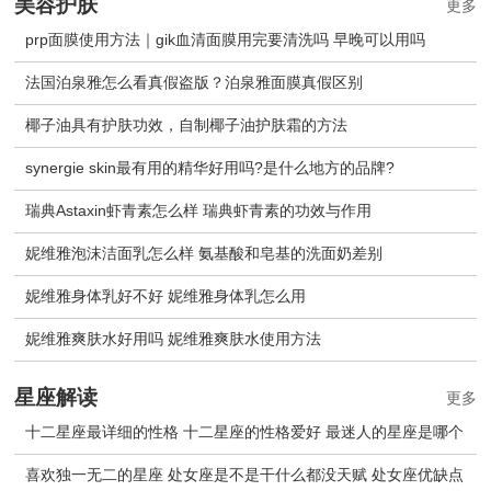
美容护肤
更多
prp面膜使用方法｜gik血清面膜用完要清洗吗 早晚可以用吗
法国泊泉雅怎么看真假盗版？泊泉雅面膜真假区别
椰子油具有护肤功效，自制椰子油护肤霜的方法
synergie skin最有用的精华好用吗?是什么地方的品牌?
瑞典Astaxin虾青素怎么样 瑞典虾青素的功效与作用
妮维雅泡沫洁面乳怎么样 氨基酸和皂基的洗面奶差别
妮维雅身体乳好不好 妮维雅身体乳怎么用
妮维雅爽肤水好用吗 妮维雅爽肤水使用方法
星座解读
更多
十二星座最详细的性格 十二星座的性格爱好 最迷人的星座是哪个
喜欢独一无二的星座 处女座是不是干什么都没天赋 处女座优缺点