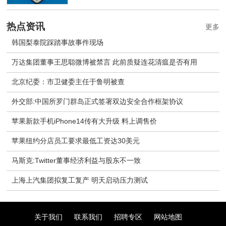
热点资讯
更多
韩国梨泰院踩踏事故事件现场
万达集团董事王思聪微博被禁言 此前质疑连花清瘟是否有用
北京纪委：市卫健委主任于鲁明被查
外交部:中国所罗门群岛正式签署双边安全合作框架协议
苹果新款手机iPhone14传有大升级 料上调售价
苹果纽约分店员工要求最低工资达30美元
马斯克:Twitter董事经济利益与股东不一致
上海上汽集团拟复工复产 明天启动压力测试
关于我们
联系我们
招聘专区
网站地图