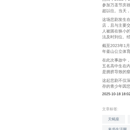
参加万圣节庆
超以往。当天，
这场悲剧发生
店，且与主要
人被困在狭小
法及时到位。
截至2023年
年釜山公立体育
在此次事故中
五名高中生在
是拥挤导致的
这起悲剧不仅
存的青少年因
2025-10-18 18:0
文章标签:
天蝎座
来书生活网