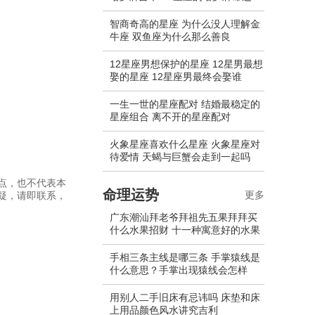
智商奇高的星座 为什么没人理解金
牛座 双鱼座为什么那么善良
12星座男想保护的星座 12星男最想
娶的星座 12星座男最终会娶谁
一生一世的星座配对 结婚最稳定的
星座组合 离不开的星座配对
火象星座喜欢什么星座 火象星座对
待爱情 天蝎与巨蟹会走到一起吗
点，也不代表本
命理运势
更多
疑，请即联系，
广东潮汕拜老爷拜祖先五果拜拜买
什么水果招财 十一种寓意好的水果
手相三条主线是哪三条 手掌猿线是
什么意思？手掌出现猿线会怎样
用别人二手旧床有忌讳吗 床垫和床
上用品颜色风水讲究吉利