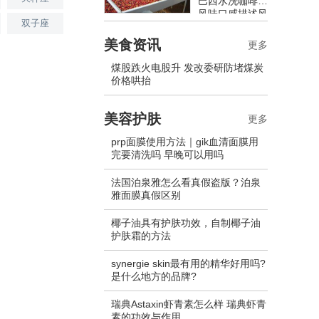
巴西水洗咖啡豆
风味口感描述风
双子座
味特点介绍
美食资讯
更多
煤股跌火电股升 发改委研防堵煤炭
价格哄抬
美容护肤
更多
prp面膜使用方法｜gik血清面膜用
完要清洗吗 早晚可以用吗
法国泊泉雅怎么看真假盗版？泊泉
雅面膜真假区别
椰子油具有护肤功效，自制椰子油
护肤霜的方法
synergie skin最有用的精华好用吗?
是什么地方的品牌?
瑞典Astaxin虾青素怎么样 瑞典虾青
素的功效与作用