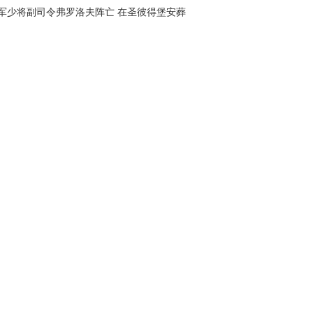
军少将副司令弗罗洛夫阵亡 在圣彼得堡安葬