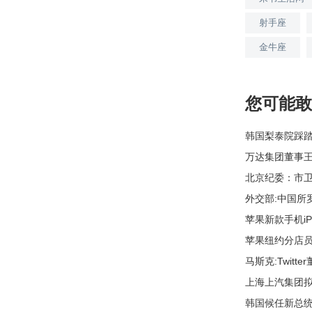
射手座
金牛座
您可能敢
韩国梨泰院踩
万达集团董事王
北京纪委：市
外交部:中国所
苹果新款手机iP
苹果纽约分店员
马斯克:Twit
上海上汽集团拟
韩国候任新总