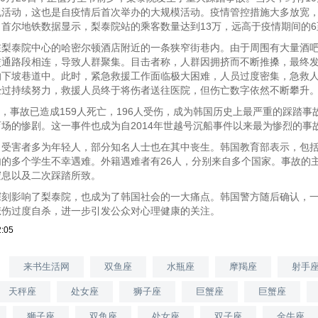
祝活动，这也是自疫情后首次举办的大规模活动。疫情管控措施大多放宽
首尔地铁数据显示，梨泰院站的乘客数量达到13万，远高于疫情期间的6
在梨泰院中心的哈密尔顿酒店附近的一条狭窄街巷内。由于周围有大量酒
交通路段相连，导致人群聚集。目击者称，人群因拥挤而不断推搡，最终
的下坡巷道中。此时，紧急救援工作面临极大困难，人员过度密集，急救
经过持续努力，救援人员终于将伤者送往医院，但伤亡数字依然不断攀升
1月，事故已造成159人死亡，196人受伤，成为韩国历史上最严重的踩踏事故
场的惨剧。这一事件也成为自2014年世越号沉船事件以来最为惨烈的事
，受害者多为年轻人，部分知名人士也在其中丧生。韩国教育部表示，包
内的多个学生不幸遇难。外籍遇难者有26人，分别来自多个国家。事故的
窒息以及二次踩踏所致。
深刻影响了梨泰院，也成为了韩国社会的一大痛点。韩国警方随后确认，
悲伤过度自杀，进一步引发公众对心理健康的关注。
2:05
来书生活网
双鱼座
水瓶座
摩羯座
射手
天秤座
处女座
狮子座
巨蟹座
巨蟹座
狮子座
双鱼座
处女座
双子座
金牛座