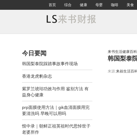
首页
综合
健康
母婴
咖啡
美食
来书生活健康百科
今日要闻
韩国梨泰
韩国梨泰院踩踏事故事件现场
来源:
来叔生活百
香港龙虎豹杂志
紫罗兰琥珀功效与作用 鉴别方法 有
益身心健康
prp面膜使用方法｜gik血清面膜用完
要清洗吗 早晚可以用吗
恨中录｜朝鲜正祖英祖时代思悼世子
老婆所作