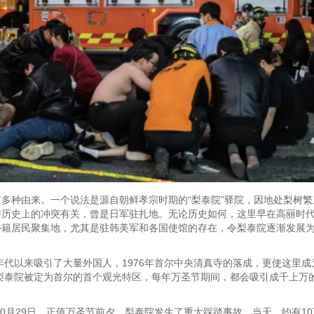
多种由来。一个说法是源自朝鲜孝宗时期的“梨泰院”驿院，因地处梨树
与历史上的冲突有关，曾是日军驻扎地。无论历史如何，这里早在高丽时
外籍居民聚集地，尤其是驻韩美军和各国使馆的存在，令梨泰院逐渐发展
0年代以来吸引了大量外国人，1976年首尔中央清真寺的落成，更使这里
，梨泰院被定为首尔的首个观光特区，每年万圣节期间，都会吸引成千上万
年10月29日，正值万圣节前夕，梨泰院发生了重大踩踏事故。当天，约有1