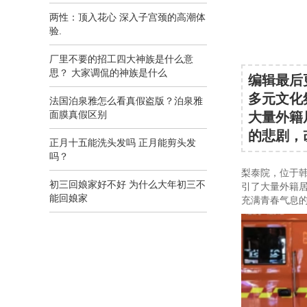
两性：顶入花心 深入子宫颈的高潮体
验.
厂里不要的招工四大神族是什么意
思？ 大家调侃的神族是什么
编辑最后
多元文化
法国泊泉雅怎么看真假盗版？泊泉雅
面膜真假区别
大量外籍
的悲剧，
正月十五能洗头发吗 正月能剪头发
吗？
梨泰院，位于
初三回娘家好不好 为什么大年初三不
引了大量外籍居
能回娘家
充满青春气息