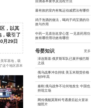
自测基本要求及流程方法
最有效的室内有氧运动减肥法有哪些
鸡子泡酒的做法，喝鸡子鸡宝酒的功
效与作用
山区，以其
中药一见喜别名穿心莲 一见喜药用功
地，吸引了
效有哪些用功效有哪些
0月29日
母婴知识
更多
泽连斯基:俄罗斯军队已展开顿巴斯
近美军基地，吸
之战
变了这个地区原本
俄乌战事冲击持续 美玉米期货价格
创9年高
秦刚:俄乌战争不论何地发生 中国也
持现立场
网传俄舰莫斯科号遇袭后起火冒浓
烟照片