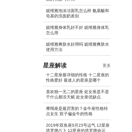
妮维雅泡沫洁面乳怎么样 氨基酸和
皂基的洗面奶差别
妮维雅身体乳好不好 妮维雅身体乳
怎么用
妮维雅爽肤水好用吗 妮维雅爽肤水
使用方法
星座解读
更多
十二星座最详细的性格 十二星座的
性格爱好 最迷人的星座是哪个
喜欢独一无二的星座 处女座是不是
干什么都没天赋 处女座优缺点
摩羯座是最厉害的？金牛座性格特
点女生 双子偏金牛的性格
2019年双鱼座9月23号运气 12星座
塔罗牌占卜 12星座的塔罗牌命运