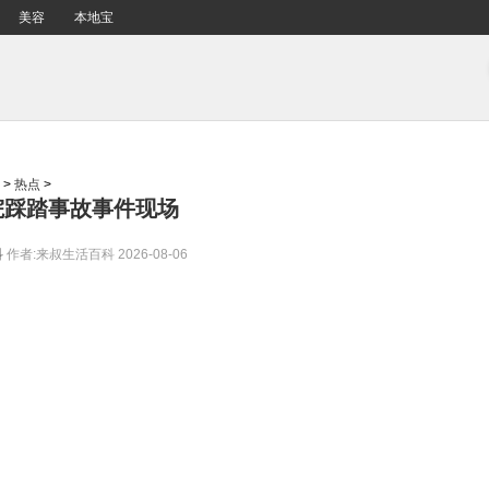
美容
本地宝
>
热点
>
院踩踏事故事件现场
科
作者:来叔生活百科
2026-08-06