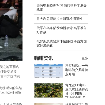
美韩电脑模拟军演 假想朝鲜半岛爆
战事
意大利总理德拉吉新冠检测阳性
俄军在乌东部发动新攻势 乌军准备
好作战
​俄罗斯总统普京:制裁俄国令西方国
家经济恶化
咖啡资讯
更多
牙买加蓝山一号
繁茂之地而得名；
咖啡简介风味特
代便是交通要
点介绍
为富有异国情调
肯尼亚PB咖啡
成为穆斯林的集结
豆风味口感特点
的本地及外国游
肯尼亚PB咖啡
豆冲煮参数 风
味特点介绍
0万人涌入梨泰院
挂耳咖啡可以泡