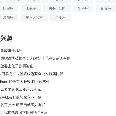
巨蟹座
水瓶座
来书生活网
狮子座
处女座
摩羯座
星座大预言
射手座
兴趣
踏事故事件现场
思聪微博被禁言 此前质疑连花清瘟是否有用
卫健委主任于鲁明被查
罗门群岛正式签署双边安全合作框架协议
hone14传有大升级 料上调售价
工要求最低工资达30美元
ter董事经济利益与股东不一致
复工复产 明天启动压力测试
统尹锡悦代表团下周日访问日本