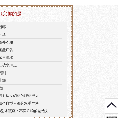
能兴趣的是
新郎
兵马
缝补衣服
楼盘广告
家里漏水
鞋被水冲走
阉割
背部
港口
四血型女幻想的理想男人
四个血型人都具双重性格
B型水瓶座：不同凡响的创造力