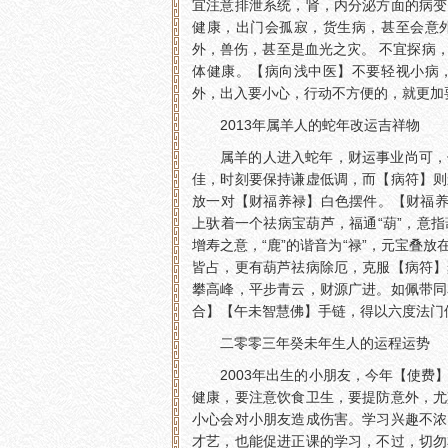
宜注意排泄系统，肾，内分泌方面的病变
健康，出门会孤寂，货生病，甚至会意
外，兽伤，甚至是血光之灾。 不宜探病
体健康。【病向浅中医】不要轻视小病
外，出入要小心，行动不方便的，就更加
2013年属羊人的蛇年改运吉祥物
属羊的人进入蛇年，财运事业尚可，
佳，时刻要保持谦虚低调，而【病符】则
放一对【财福养禄】白色摆件。【财福养
上驮着一个祛病宝葫芦，福通“葫”，意
增寿之意，“鹿”的谐音为“禄”，元宝叠
皆占，更有葫芦祛病除厄，克服【病符】
攀高峰，平步青云，财源广进。如佩带同
合】【午未智慧佛】手链，得以六度法门
二零零三年癸未年生人的运程运势
2003年出生的小朋友，今年【使
健康，要注意饮食卫生，要提防意外，尤
小心会对小朋友造成伤害。学习兴趣不浓
才艺，也能促进正课的学习，不过，切勿