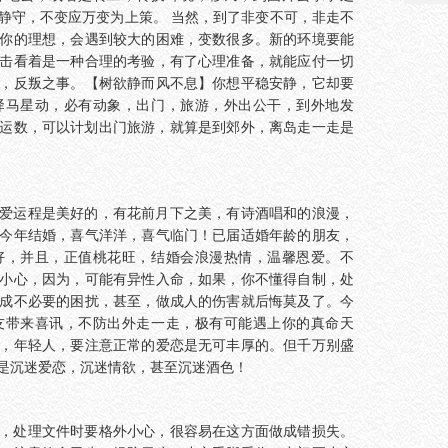
静守，不变应万变为上策。 当然，到了非变不可，非走不
你的理想，会遇到较大的困难，变数很多。新的环境要能
击看着是一种合理的考验，有了心理准备，就能应付一切
，反叛之事。【树欲静而风不息】你想平稳安静，它却要
驿马星动，必有动象，出门，旅游，外出公干，到外地发
运数，可以计划出门旅游，就算是到郊外，离岛走一走是
爱运程是美好的，有花前月下之美，有诗酒唱和的浪漫，
今年结婚，喜气洋洋，喜气临门！已届适婚年龄的朋友，
好，并且，正值桃花旺，结婚会浪漫热情，温馨恩爱。不
小心，因为，可能有异性入命，如果，你不懂得自制，处
成不必要的困扰，甚至，做成人的伤害就后悔莫及了。今
友带来喜讯，不防出外走一走，极有可能遇上你的真命天
，年轻人，要注意正常的爱恋是无可丰厚的。但千万别盛
是沉迷爱恋，沉迷情欲，甚至沉迷酒色！
，处理文件时要格外小心，很容易在这方面做成错损失。