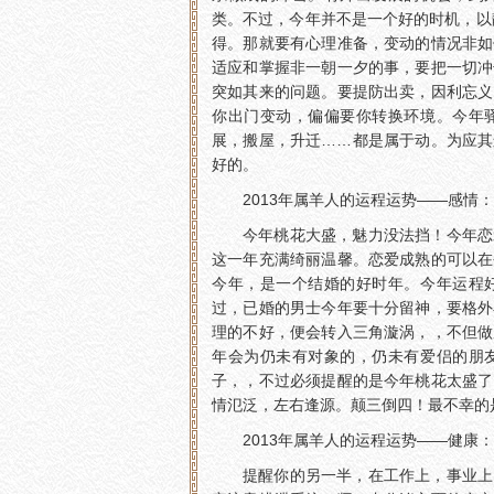
类。不过，今年并不是一个好的时机，以
得。那就要有心理准备，变动的情况非如
适应和掌握非一朝一夕的事，要把一切冲
突如其来的问题。要提防出卖，因利忘义
你出门变动，偏偏要你转换环境。今年
展，搬屋，升迁……都是属于动。为应其
好的。
2013年属羊人的运程运势——感情：
今年桃花大盛，魅力没法挡！今年恋
这一年充满绮丽温馨。恋爱成熟的可以在
今年，是一个结婚的好时年。今年运程
过，已婚的男士今年要十分留神，要格外
理的不好，便会转入三角漩涡，，不但做
年会为仍未有对象的，仍未有爱侣的朋
子，，不过必须提醒的是今年桃花太盛了
情氾泛，左右逢源。颠三倒四！最不幸的
2013年属羊人的运程运势——健康：
提醒你的另一半，在工作上，事业上