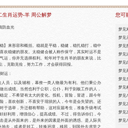
十二生肖运势-羊 周公解梦
您可
慎防血光
梦见
梦见
稳】来形容和概括。稳就是平稳，稳健，稳扎稳打，稳中
梦见
喜欢稳健的朋友。太稳健会被人称作保守，其实时运不是
梦见
气运，你并无选择权利。蛇年对于生肖羊的朋友来说，比
梦见
上，克勤克俭，努力工作，才会获得回报。
梦见
与财运：
梦见
的人员，以及辅相，幕僚一类人物最为有利。他们秉公办
梦见
做出成绩。当然也利于公职，公仆，利于刻板工作的人，
稳定，不希望有太大的变化。投机，冒险，冒进，跟今年
梦见
险，喜欢创新，不喜安于现状的人，今年是会失望的。还
梦见
对于选举，升迁都有帮助，这对应届考生，准备升级考试
梦见
好好利用，增强信心，提高成绩。 不过，得告诉你们，今
击是从外面来的，是外来的因素是外面的诱惑。是人际关
梦见
外地去，或者是转工，转换环境，移民，到国外去求学之