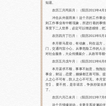
知退。
农历三月丙辰月：（阳历2013年4月1
冲击从外面而来！这个月的工作事业
则工作事业有中断现象，所进行着的事情
享受下二人世界，必定可以增进感情，把
农历四月丁巳月：（阳历2013年5月1
本月驿马星动，有动象，利在远方，
门，交通均宜小心。从事危险工作的人士
对社会服务，大众传播媒介，从政等等都
农历五月戊午月：（阳历2013年6月8
本月谋求不顺，事事不如意，拖拖拉
事业，财运，恋爱，姻缘都乏善可陈。提
人之心不可有，防人之心不可无。本月宜
空】。要不然，是非谣言，争执吵架在
了。
农历六月己未月：（阳历2013年7月8
这个月情缘波动，夫妻关系波澜起伏