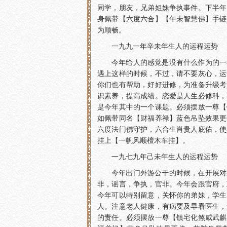
同学，朋友，兄弟姐妹争执事件。下半年
身佩带【六度六合】【午未智慧佛】手链
为顺畅。
一九九一年辛未年生人的运程运势
今年给人的感觉是没有什么作为的一
遇上这样的时候，不过，请不要灰心，运
你们也有帮助，好好进修，为准备升级考
识素养，提高成绩。恋爱是人生必修科，
是今年其中的一个课题。必须摆放一尊【
如佩带同名【财福养禄】蓝色吊坠效果更
六度法门佛守护，六合生肖贵人庇佑，使
挂上【一帆风顺檀木车挂】。
一九七九年己未年生人的运程运势
今年出门外游公干的时候，在开展对
非，谣言，争执，官非。今年会跟官府，
今年可以特别留意，关怀你的弟妹，学生
人。注意老人健康，有病要及早看医生，
的责任。必须摆放一尊【镇宅化煞威武麒