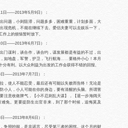
1日——2013年5月9日）：
出问题，小则阻滞，问题多多，困难重重，计划多面，大
出现危机，不能在继续下去。爱侣夫妻可以去娱乐一下，
工作上的烦恼暂时放下。
0日——2013年6月7日）：
出门谋利，谈合作，谈合约，谋发展都是有益的不过，出
，如地盘，军警，护卫，飞行航海……要格外小心！本月
十分有利。以大众利益为出发的工作会获得不错的回报。
日——2013年7月7日）：
拉，使人不能忍受，最后还有可能以失败而告终！无论是
防小人，小人可能在你的身边，要有清醒的头脑。所谓害
要注意收敛脾气，【小不忍则乱大谋】，【退一步海阔天
所难免。更要提防生出官非来，到了那个时候，追悔莫及
日——2013年8月6日）：
，争辩吵闹，是非谣言，尽受第三者的困扰。这个月的财