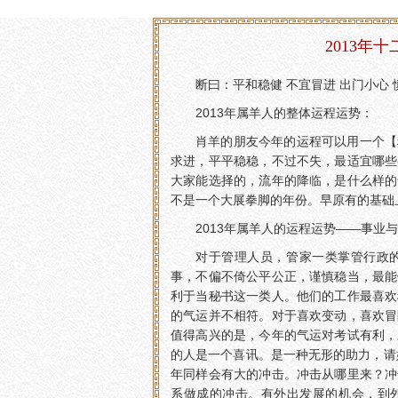
2013年
断曰：平和稳健 不宜冒进 出门小心 
2013年属羊人的整体运程运势：
肖羊的朋友今年的运程可以用一个【
求进，平平稳稳，不过不失，最适宜哪些
大家能选择的，流年的降临，是什么样的
不是一个大展拳脚的年份。早原有的基础
2013年属羊人的运程运势——事业
对于管理人员，管家一类掌管行政
事，不偏不倚公平公正，谨慎稳当，最能
利于当秘书这一类人。他们的工作最喜欢
的气运并不相符。对于喜欢变动，喜欢冒
值得高兴的是，今年的气运对考试有利，
的人是一个喜讯。是一种无形的助力，请
年同样会有大的冲击。冲击从哪里来？冲
系做成的冲击。有外出发展的机会，到