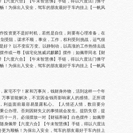
带【六度六合】【午未智慧佛】手链，得以六度法门佛守
畅！为保出入安全，驾车的朋友最好于车内挂上【一帆风
作投资更不是好时机，若然是自住，则要有心理准备，在
计划受阻，谋求不顺，事业，工作，权利受到挑战，运气很
是好？ 以不变应万变。以静制动，以高涨的工作热情去战
摆件或一尊【镇宅化煞威武麒麟】摆件；如佩带同名【财
带【六度六合】【午未智慧佛】手链，得以六度法门佛守
畅！为保出入安全，驾车的朋友最好于车内挂上【一帆风
，家宅不宁！家和万事兴，钱财身外物，活到这样一个年
，万事皆能解决，不宜因金钱而影响家人的感情。正所谓
，利益面前最容易显露私心。【人情还人情，数目要分
秉公办理。否则因财失义的事情就会发生。提防失窃，提
历十一月。必须摆放一对【财福养禄】白色摆件；如佩带
随身佩带【六度六合】【午未智慧佛】手链，得以六度法
势更为顺畅！为保出入安全，驾车的朋友最好于车内挂上