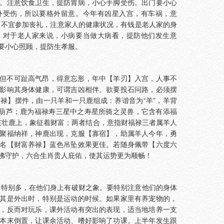
。注意饮食卫生，提防胃病，小心手脚受伤。出门要小心
外受伤，所以要格外留意。今年有凶星入宫，有车祸，意
，不宜参加丧礼，注意家人的健康状况，有钱是老人家的身
，对于老人家来说，小病要当做大病看，提防他们发生意
要小心照顾，提防生孝服。
但不可趾高气昂，得意忘形，年中【羊刃】入宫，人事不
影响其身体健康，可谓吉凶相伴。欲要投石问路，必须摆
禄】摆件，由一只羊和一只鹿组成：养谐音为“羊”，羊背
指葫芦；鹿为福禄寿三星中之寿星所骑之灵兽，它含有添福
放在壮鹿上，象征着财富；两者结合，意指财福禄三者属羊人
聚福纳祥，神鹿出现，克服【寡宿】，助属羊人今年，勇
名【财富养禄】蓝色吊坠效果更佳。若随身佩带【六度六
佛守护，六合生肖贵人庇佑，使其运势更为顺畅！
费】特别多，在他们身上有破财之象。要特别注意他们的身体
其是外出时，特别是运动的时候。如果家里有养宠物的，
，反而对玩乐，课外活动有突出的表现，适当地培养一支
本末倒置，让课余活动、嗜好影响了功课。上半年发生跟