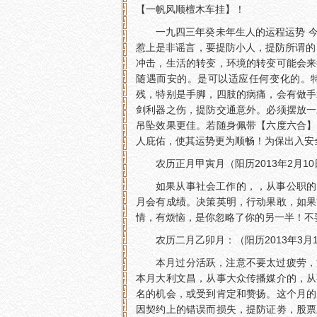
【一帆风顺檀木车挂】！
一九四三年癸未年生人的运程运势 
惹上是非谣言，要提防小人，提防所谓的
冲击，生活的转变，环境的转变可能会来
随遇而安的。是可以适应任何变化的。
残，特别是手脚，四肢的病痛，会有做手
剑利器之伤，提防交通意外。必须摆放一
吊坠效果更佳。若随身佩带【六度六合】
人庇佑，使其运势更为顺畅！为保出入安
农历正月甲寅月（阳历2013年2月10
如果从事社会工作的，，从事公职的
月会有成绩。决策英明，行动果敢，如果
情，有烦恼，是你忽略了你的另一半！不
农历二月乙卯月：（阳历2013年3月1
本月过分活跃，注意不要太过疲劳，
本月大利文昌，从事大众传播媒介的，从
名的机会，或受到肯定和赞扬。这个月的
因契约上的错误而损失，提防证劵，股票