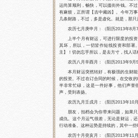
运尚算顺利，畅快，可以搵街外钱。不过
有麻烦，正所谓【吉中藏凶】。今年万事
几条财路，不过，多是虚化。就是，那只
农历七月庚申月：（阳历2013年8月7
上半个月有财运，可进行限度的投资
其坏，所以，一切皆作短线投资和部署
主】！切勿忘乎所以，是去方寸，找人话
农历八月辛酉月：（阳历2013年9月5
本月财运突然转好，有极强的生财能
的投资。不过在订合同的时候，在交收的
半非常忙碌，这是一件好事，他们声誉
声，受到表扬。
农历九月壬戌月：（阳历2013年10月
朋友，拍档会为你带来问题，如果只
成仇。这个月运气很差，无论是财运，还
行动准备。这种运势是持续的，其中一些
农历十月癸亥月：（阳历2013年11月