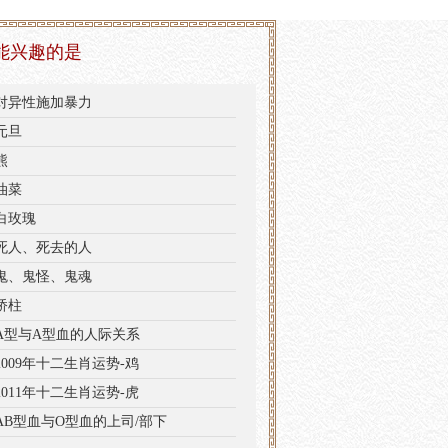
能兴趣的是
对异性施加暴力
元旦
熊
油菜
白玫瑰
死人、死去的人
鬼、鬼怪、鬼魂
桥柱
A型与A型血的人际关系
2009年十二生肖运势-鸡
2011年十二生肖运势-虎
AB型血与O型血的上司/部下