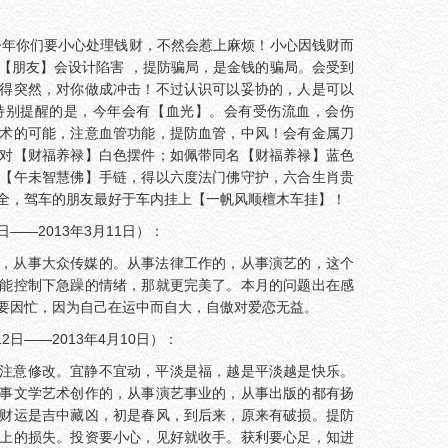
今年你们要小心处理钱财，不然会惹上麻烦！小心因钱财而
【朋友】会设计陷害 ，提防骗局，是金钱的骗局。会受到
得突然，对你做成冲击！不过认识可以妥协的，人是可以
特别提醒的是，今年会有【血光】。会有受伤流血，会伤
术的可能，注意血管功能，提防血管，中风！会有金属刀
对【财福养禄】白色摆件；如佩带同名【财福养禄】蓝色
【午未智慧佛】手链，得以六度法门佛守护，六合生肖贵
全，驾车的朋友最好于车内挂上【一帆风顺檀木车挂】！
日——2013年3月11日）：
，从事大众传媒的。从事法律工作的，从事演艺的，这个
能控制下急躁的情绪，那就更完美了。本月的问题出在感
要因忙，因为自己在运中而自大，自傲对爱恋无益。
2日——2013年4月10日）：
注意修改。宜静不宜动，平淡是福，越是平淡越是快乐。
事文学艺术创作的，从事演艺事业的，从事出版的都有扬
财运是吉中藏凶，初是春风，到后来，原来有破损。提防
上的损失。投资要小心，见好就收手。获利要心足，知进