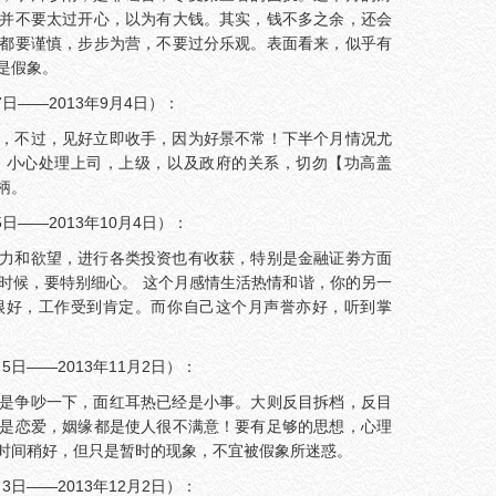
并不要太过开心，以为有大钱。其实，钱不多之余，还会
都要谨慎，步步为营，不要过分乐观。表面看来，似乎有
是假象。
日——2013年9月4日）：
，不过，见好立即收手，因为好景不常！下半个月情况尤
。小心处理上司，上级，以及政府的关系，切勿【功高盖
柄。
日——2013年10月4日）：
力和欲望，进行各类投资也有收获，特别是金融证劵方面
时候，要特别细心。 这个月感情生活热情和谐，你的另一
很好，工作受到肯定。而你自己这个月声誉亦好，听到掌
5日——2013年11月2日）：
是争吵一下，面红耳热已经是小事。大则反目拆档，反目
是恋爱，姻缘都是使人很不满意！要有足够的思想，心理
时间稍好，但只是暂时的现象，不宜被假象所迷惑。
3日——2013年12月2日）：