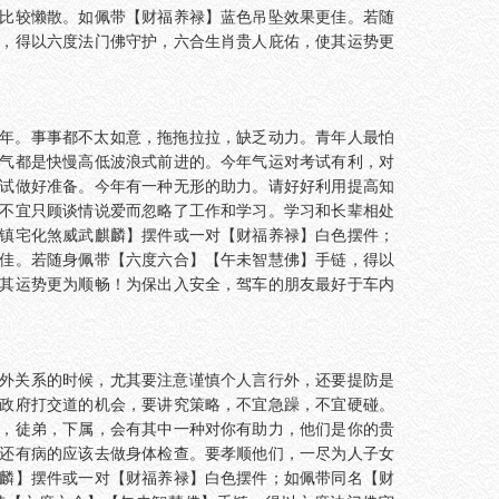
比较懒散。如佩带【财福养禄】蓝色吊坠效果更佳。若随
，得以六度法门佛守护，六合生肖贵人庇佑，使其运势更
年。事事都不太如意，拖拖拉拉，缺乏动力。青年人最怕
气都是快慢高低波浪式前进的。今年气运对考试有利，对
试做好准备。今年有一种无形的助力。请好好利用提高知
不宜只顾谈情说爱而忽略了工作和学习。学习和长辈相处
镇宅化煞威武麒麟】摆件或一对【财福养禄】白色摆件；
佳。若随身佩带【六度六合】【午未智慧佛】手链，得以
其运势更为顺畅！为保出入安全，驾车的朋友最好于车内
外关系的时候，尤其要注意谨慎个人言行外，还要提防是
政府打交道的机会，要讲究策略，不宜急躁，不宜硬碰。
，徒弟，下属，会有其中一种对你有助力，他们是你的贵
还有病的应该去做身体检查。要孝顺他们，一尽为人子女
麟】摆件或一对【财福养禄】白色摆件；如佩带同名【财