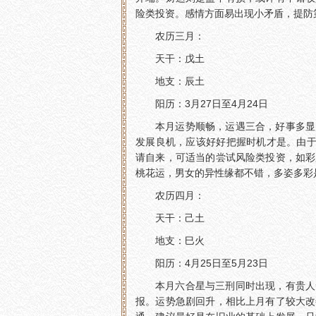
险类投资。感情方面易出现小矛盾，提防
农历三月：
天干：戊土
地支：辰土
阳历：3月27日至4月24日
本月运势顺畅，运遇三合，好事多显
发展良机，应该好好把握时机才是。由于
请自来，可适当的尝试风险类投资，如彩
桃花运，男女的异性缘都不错，多姿多彩
农历四月：
天干：己土
地支：巳火
阳历：4月25日至5月23日
本月六合星与三刑同时出现，有贵人
报。运势急剧回升，相比上月有了较大改