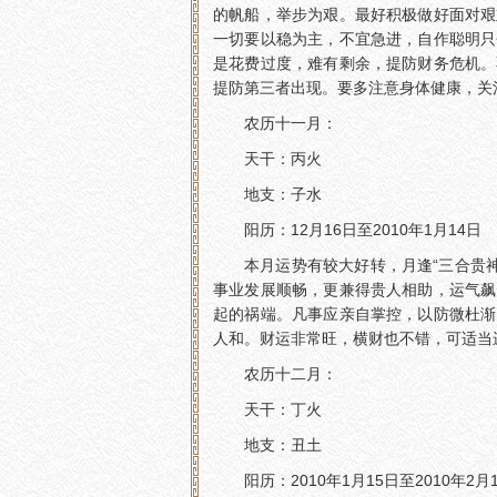
的帆船，举步为艰。最好积极做好面对艰
一切要以稳为主，不宜急进，自作聪明只
是花费过度，难有剩余，提防财务危机。
提防第三者出现。要多注意身体健康，关
农历十一月：
天干：丙火
地支：子水
阳历：12月16日至2010年1月14日
本月运势有较大好转，月逢“三合贵
事业发展顺畅，更兼得贵人相助，运气飙
起的祸端。凡事应亲自掌控，以防微杜渐
人和。财运非常旺，横财也不错，可适当
农历十二月：
天干：丁火
地支：丑土
阳历：2010年1月15日至2010年2月