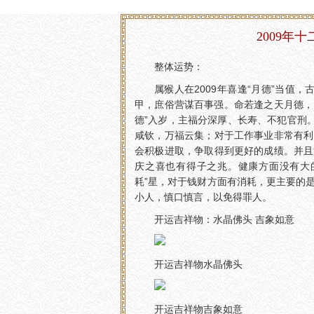
2009年
整体运势：
属猴人在2009年喜逢“月德”当值，
甲，庶俗营谋百事强。命若逢之天月德，
德”入岁，主福分深厚、长寿、不犯官刑
咸钦，万福云集；对于工作事业非常有利
会积极进取，争取得到更好的成绩。并且
庆之喜也有得子之兆。健康方面没有大
耗”星，对于钱财方面有消耗，更主要的
小人，慎口慎言，以免得罪人。
开运吉祥物：水晶佛头 吉象如意
开运吉祥物水晶佛头
开运吉祥物吉象如意