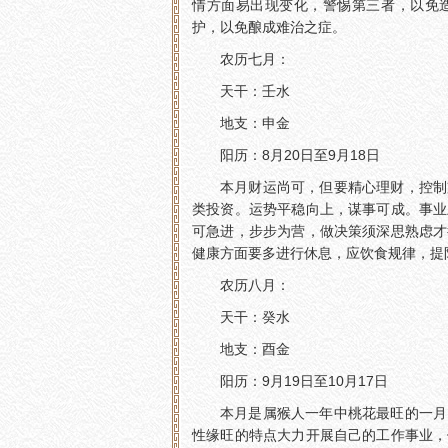
情方面易出现变化，警惕第三者，以免
护，以免酿成难治之症。
农历七月：
天干：壬水
地支：申金
阳历：8月20日至9月18日
本月财运尚可，但要精心理财，控制
类投资。运势平稳向上，谋事可成。事业
可急进，步步为营，做决策须深思熟虑才
健康方面要多进行休息，应饮食规律，提
农历八月：
天干：癸水
地支：酉金
阳历：9月19日至10月17日
本月是属猴人一年中桃花最旺的一月
性缘旺的特点大力开展自己的工作事业，