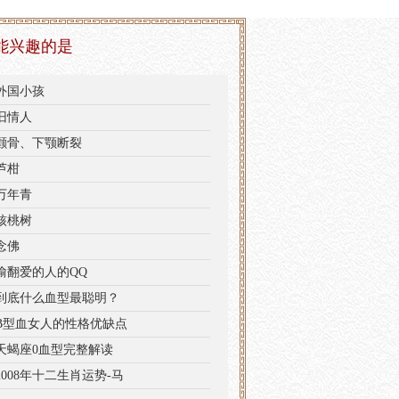
能兴趣的是
外国小孩
旧情人
颧骨、下颚断裂
芦柑
万年青
核桃树
念佛
偷翻爱的人的QQ
到底什么血型最聪明？
B型血女人的性格优缺点
天蝎座0血型完整解读
2008年十二生肖运势-马