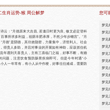
十二生肖运势-猴 周公解梦
您可
梦见
古诗云：“月德原来大吉昌, 若逢日时更为良, 修文必定登科
梦见
 百事所求多利益，祖荫丰肥承厚，不然少年步蟾宫”。“月
梦见
。“月德”是阴德，其功效隐密，力量集中，济世利人、社会
梦见
，得贵人多助，并且对事业的开展如有神助，应该抓住机
流年遇到天喜贵人，主有三喜临门之福，好事不断，有婚
梦见
的问题，注意饮食预防肠胃疾病即可。但是今年时遇“小
梦见
是小人一年常有，有小人从中作梗，好事往往难成，需要防
梦见
梦见
梦见
梦见
梦见
梦见