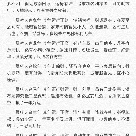
多不利，但见东南日照，运势有增，追求功名利禄者，可向此方
行，天地轮转，可有意外之收获。
属猪人逢兔年 其年运行正财，转祸为福，财源足矣，在夏至
之间有可能增官晋爵。岁末时防官鬼小人，免遭连累。凶时过后
吉也，不妨广结善缘，多烧香拜见佛有利无害。
属猪人逢龙年 其年运行正官，必得主权；出马他乡，凡事有
乐无忧，然有小病小破费，岁逢月德，名旺贵重，爱虚荣，好豪
华，慷慨好施，只怕名存财空。
属猪人逢蛇年 其年走偏财，驿马奔他乡，事业多思转向，投
机取巧，定有所得，而后须防大耗欺其财，披麻服当见，宜小心
谨慎。
属猪人逢马年 其年正行财运，财丰利厚，虽有天难伤害，沿
有龙德紫徽二星保驾，遇难有救也。务必居安思危，否则来去空
空，损了一年好运。
属猪人逢羊年 其年运走正官，流年有顺，造就在机，必得其
权，多做少言，一年声名平安上进。但宜谨慎，少奔他乡，不谋
转业，三思而后行。
属猪人逢猴年 其年运走偏运，岁动孝服，披麻哭声当见，是