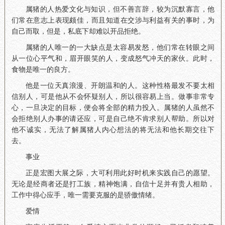
属猪的人热爱文化与知识，但不善言辞，较为沉默寡言，他
们常在意志上表现颇佳，而且知道在交涉与利益有关的事时，为
自己而取，但是，私底下却难以开品拒绝。
属猪的人唯一的一大缺点是太容易发怒，他们常在转眼之间
从一位心平气和，眉开眼笑的人，变成怒气冲天的家伙。此时，
食物是唯一的良方。
他是一位天真浪漫、开朗温和的人。这种性格最发不要太相
信别人，可是他从不会怀疑别人，所以很容易上当。做事非常专
心，一旦决定的目标，便会将全部的精力投入。属猪的人虽然不
会拒绝别人办事的请还应，可是自己绝不肯求别人帮助。所以对
他不诚实，无法了解属猪人内心想法的将无法和他长期交往下
去。
事业
正是宏图大展之际，大可利用此好时机来实践自己的愿望。
无论是经商者还是打工族，精神饱满，自信十足并有贵人相助，
工作中得心应手，唯一需要克服的是骄傲情绪。
爱情