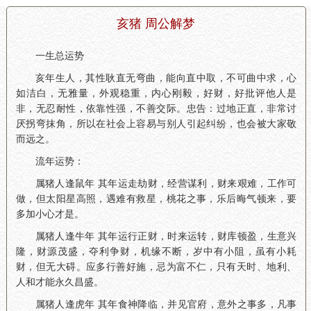
亥猪 周公解梦
一生总运势
亥年生人，其性耿直无弯曲，能向直中取，不可曲中求，心
如洁白，无雅量，外观稳重，内心刚毅，好财，好批评他人是
非，无忍耐性，依靠性强，不善交际。忠告：过地正直，非常讨
厌拐弯抹角，所以在社会上容易与别人引起纠纷，也会被大家敬
而远之。
流年运势：
属猪人逢鼠年 其年运走劫财，经营谋利，财来艰难，工作可
做，但太阳星高照，遇难有救星，桃花之事，乐后晦气顿来，要
多加小心才是。
属猪人逢牛年 其年运行正财，时来运转，财库顿盈，生意兴
隆，财源茂盛，夺利争财，机缘不断，岁中有小阻，虽有小耗
财，但无大碍。应多行善好施，忌为富不仁，只有天时、地利、
人和才能永久昌盛。
属猪人逢虎年 其年食神降临，并见官府，意外之事多，凡事