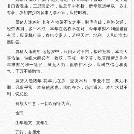
非口舌发生，三思而后行，生意平中有折，所幸厄运半载，岁末
有获。岁初吉少凶多事万事不宜，应待时机。
属猪人逢鸡年 其年有动荡不安之事，财库有破，利路欠通，
经劳谋划，多半不成，本年在名权不在财，今年求财不利但当官
有运，应见机行事，多结交贵人，若得天时、地利、人和定能如
愿以尝。
属猪人逢狗年 运起岁中，只因天时不吉，极难把握，幸而天
喜佑临，转眠大醒必有一收获，不枉一年辛苦，吃苦耐劳是你今
年求财的唯一途径，虽无大由，但收裕不少，应树立信心和勇
气，千万不能懒惰。
属猪人逢猪年 其年儿在岁，交友不利，事业不定，谋划不
顺，凡事平常，本命使然也，朱吵在身，趋吉避凶。本年求财不
利，切忌投
资额大生意，一切以保守为宜。
命理
生年地支：亥年生
五行：亥属水