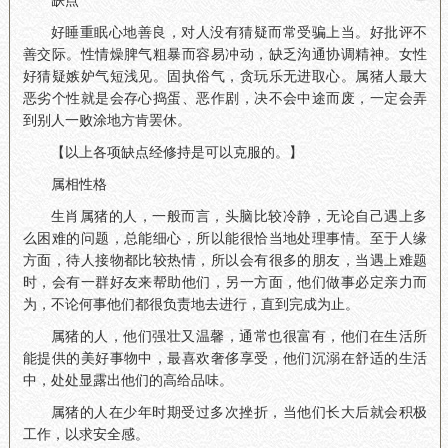
缺点
好睡重眠心地善良，对人没有猜疑而常受骗上当。好批评不
善交际。性情燥脾气粗暴而容易冲动，缺乏沟通协调精神。女性
好猜疑嫉妒气短浅见。固执俗气，贪玩乐无进取心。属猪人最大
恶劣个性就是会存心捣蛋、恶作剧，决不会中途而废，一定会弄
到别人一败涂地方肯罢休。
【以上各项缺点经修持是可以克服的。】
属相性格
生肖属猪的人，一般而言，头脑比较冷静，无论自己遇上多
么困难的问题，总能细心，所以能很恰当地处理事情。至于人缘
方面，待人接物都比较热情，所以会有很多的朋友，当遇上难题
时，会有一群好友来帮助他们，另一方面，他们做事必定亲力而
为，不论何事他们都很负责地去进行，直到完成为止。
属猪的人，他们强壮又温馨，通常也很富有，他们在生活所
能提供的美好事物中，最喜欢奢侈享受，他们沉溺在舒适的生活
中，处处显露出他们的高给品味。
属猪的人在少年时期受过多次挫折，当他们长大后就会积极
工作，以求安全感。