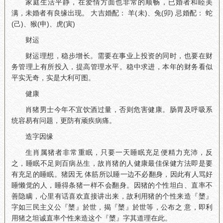
家庭生活平静，在爱情方面也非常的顺畅，已婚者和睦美
满，未婚者有良缘出现。 大吉婚配： 羊(未)、兔(卯) 忌婚配： 蛇
(己)、猴(申)、虎(寅)
财运
财运理想，稳步增长。需要在事业上投资的同时，也要在财
务管理上有所投入，提高管理水平。稳中求进，本年的财务看似
平实无奇，实是大利可图。
健康
肖猪男士今年不宜饮酒过量，否则危害健康。肠胃及呼吸系
统容易有问题，更防有顽疾病痛。
造字因缘
生肖属猪者非常重眠，只要一天睡眠充足便精力充沛，反
之，睡眠不足则百病丛生，故肖猪的人健康最佳保健方法即是要
有充足的睡眠。猪因无 体筋所以睡一边不必翻身，因此有人骂好
睡懒觉的人，睡得条猪一样不会翻身。因猪的个性坦白、直率不
善隐瞒，心里有话喜欢直接讲出来，故利用猪的个性来造『橥』
字如三民主义公『橥』於世，揭『橥』於世等，公布之 意，即利
用猪之坦诚直率个性来造这个『橥』字其道理在此。