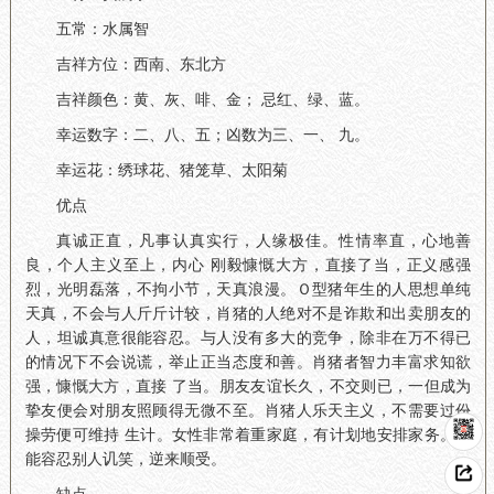
五常：水属智
吉祥方位：西南、东北方
吉祥颜色：黄、灰、啡、金； 忌红、绿、蓝。
幸运数字：二、八、五；凶数为三、一、 九。
幸运花：绣球花、猪笼草、太阳菊
优点
真诚正直，凡事认真实行，人缘极佳。性情率直，心地善
良，个人主义至上，内心 刚毅慷慨大方，直接了当，正义感强
烈，光明磊落，不拘小节，天真浪漫。Ｏ型猪年生的人思想单纯
天真，不会与人斤斤计较，肖猪的人绝对不是诈欺和出卖朋友的
人，坦诚真意很能容忍。与人没有多大的竞争，除非在万不得已
的情况下不会说谎，举止正当态度和善。肖猪者智力丰富求知欲
强，慷慨大方，直接 了当。朋友友谊长久，不交则已，一但成为
挚友便会对朋友照顾得无微不至。肖猪人乐天主义，不需要过份
操劳便可维持 生计。女性非常着重家庭，有计划地安排家务。最
能容忍别人讥笑，逆来顺受。