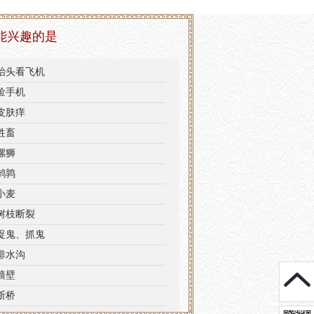
能兴趣的是
抬头看飞机
捡手机
皮肤痒
牲畜
螺狮
鹌鹑
小麦
树枝断裂
捉鬼、抓鬼
排水沟
墙壁
断桥