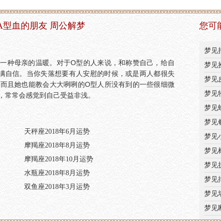
A型血的朋友 周公解梦
您可
梦见
一种母亲的温暖。对于O型的人来说，和称赞自己，给自
梦见
满自信。当你失落想要有人安慰的时候，或是两人都很失
梦见
而且她也能教会大大咧咧的O型人所没有到的一些很细微
梦见
，常常会感觉到自己受益非浅。
梦见
梦见
天秤座2018年6月运势
梦见
摩羯座2018年8月运势
梦见
摩羯座2018年10月运势
梦见
水瓶座2018年8月运势
梦见
双鱼座2018年3月运势
梦见
梦见