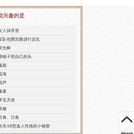
能兴趣的是
女人掉井里
军队包围宫殿进行反乱
荧光棒
用镜子照自己的头
鬼脸
花海
葫芦
蕃薯
梦见天使
装修
月食、日食
有关AB型血人性格的小秘密