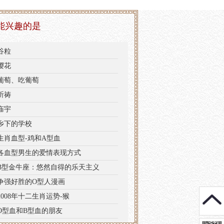
能兴趣的是
谷粒
樱花
葡萄、吃葡萄
祈祷
庙宇
乡下的学校
生肖血型-鸡和A型血
各血型男生的爱情表现方式
B型金牛座：悠然自得的乐天主义
争强好胜的O型人漫画
2008年十二生肖运势-猴
O型血和B型血的朋友