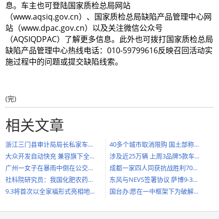
息。车主也可登陆国家质检总局网站
（www.aqsiq.gov.cn）、国家质检总局缺陷产品管理中心网
站（www.dpac.gov.cn）以及关注微信公众号
（AQSIQDPAC）了解更多信息。此外也可拨打国家质检总局
缺陷产品管理中心热线电话：010-59799616反映召回活动实
施过程中的问题或提交缺陷线索。
(完)
相关文章
浙江三门县审计局局长私家车撞电瓶车
40多个城市取消限购 国土部称其不能定
大众开发自动快充 兼容旗下全新电动车
涉及近25万辆 上周3品牌5款车全球召回
广州一女子在暴雨中倒在公交车站台 不
成都一家四人同获抗战胜利70周年纪念章
社科院研究员：我国化肥农药用量世界
东风与NEVS签署协议 萨博9-3电动车或国产
9.3将首次以全家福形式亮相地面防空反
国台办:愿在一中框架下为破解政治难题