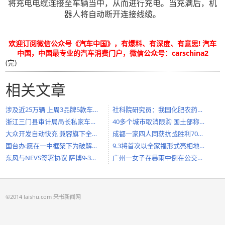
将充电电缆连接至车辆当中，从而进行充电。当充满后，机
器人将自动断开连接线缆。
欢迎订阅微信公众号《汽车中国》，有爆料、有深度、有意思! 汽车
中国，中国最专业的汽车消费门户，微信公众号：carschina2
(完)
相关文章
涉及近25万辆 上周3品牌5款车全球召回
社科院研究员：我国化肥农药用量世界
浙江三门县审计局局长私家车撞电瓶车
40多个城市取消限购 国土部称其不能定
大众开发自动快充 兼容旗下全新电动车
成都一家四人同获抗战胜利70周年纪念章
国台办:愿在一中框架下为破解政治难题
9.3将首次以全家福形式亮相地面防空反
东风与NEVS签署协议 萨博9-3电动车或国产
广州一女子在暴雨中倒在公交车站台 不
©2014 laishu.com 来书新闻网