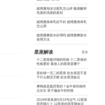
妮维雅泡沫洁面乳怎么样 氨基酸和
皂基的洗面奶差别
妮维雅身体乳好不好 妮维雅身体乳
怎么用
妮维雅爽肤水好用吗 妮维雅爽肤水
使用方法
星座解读
更多
十二星座最详细的性格 十二星座的
性格爱好 最迷人的星座是哪个
喜欢独一无二的星座 处女座是不是
干什么都没天赋 处女座优缺点
摩羯座是最厉害的？金牛座性格特
点女生 双子偏金牛的性格
2019年双鱼座9月23号运气 12星座
塔罗牌占卜 12星座的塔罗牌命运