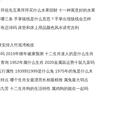
拜祖先五果拜拜买什么水果招财 十一种寓意好的水果
哪三条 手掌猿线是什么意思？手掌出现猿线会怎样
有忌讳吗 床垫和床上用品颜色风水讲究吉利
获安排入竹篙湾检疫
吗 2019年猪年健康预测 十二生肖迷人的是什么生肖
查询 1952年属什么生肖 2020金属鼠运势十鼠九富吗
五行属性 1939到1999是什么兔 1975年的兔是什么木
特点 哪个生肖女最漂亮长相最精致 属兔最大弱点
九苦 十二生肖狗的生活特性 属鸡狗的能在一起吗