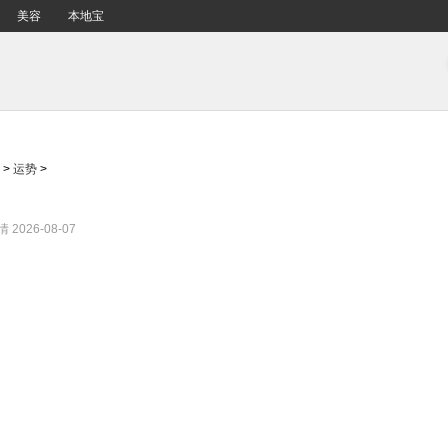
美容
本地宝
>
运势
>
情
2026-08-07