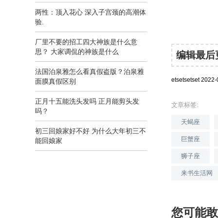
两性：顶入花心 深入子宫颈的高潮体
验.
厂里不要的招工四大神族是什么意
思？ 大家调侃的神族是什么
编辑最后更新
法国泊泉雅怎么看真假盗版？泊泉雅
etsetsetset
2022-
面膜真假区别
正月十五能洗头发吗 正月能剪头发
文章标签:
吗？
天蝎座
初三回娘家好不好 为什么大年初三不
巨蟹座
能回娘家
狮子座
来书生活网
您可能敢