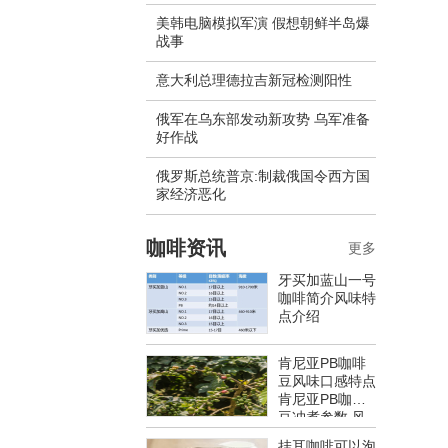
美韩电脑模拟军演 假想朝鲜半岛爆
战事
意大利总理德拉吉新冠检测阳性
俄军在乌东部发动新攻势 乌军准备
好作战
​俄罗斯总统普京:制裁俄国令西方国
家经济恶化
咖啡资讯
更多
牙买加蓝山一号
咖啡简介风味特
点介绍
肯尼亚PB咖啡
豆风味口感特点
肯尼亚PB咖啡
豆冲煮参数 风
味特点介绍
挂耳咖啡可以泡