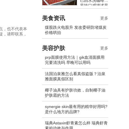
巴西水洗咖啡豆
风味口感描述风
味特点介绍
美食资讯
更多
煤股跌火电股升 发改委研防堵煤炭
点，也不代表本
价格哄抬
疑，请即联系，
美容护肤
更多
prp面膜使用方法｜gik血清面膜用
完要清洗吗 早晚可以用吗
法国泊泉雅怎么看真假盗版？泊泉
雅面膜真假区别
椰子油具有护肤功效，自制椰子油
护肤霜的方法
synergie skin最有用的精华好用吗?
是什么地方的品牌?
瑞典Astaxin虾青素怎么样 瑞典虾青
素的功效与作用