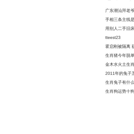
广东潮汕拜老爷
手相三条主线是
用别人二手旧床
tteest23
霍启刚被隔离 
生肖猪今年脱单
金木水火土生肖
2011年的兔子
生肖兔子有什么
生肖狗运势十狗