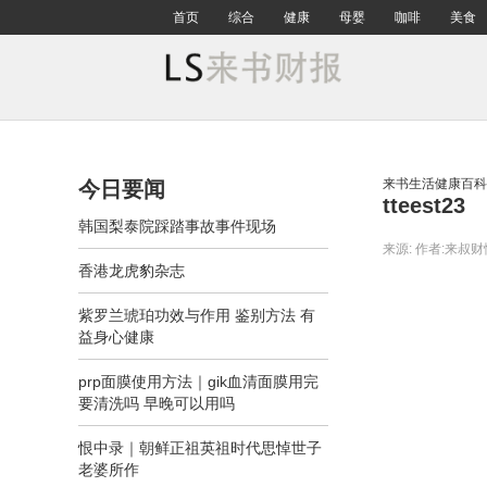
首页
综合
健康
母婴
咖啡
美食
来书生活健康百科
今日要闻
tteest23
韩国梨泰院踩踏事故事件现场
来源:
作者:来叔财
香港龙虎豹杂志
紫罗兰琥珀功效与作用 鉴别方法 有
益身心健康
prp面膜使用方法｜gik血清面膜用完
要清洗吗 早晚可以用吗
恨中录｜朝鲜正祖英祖时代思悼世子
老婆所作