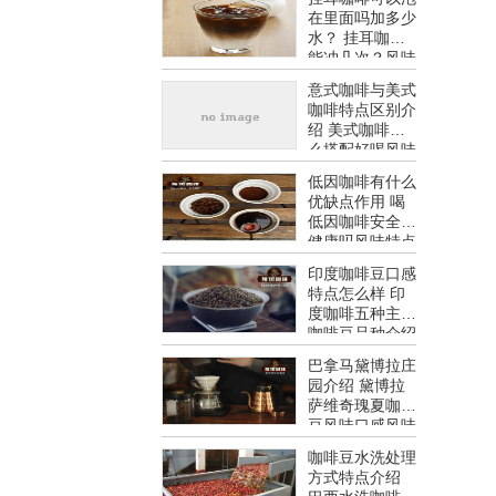
在里面吗加多少
水？ 挂耳咖啡
能冲几次？风味
特点介绍
意式咖啡与美式
咖啡特点区别介
绍 美式咖啡怎
么搭配好喝风味
特点介绍
低因咖啡有什么
优缺点作用 喝
低因咖啡安全吗
健康吗风味特点
介绍
印度咖啡豆口感
特点怎么样 印
度咖啡五种主要
咖啡豆品种介绍
风味特点介绍
巴拿马黛博拉庄
园介绍 黛博拉
萨维奇瑰夏咖啡
豆风味口感风味
特点介绍
咖啡豆水洗处理
方式特点介绍