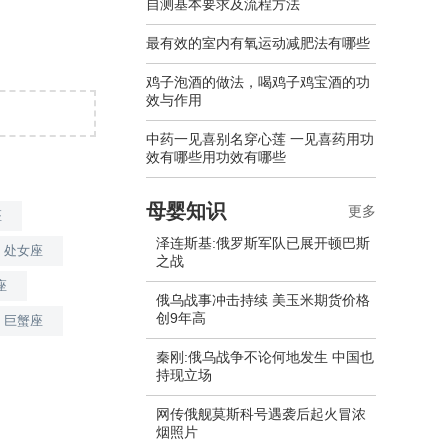
自测基本要求及流程方法
最有效的室内有氧运动减肥法有哪些
鸡子泡酒的做法，喝鸡子鸡宝酒的功
效与作用
中药一见喜别名穿心莲 一见喜药用功
效有哪些用功效有哪些
母婴知识
更多
座
泽连斯基:俄罗斯军队已展开顿巴斯
处女座
之战
座
俄乌战事冲击持续 美玉米期货价格
创9年高
巨蟹座
秦刚:俄乌战争不论何地发生 中国也
持现立场
网传俄舰莫斯科号遇袭后起火冒浓
烟照片