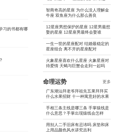
智商奇高的星座 为什么没人理解金
牛座 双鱼座为什么那么善良
12星座男想保护的星座 12星男最想
学习的书都有哪
娶的星座 12星座男最终会娶谁
一生一世的星座配对 结婚最稳定的
星座组合 离不开的星座配对
？
火象星座喜欢什么星座 火象星座对
待爱情 天蝎与巨蟹会走到一起吗
命理运势
更多
广东潮汕拜老爷拜祖先五果拜拜买
什么水果招财 十一种寓意好的水果
手相三条主线是哪三条 手掌猿线是
什么意思？手掌出现猿线会怎样
用别人二手旧床有忌讳吗 床垫和床
上用品颜色风水讲究吉利