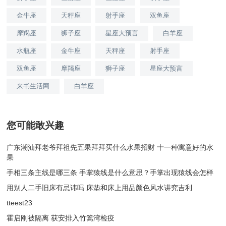
金牛座
天秤座
射手座
双鱼座
摩羯座
狮子座
星座大预言
白羊座
水瓶座
金牛座
天秤座
射手座
双鱼座
摩羯座
狮子座
星座大预言
来书生活网
白羊座
您可能敢兴趣
广东潮汕拜老爷拜祖先五果拜拜买什么水果招财 十一种寓意好的水
果
手相三条主线是哪三条 手掌猿线是什么意思？手掌出现猿线会怎样
用别人二手旧床有忌讳吗 床垫和床上用品颜色风水讲究吉利
tteest23
霍启刚被隔离 获安排入竹篙湾检疫