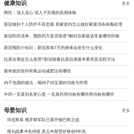
健康知识
更多
两性：顶入花心 深入子宫颈的高潮体验.
新冠做好个人防护不容忽视 居家室内怎么做好家庭消杀病毒处理
新冠吃药清单、预防药方是否靠谱?解封后家庭该常备哪些药物
新冠预防小知识：新冠发病7天内身体会发生什么变化
抗原自测盒怎么使用?新冠病毒抗原自测基本要求及流程方法
最有效的室内有氧运动减肥法有哪些
鸡子泡酒的做法，喝鸡子鸡宝酒的功效与作用
中药一见喜别名穿心莲 一见喜药用功效有哪些用功效有哪些
母婴知识
更多
泽连斯基:俄罗斯军队已展开顿巴斯之战
俄乌战事冲击持续 美玉米期货价格创9年高