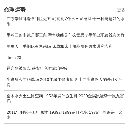
命理运势
更多
广东潮汕拜老爷拜祖先五果拜拜买什么水果招财 十一种寓意好的水
果
手相三条主线是哪三条 手掌猿线是什么意思？手掌出现猿线会怎样
用别人二手旧床有忌讳吗 床垫和床上用品颜色风水讲究吉利
tteest23
霍启刚被隔离 获安排入竹篙湾检疫
生肖猪今年脱单吗 2019年猪年健康预测 十二生肖迷人的是什么生
肖
金木水火土生肖查询 1952年属什么生肖 2020金属鼠运势十鼠九富
吗
2011年的兔子五行属性 1939到1999是什么兔 1975年的兔是什么
木