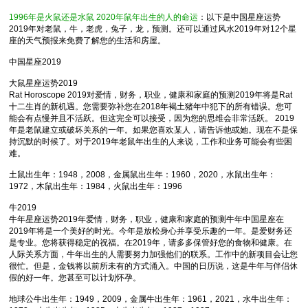
1996年是火鼠还是水鼠 2020年鼠年出生的人的命运
：以下是中国星座运势
2019年对老鼠，牛，老虎，兔子，龙，预测。还可以通过风水2019年对12个星
座的天气预报来免费了解您的生活和房屋。
中国星座2019
大鼠星座运势2019
Rat Horoscope 2019对爱情，财务，职业，健康和家庭的预测2019年将是Rat
十二生肖的新机遇。您需要弥补您在2018年褐土猪年中犯下的所有错误。您可
能会有点慢并且不活跃。但这完全可以接受，因为您的思维会非常活跃。 2019
年是老鼠建立或破坏关系的一年。如果您喜欢某人，请告诉他或她。现在不是保
持沉默的时候了。对于2019年老鼠年出生的人来说，工作和业务可能会有些困
难。
土鼠出生年：1948，2008，金属鼠出生年：1960，2020，水鼠出生年：
1972，木鼠出生年：1984，火鼠出生年：1996
牛2019
牛年星座运势2019年爱情，财务，职业，健康和家庭的预测牛年中国星座在
2019年将是一个美好的时光。今年是放松身心并享受乐趣的一年。是爱财务还
是专业。您将获得稳定的祝福。在2019年，请多多保管好您的食物和健康。在
人际关系方面，牛年出生的人需要努力加强他们的联系。工作中的新项目会让您
很忙。但是，金钱将以前所未有的方式涌入。中国的日历说，这是牛年与伴侣休
假的好一年。您甚至可以计划怀孕。
地球公牛出生年：1949，2009，金属牛出生年：1961，2021，水牛出生年：