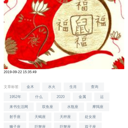
2019-09-22 15:35:49
文章标签:
金木
水火
生肖
查询
1952年
什么
2020
金属
运
来书生活网
双鱼座
水瓶座
摩羯座
射手座
天蝎座
天秤座
处女座
狮子座
巨蟹座
巨蟹座
双子座