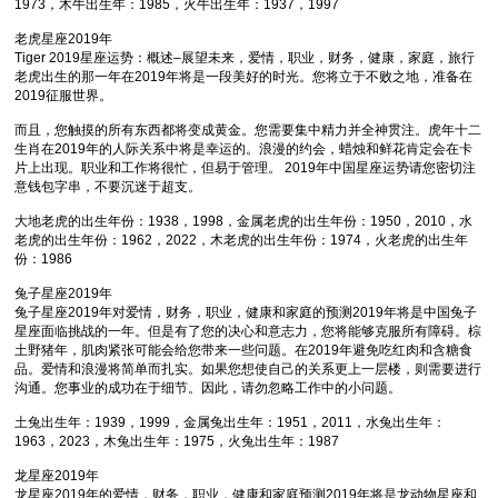
1973，木牛出生年：1985，火牛出生年：1937，1997
老虎星座2019年
Tiger 2019星座运势：概述–展望未来，爱情，职业，财务，健康，家庭，旅行
老虎出生的那一年在2019年将是一段美好的时光。您将立于不败之地，准备在
2019征服世界。
而且，您触摸的所有东西都将变成黄金。您需要集中精力并全神贯注。虎年十二
生肖在2019年的人际关系中将是幸运的。浪漫的约会，蜡烛和鲜花肯定会在卡
片上出现。职业和工作将很忙，但易于管理。 2019年中国星座运势请您密切注
意钱包字串，不要沉迷于超支。
大地老虎的出生年份：1938，1998，金属老虎的出生年份：1950，2010，水
老虎的出生年份：1962，2022，木老虎的出生年份：1974，火老虎的出生年
份：1986
兔子星座2019年
兔子星座2019年对爱情，财务，职业，健康和家庭的预测2019年将是中国兔子
星座面临挑战的一年。但是有了您的决心和意志力，您将能够克服所有障碍。棕
土野猪年，肌肉紧张可能会给您带来一些问题。在2019年避免吃红肉和含糖食
品。爱情和浪漫将简单而扎实。如果您想使自己的关系更上一层楼，则需要进行
沟通。您事业的成功在于细节。因此，请勿忽略工作中的小问题。
土兔出生年：1939，1999，金属兔出生年：1951，2011，水兔出生年：
1963，2023，木兔出生年：1975，火兔出生年：1987
龙星座2019年
龙星座2019年的爱情，财务，职业，健康和家庭预测2019年将是龙动物星座和