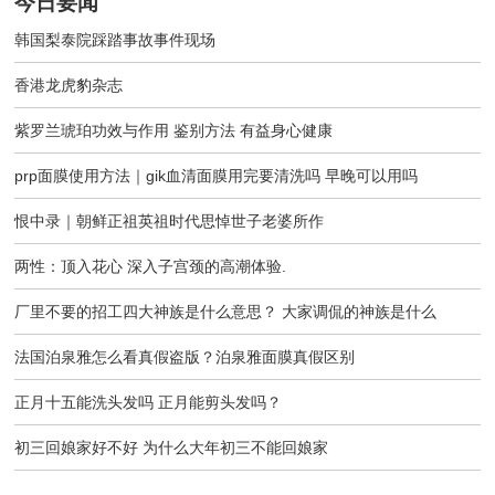
今日要闻
韩国梨泰院踩踏事故事件现场
香港龙虎豹杂志
紫罗兰琥珀功效与作用 鉴别方法 有益身心健康
prp面膜使用方法｜gik血清面膜用完要清洗吗 早晚可以用吗
恨中录｜朝鲜正祖英祖时代思悼世子老婆所作
两性：顶入花心 深入子宫颈的高潮体验.
厂里不要的招工四大神族是什么意思？ 大家调侃的神族是什么
法国泊泉雅怎么看真假盗版？泊泉雅面膜真假区别
正月十五能洗头发吗 正月能剪头发吗？
初三回娘家好不好 为什么大年初三不能回娘家