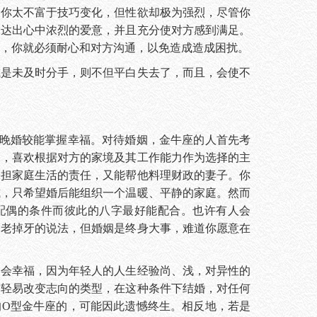
，你太不富于技巧变化，但性欲却极为强烈，尽管你
表达出心中浓烈的爱意，并且充分使对方感到满足。
，你就必须耐心和对方沟通，以免造成造成困扰。
或是未及时分手，则不但平白失去了，而且，会使不
婚较能掌握幸福。对待婚姻，金牛座的人首先考
利，喜欢根据对方的家境及其工作能力作为选择的主
承担家庭生活的责任，又能帮他料理财政的妻子。你
式，只希望婚后能组织一个温暖、平静的家庭。然而
配偶的条件而彼此的八字最好能配合。也许有人会
套老掉牙的说法，但婚姻是终身大事，难道你愿意在
幸福，因为年轻人的人生经验尚、浅，对异性的
不轻易改变志向的类型，在这种条件下结婚，对任何
的O型金牛座的，可能因此遗憾终生。相反地，若是