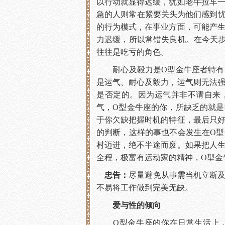
以行动就显得迟缓，犹如老牛拉车
急的人则常在紧要关头为他们感到忧
的行为模式，在事业方面，可能产
力迟缓，所以常错失良机。在今天
往往是吃亏的角色。
耐心及毅力是O型金牛座者特有的
是运气、耐心及毅力，运气则无法
是否定的。因为运气并非不请自来
气，O型金牛座的你，所缺乏的就
于你欠缺把握时机的特征，最后只
的判断，这样的事也不会发生在O
村迈进，绝不半途而废。如果把人
全程，极富有运动家的精神，O型
忠告：
尽量避免从事需当机立断
不易将工作做到完美无缺。
爱与性的倾向
O型金牛座的你在日常生活上，