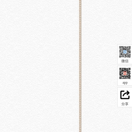
微信
app
分享