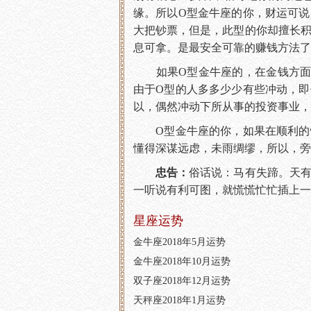
缘。所以O型金牛座的你，财运可
大把钞票，但是，此型的你却擅长
息可拿。是最安全可靠的赚钱方法了
如果O型金牛座的，在金钱方面有
由于O型的人多多少少有些冲动，
以，偶然冲动下所从事的投资事业，
O型金牛座的你，如果在顺利的情
懂得深谋远虑，未雨绸缪，所以，旁
忠告：
俗话说：马有失蹄。天
一听说有利可图，就慌慌忙忙插上一
星座运势
金牛座2018年5月运势
金牛座2018年10月运势
双子座2018年12月运势
天秤座2018年1月运势