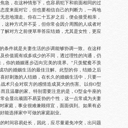
自焦急，在这种情形下，也容易犯下和前面相同的过
的态度来面对它，但也要相信自己的判断力，一再地
声无息地溜走。你在二十五岁之后，便会接受相亲，
实，这种方式并不妥，但你常会因介周围的人或者对
未了解对方之前便草率答应结婚，尤其是女性，更应
条件就是夫妻生活的步调能够协调一致。在这样
法及价值观有或多或少的不同，透过理性的沟通，仍
来，你的婚姻逐步迈向完美的境界。"只羡鸳鸯不羡
是成功的婚姻生活的最佳注解。此型的你，结婚之后
又喜好刺激的人结婚，在长久的婚姻生活中，只要一
延战术只会对双方的感情造成莫大的伤害。以你O型
乐而且温馨的家。特别需要注意的是，O型金牛座的
中常会显出顽固不易妥协的个性，这一点常成为夫妻
，对家庭，事业很难兼顾得宜，面面俱到。如果有必
好能选择家中可做的家庭副业。
立的时间容易处长，因此，应尽量避免冲突，出问题