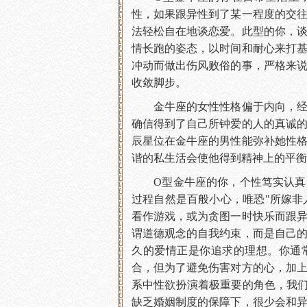
性，如果跟异性到了某一程度的交
法轻松自在地谈恋爱。此型的你，
情长跑的姿态，以时间和耐心来打
冲动而做出伤风败俗的事，严格来
收敛脚步。
金牛座的女性性格偏于内向，经济
确信得到了自己所钟爱的人的真诚
辰星位在金牛座的男性能弥补她性
谐的私生活会使他得到精神上的平衡
O型金牛座的你，个性笃实认真，
过程自然是百般小心，唯恐"所嫁非
看作游戏，或为贪图一时快乐而跟
谓道德观念的自我约束，而是自己
久的爱情正是你追求的理想。你通
合，但为了避免伤害对方的心，加
系中性欲扮演着极重要的角色，我
缺乏婚姻制度的保障下，很少会和