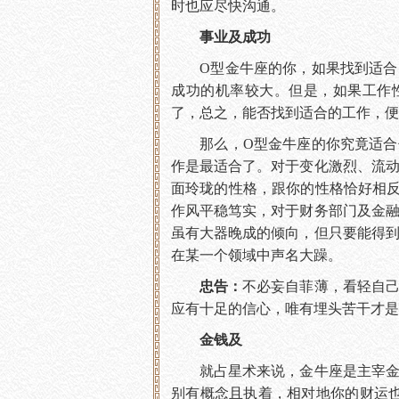
时也应尽快沟通。
事业及成功
O型金牛座的你，如果找到适合自
成功的机率较大。但是，如果工作
了，总之，能否找到适合的工作，便
那么，O型金牛座的你究竟适合什
作是最适合了。对于变化激烈、流
面玲珑的性格，跟你的性格恰好相
作风平稳笃实，对于财务部门及金
虽有大器晚成的倾向，但只要能得
在某一个领域中声名大躁。
忠告：
不必妄自菲薄，看轻自
应有十足的信心，唯有埋头苦干才是
金钱及
就占星术来说，金牛座是主宰金钱
别有概念且执着，相对地你的财运