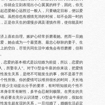
往，你就会立刻表现出小心翼翼的样子，因此，你无
谈起恋爱耐心远胜过一般人，只要确定目标，便以爱
基础。虽然你也有感情充沛的时候，却不会因一时的
说，正是你天生的缓慢步调及谨慎作用，使你能及时
上喜欢自理。嫉妒心经常折磨着她。然而一旦她
的爱，她会成为一个最贤惠、最忠心耿耿的妻子。生
格上的空白，尽管共同生活中难免会有些磨擦，但和
。
恋爱的基本模式是以结婚为前提，所以，恋爱的
人，所娶非人"。对于O型金牛座的你来说，把爱情
异性发生关系，是绝不可能发生的事，倒不是基于所
的个性所致。你的爱情可以维持很长的时间，天长地
常很少主动提出分手的要求，有时明知彼此个性不
上本身非常有耐性，多半会忍耐到极限。在男女的关
们有必要去充分认识清楚，O型金牛座的你，假如在
异性发生超友谊的关系，一旦结婚了，婚姻生活必定