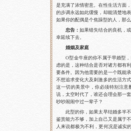
是充满了浓情密意。在性生活方面
的步调永远如此缓慢，却能清楚地
如果你的配偶是个焦躁型的人，那么
忠告：
如果错失结合的良机，
幸延续下去。
婚姻及家庭
O型金牛座的你不属于早婚型，晚
虑的是，这种结合是否对诸方都有
要条件。因为他需要的是一个既能
不想追求变化大及刺激多的生活方
这一切的美景中，你必须特别注意
说，太空时代了，谁还会理会那一
吵吵闹闹中过一辈子？
此型的你，如果太早结婚多半不会
鉴赏能力不够，加上自己又是属于
人来说都极为不利，更何况是诚实