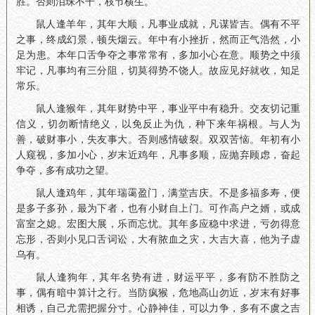
胜。否则泪珠不干，枝节横生。
鼠人逢羊年，其年大顺，凡事业成就，凡谋皆吉。偶有不平
之事，终成幻景，顿失烟云。年中有小挫折，然而正气浩然，小
足为患。本年口舌争夺之事常常有，多加小心在意。顺势之中须
牢记，凡事均有三分阻，切莫得势不饶人。故应见好就收，知足
常乐。
鼠人逢猴年，其年财势中平，事业平中有稳升。交友切记重
信义，切勿断情绝义，以免反止为仇，种下来年祸根。与人为
善，破财事小，失友事大。否则感情破裂。双双苦恼。年初有小
人窥视，多加小心，岁末近鸡年，凡事多顺，应抛弃顾虑，奋起
争夺，多有成功之望。
鼠人逢鸡年，其年瑞霭盈门，满堂吉庆。不是多福多寿，便
是多子多孙，最为下者，也有小财自上门。可作高户之婿，或成
富室之媳。宏图大展，乐而忘忧。其年多应稳中求进，亏勿得意
忘形，否则小见口舌词讼，大有脓血之灾，大吉大喜，他为子虚
乌有。
鼠人逢狗年，其年名势有进，财运平平，多有防不胜防之
事，偶有暗中算计之行。当防疯猴，危地高山勿近，岁末有好事
相诱，自己尤需把握分寸。心静神佳，可以力争，多有不虞之吉