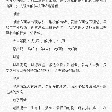
有升职的机会。打工族也将加薪。需要注意的是不能这山高看那
山高，失去现有的佳机而转错运程。
感情
感情方面会出现放纵、消极的情绪，爱情方面也不理想。虽
然与异性投缘，但容易惹上桃色新闻，也容易欲火焚身而做出有
辱名声的行为，切收敛。
大吉婚配： 龙(辰)、猴(申)、牛(丑)
忌婚配： 马(午)、羊(未)、鸡(酉) 、兔(卯)
财运
财星高照，财源茂盛。很适合投资和创业。若与人合资，只
要选对项目并保持自己的权利，会有很好的回报。
健康
健康情况大有改进， 久病多能痊愈。 应小心饮食及留意肝脏
之类的疾病。
造字因缘
老鼠是十二生肖中，繁殖力最强的动物，所以排在第一，在