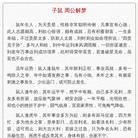
子鼠 周公解梦
鼠年生人，为天贵星，性格非常聪明伶俐，凡事宜有心德，
此人志愿颇高，利欲心很强，颇有成就，且有积蓄财富，一生多
幸福，不过贵星太多，防欺人太甚，到时则会如命理所说："四贵
克子孙"，多与人和睦，到中年运到来风调雨顺，一切所谋遂意，
到老年万事达到成功境界，此时得荣华富贵，若逢破星克命，虽
富也不会吉也。
流年运势：鼠人逢鼠年，其年财利正旺，事业高就，多有一
鸣惊人之举。年中如遇丧葬之事，当有小病。本年之末，有极富
刺激之事发生。少出远门，或可防止发生。
鼠人逢牛的，其年运平平，然平中有顺。自己多不见利，亲
友多有所获，故应敛气聚神，稍安勿躁，一年平顺，光明欣然，
却也小的挫折于岁中，阴气临身，宜居家养性，可免晦气降临。
鼠人逢虎年，其年事业多方兴起，则多有跃马征途，四方奔
忙，多为他乡之客，形单影只，志在利名。如看淡名利，少有所
获，适可而止，则大吉大利；若操之过急，只为争名头利，恐有
乐极生悲。画虎不成反类其犬，身体有损，合家不宁。