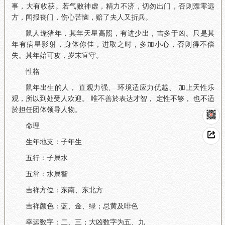
事，大有收获。若气败神虚，精力不济，切勿出门，否则漂零远
方，闻报丧门，伤心苦恼，赔了夫人又折兵。
鼠人逢猪年，其年天星高照，有进少出，吉多于凶。只是其
年有病星影射，身体你佳，进取之时，多加小心，否则得不偿
失。其年始可攻，岁末宜守。
性格
鼠年出生的人， 直观力强、 环境适应力优越、 加上天性乐
观，所以到处受人欢迎。 唯不善於表达才智， 定性不够， 也不适
於担任团体领导人物。
命理
生年地支：子年生
五行：子属水
五常：水属智
吉祥方位：东南、东北方
吉祥颜色：蓝、金、绿；忌黄及啡色
幸运数字：二、三；大凶数字为五、九