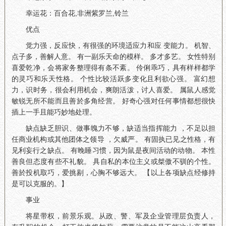
幸运花：百合花,非洲紫罗兰,铃兰
优点
觉力强，反应快，有很强的环境适应力和应 变能力。 机智、
点子多，善解人意。 有一副乐天命的模样。 多才多艺。 女性特别
喜爱乾净，会将家务整理得有条不紊。 伶俐乖巧，具有样样都学
的灵巧和乐天性格。 个性比较活跃多变化且利欲心强。 富幻想
力，识时务，很会利用机会，爽朗活泼，讨人喜爱。 属鼠人感觉
敏锐无所不能而且善於多角经营。 好奇心强对任何事情都想很快
插上一手且能巧妙地处理。
缺点缺乏胆识、做事魄力不够，缺适当指挥能力 ，不足以担
任商业机构或其他团体之领导 ，欠威严。 有固执已见之性格，有
见利妄行之缺点。 有晚睡习惯，因为鼠是夜间活动的动物。 本性
善良但态度有些不礼貌。 具自私的本位主义或桀傲不驯的个性。
善於投机取巧，爱挑剔，心胸不够远大。 【以上各项缺点经修持
是可以克服的。】
事业
将星带权，前景乐观。从政、警、军及企业管理层负责人，