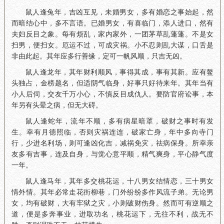
鼠人逢兔年，吉凶互见，未婚男女，多有婚恋之事始起，然
而暗结心中，多不言语。已婚男女，有喜临门，添人进口，然有
夫妇反目之象。每有烦乱，家内家外，一团茅草乱蓬蓬。不是女
扫男，便扫女。厄运不过，可成灾祸。小不忍则乱大谋，口舌是
非由此起。其年应多行善缘，定可一帆风顺，只吉无凶。
鼠人逢龙年，其年财利顺风，事得其成，事有其新。应有鳌
头独占，金榜题名，但适阴气临身，好事只好待来年。其年当有
小人后伺，交友千万小心，不慎反目成仇人。要防官府讼事，本
年另有头晕之病，但无大碍。
鼠人逢蛇年，流年不顺，多有病星暗罩，破财之事时有发
生。幸有月德照临，否则灾祸连连，破家亡身，年中多向寺门
行，少进名利场，则可逢凶化吉，减祸免灾，祛病保身。所幸亲
友多有吉事，连及自身，与觉心意平顺，精气爽身，平心静气度
一年。
鼠人逢马年，其年多交桃花运，十八男女结情恋，三十男女
情外情。其年必常走花街柳巷，门外纷纷多作风流子弟。无论男
女，均有破财，大有牢狱之灾，小则破财伤身。然而可有逆顺之
道，便是多奔事业，进取功名，桃花运下，无往不利，战无不