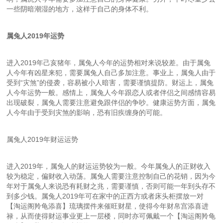
一些阴暗潮湿的地方，这样于自己的身体不利。
属兔人2019年运势
进入2019年己亥猪年，属兔人今年的运势相对来说较差。由于属兔
人今年有凶星来犯，需要属兔人自己多加注意。事业上，属兔人由于
受到“灾煞”的侵袭，容易被小人暗害，需要谨慎提防。财运上，属兔
人今年运势一般。感情上，属兔人今年跟恋人或者伴侣之间感情容易
出现破裂，属兔人需要注意避免跟伴侣的争吵。健康运势方面，属兔
人今年由于受到灾煞的影响，恐有旧疾缠身的可能。
属兔人2019年财运运势
进入2019年，属兔人的财运运势较为一般。今年属兔人的正财收入
较为稳定，偏财收入动荡。属兔人需要注意控制自己的花销，因为今
年对于属兔人来说恐有耗财之兆，需要谨慎，否则可能一年到头存不
到多少钱。属兔人2019年可在家中的正西方或者床头柜摆放一对
【淘运阁羚龟添喜】琉璃摆件来催旺财星，使得今年财帛宫添喜进
禄，从而使得财运事业更上一层楼，同时亦可佩戴一个【淘运阁羚龟