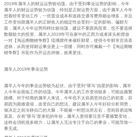
2019年属羊人的财运运势较动荡。由于受到事业运势的影响，今年
属羊人的财运运势较为动荡，特别是正财运势方面，由于属羊人今年
想着经常变动工作，一些置业成本和道路交通等费用都会增多，并且
工作变动期属羊人的正财收入的稳定性会受到一定的影响。偏财方
面，属羊人今年运势同样比较动荡，建议不要跟风投资，也不要选择
数额较大的投资。属羊人2019年可在家中的正西方或者床头柜摆放
一对【淘运阁蟾鲤争辉】琉璃摆件来催旺财星，使得今年财帛宫添喜
进禄，从而使得财运事业更上一层楼，同时亦可佩戴一个【淘运阁蟾
鲤争辉】吊坠作为开运吉祥物，效果更佳。
属羊人2019年事业运势
属羊人今年的事业运势较为起伏。由于受到“驿马”凶星的影响，属羊
人今年会面临工作的动荡。今年属羊人的工作变动较多，可能会频繁
跳槽。对于经商的属羊人来说，今年也不太容易坚持自己的初衷，容
易因为困难退缩，改变自己的想法。建议属羊人今年好好分析局势，
做决定之前冷静自己的大脑，不能被一时想法所左右，否则容易追悔
莫及。在有“驿马”星来犯的年份，属羊人更得要注意不要频繁变动，
这样会消耗很多精力，让属羊人无法专注于自己的事业，可能导致一
事无成。