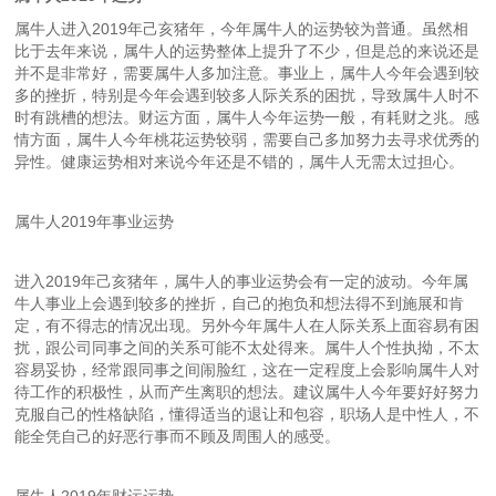
属牛人进入2019年己亥猪年，今年属牛人的运势较为普通。虽然相
比于去年来说，属牛人的运势整体上提升了不少，但是总的来说还是
并不是非常好，需要属牛人多加注意。事业上，属牛人今年会遇到较
多的挫折，特别是今年会遇到较多人际关系的困扰，导致属牛人时不
时有跳槽的想法。财运方面，属牛人今年运势一般，有耗财之兆。感
情方面，属牛人今年桃花运势较弱，需要自己多加努力去寻求优秀的
异性。健康运势相对来说今年还是不错的，属牛人无需太过担心。
属牛人2019年事业运势
进入2019年己亥猪年，属牛人的事业运势会有一定的波动。今年属
牛人事业上会遇到较多的挫折，自己的抱负和想法得不到施展和肯
定，有不得志的情况出现。另外今年属牛人在人际关系上面容易有困
扰，跟公司同事之间的关系可能不太处得来。属牛人个性执拗，不太
容易妥协，经常跟同事之间闹脸红，这在一定程度上会影响属牛人对
待工作的积极性，从而产生离职的想法。建议属牛人今年要好好努力
克服自己的性格缺陷，懂得适当的退让和包容，职场人是中性人，不
能全凭自己的好恶行事而不顾及周围人的感受。