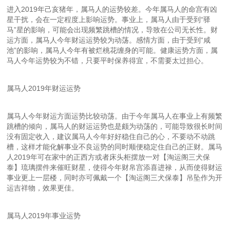
进入2019年己亥猪年，属马人的运势较差。今年属马人的命宫有凶
星干扰，会在一定程度上影响运势。事业上，属马人由于受到“驿
马”星的影响，可能会出现频繁跳槽的情况，导致在公司无长性。财
运方面，属马人今年财运运势较为动荡。感情方面，由于受到“咸
池”的影响，属马人今年有被烂桃花缠身的可能。健康运势方面，属
马人今年运势较为不错，只要平时保养得宜，不需要太过担心。
属马人2019年财运运势
属马人今年财运方面运势比较动荡。由于今年属马人在事业上有频繁
跳槽的倾向，属马人的财运运势也是颇为动荡的，可能导致很长时间
没有固定收入，建议属马人今年好好稳住自己的心，不要动不动跳
槽，这样才能化解事业不良运势的同时顺便稳定住自己的正财。属马
人2019年可在家中的正西方或者床头柜摆放一对【淘运阁三犬保
泰】琉璃摆件来催旺财星，使得今年财帛宫添喜进禄，从而使得财运
事业更上一层楼，同时亦可佩戴一个【淘运阁三犬保泰】吊坠作为开
运吉祥物，效果更佳。
属马人2019年事业运势