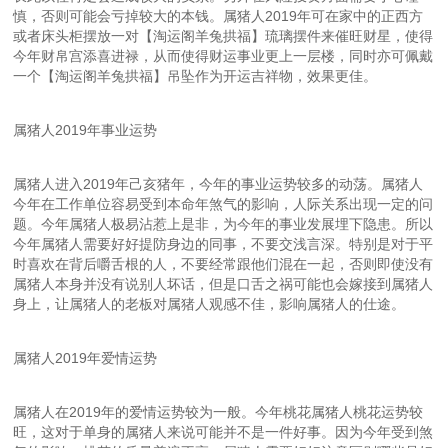
慎，否则可能会亏掉较大的本钱。属猪人2019年可在家中的正西方
或者床头柜摆放一对【淘运阁羊兔拱福】琉璃摆件来催旺财星，使得
今年财帛宫添喜进禄，从而使得财运事业更上一层楼，同时亦可佩戴
一个【淘运阁羊兔拱福】吊坠作为开运吉祥物，效果更佳。
属猪人2019年事业运势
属猪人进入2019年己亥猪年，今年的事业运势较多的动荡。属猪人
今年在工作单位容易受到本命年煞气的影响，人际关系出现一定的问
题。今年属猪人极易沾惹上是非，为今年的事业发展埋下隐患。所以
今年属猪人需要好好提防身边的同事，不要交浅言深。特别是对于平
时喜欢在背后嚼舌根的人，不要经常跟他们混在一起，否则即使没有
属猪人本身并没有说别人坏话，但是口舌之祸可能也会嫁接到属猪人
身上，让属猪人的老板对属猪人观感不佳，影响属猪人的仕途。
属猪人2019年爱情运势
属猪人在2019年的爱情运势较为一般。今年桃花属猪人桃花运势较
旺，这对于单身的属猪人来说可能并不是一件好事。因为今年受到煞