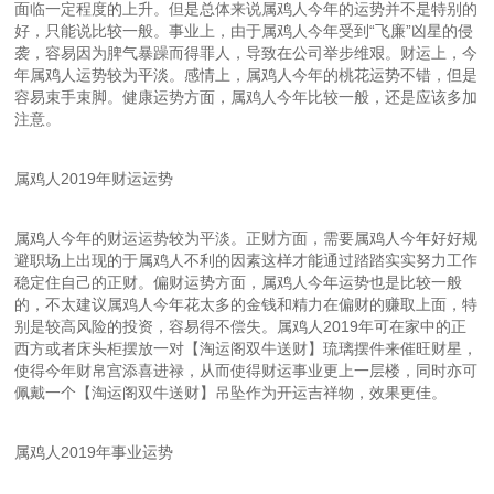
面临一定程度的上升。但是总体来说属鸡人今年的运势并不是特别的
好，只能说比较一般。事业上，由于属鸡人今年受到“飞廉”凶星的侵
袭，容易因为脾气暴躁而得罪人，导致在公司举步维艰。财运上，今
年属鸡人运势较为平淡。感情上，属鸡人今年的桃花运势不错，但是
容易束手束脚。健康运势方面，属鸡人今年比较一般，还是应该多加
注意。
属鸡人2019年财运运势
属鸡人今年的财运运势较为平淡。正财方面，需要属鸡人今年好好规
避职场上出现的于属鸡人不利的因素这样才能通过踏踏实实努力工作
稳定住自己的正财。偏财运势方面，属鸡人今年运势也是比较一般
的，不太建议属鸡人今年花太多的金钱和精力在偏财的赚取上面，特
别是较高风险的投资，容易得不偿失。属鸡人2019年可在家中的正
西方或者床头柜摆放一对【淘运阁双牛送财】琉璃摆件来催旺财星，
使得今年财帛宫添喜进禄，从而使得财运事业更上一层楼，同时亦可
佩戴一个【淘运阁双牛送财】吊坠作为开运吉祥物，效果更佳。
属鸡人2019年事业运势