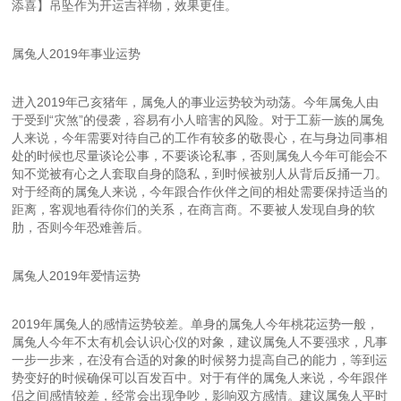
添喜】吊坠作为开运吉祥物，效果更佳。
属兔人2019年事业运势
进入2019年己亥猪年，属兔人的事业运势较为动荡。今年属兔人由
于受到“灾煞”的侵袭，容易有小人暗害的风险。对于工薪一族的属兔
人来说，今年需要对待自己的工作有较多的敬畏心，在与身边同事相
处的时候也尽量谈论公事，不要谈论私事，否则属兔人今年可能会不
知不觉被有心之人套取自身的隐私，到时候被别人从背后反捅一刀。
对于经商的属兔人来说，今年跟合作伙伴之间的相处需要保持适当的
距离，客观地看待你们的关系，在商言商。不要被人发现自身的软
肋，否则今年恐难善后。
属兔人2019年爱情运势
2019年属兔人的感情运势较差。单身的属兔人今年桃花运势一般，
属兔人今年不太有机会认识心仪的对象，建议属兔人不要强求，凡事
一步一步来，在没有合适的对象的时候努力提高自己的能力，等到运
势变好的时候确保可以百发百中。对于有伴的属兔人来说，今年跟伴
侣之间感情较差，经常会出现争吵，影响双方感情。建议属兔人平时