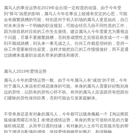
属马人的事业运势在2019年会出现一定程度的动荡。由于今年受
到“驿马”凶星的影响，属马人今年在事业上较难有安定的心思，可能
会有频繁跳槽的可能，特别是对于初入职场的属马人更是如此，自己
对未来没有一个明确的职业规划，可能会经历几份不同性质的工作，
因为很容易对目前的工作失去激情。建议属马人今年需要尤为重视这
个问题，尽量不要频繁跳槽，否则形成惯性之后很容易变成一个一遇
到不顺就跳槽，到头来一事无成之人。任何工作都是琐碎的，坚持一
份工作需要耐得住寂寞，这样才能把自己的工作慢慢做好，而不是通
过跳槽来逃避职业成长带来的磨练和痛苦。
属马人2019年爱情运势
属马人今年的爱情运势一般。由于今年属马人有“咸池”的干扰，今年
对于属马人来说有烂桃花缠身的可能。单身的属马人需要好好甄别身
边的异性，以防有的异性心怀不轨。有伴的属马人应该跟所有想跟你
们暧昧的异性保持距离，否则可能会引发家庭解体。
不管单身还是有对象的属马人，今年都可以随身佩戴一个【淘运阁双
狐催缘黑曜石吊坠】来增进感情运势，单身的男女可借助吊坠的力量
催旺桃花星，从而早日遇到佳缘；有对象的人士亦可在双狐吊坠的帮
助下增进与配偶的感情，使得爱情婚姻坚如磐石，和谐顺畅。