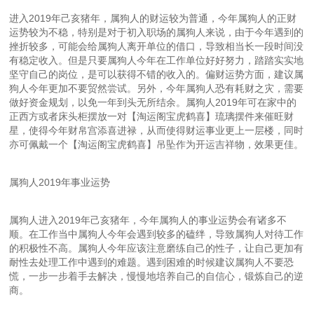
进入2019年己亥猪年，属狗人的财运较为普通，今年属狗人的正财
运势较为不稳，特别是对于初入职场的属狗人来说，由于今年遇到的
挫折较多，可能会给属狗人离开单位的借口，导致相当长一段时间没
有稳定收入。但是只要属狗人今年在工作单位好好努力，踏踏实实地
坚守自己的岗位，是可以获得不错的收入的。偏财运势方面，建议属
狗人今年更加不要贸然尝试。另外，今年属狗人恐有耗财之灾，需要
做好资金规划，以免一年到头无所结余。属狗人2019年可在家中的
正西方或者床头柜摆放一对【淘运阁宝虎鹤喜】琉璃摆件来催旺财
星，使得今年财帛宫添喜进禄，从而使得财运事业更上一层楼，同时
亦可佩戴一个【淘运阁宝虎鹤喜】吊坠作为开运吉祥物，效果更佳。
属狗人2019年事业运势
属狗人进入2019年己亥猪年，今年属狗人的事业运势会有诸多不
顺。在工作当中属狗人今年会遇到较多的磕绊，导致属狗人对待工作
的积极性不高。属狗人今年应该注意磨练自己的性子，让自己更加有
耐性去处理工作中遇到的难题。遇到困难的时候建议属狗人不要恐
慌，一步一步着手去解决，慢慢地培养自己的自信心，锻炼自己的逆
商。