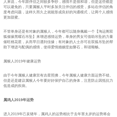
人来说，今年跟伴侣之间较多争吵，感情不是很和谐，但是这些都是
可以避免的，只要属猴人平时多加关注伴侣的感受，多站在伴侣的角
度考虑问题，这样久而久之就能形成良好的沟通模式，让两个人感情
更加甜蜜。
不管单身还是有对象的属猴人，今年都可以随身佩戴一个【淘运阁双
狐催缘黑曜石吊坠】来增进感情运势，单身的男女可借助吊坠的力量
催旺桃花星，从而早日遇到佳缘；有对象的人士亦可在双狐吊坠的帮
助下增进与配偶的感情，使得爱情婚姻坚如磐石，和谐顺畅。
属猴人2019年健康运势
由于今年属猴人健康宫有吉星照拂，今年属猴人健康方面运势不错。
但是还是建议属猴人今年要好好保护自己的身体，注意防止因抵抗力
低造成的疾病。
属鸡人2019年运势
进入2019年己亥猪年，属鸡人的运势相比于去年害太岁的运势将会