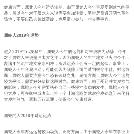
健康方面，属龙人今年运势较差。由于属龙人今年容易受到煞气的侵
袭，所以今年对于属龙人来说需要多加注意，平时尽量避开阴气重的
场地，不要自己去荒郊野岭，也尽量少参加一些丧葬事宜。
属蛇人2019年运势
进入2019年己亥猪年，属蛇人今年的运势相对来说较为动荡，今年
对于属蛇人来说是冲太岁之年，因为属蛇人的生年地支巳火与今年己
亥猪年的流年地支亥水相冲，所以运势上会有一定的起伏。事业上，
属蛇人今年容易冲动，可能会因为顶撞上司而遭到被穿小鞋。财运方
面，属蛇人需要注意今年恐有破财之兆。感情方面，属蛇人今年运势
较为平淡，需要好好珍惜这段时光。健康方面，由于受到冲太岁煞气
的影响，属蛇人今年需要格外自己一些慢性疾病的发生。属蛇人今年
犯太岁，可在家中或者车上挂一个【淘运阁姜武谢护岁锦盒】来化解
太岁的煞气，调和五行流通，使得今年安康顺遂。
属蛇的人2019年财运运势
属蛇人今年财运运势较为动荡。正财方面，由于属蛇人今年在事业上