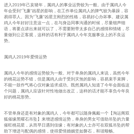
进入2019年己亥猪年，属鸡人的事业运势较为一般。由于属鸡人今
年会受到“飞廉”凶星的影响，在工作单位属鸡人的脾气较为暴躁，容
易得罪人。因为“飞廉”凶星主刚烈的性格，容易好心办坏事。建议属
鸡人今年好好注意这一点，在与身边同事沟通的时候，尽量细声细
语，将要点讲出来就可以了，不需要附带太多自己的感情和情绪，尽
量做到公正客观，这样的话有利于属鸡人今年克服事业上的不良运
势。
属鸡人2019年爱情运势
属鸡人今年的感情运势较为一般。对于单身的属鸡人来说，虽然今年
的桃花运势不错，但是属鸡人由于受到灾煞的影响，容易束手束脚，
不能一鼓作气将心仪对象追求成功。既然属鸡人知道了今年会面临这
个问题，属鸡人应该针对性地做出改正，这样的话才能不辜负今年良
好的桃花形势。
不管单身还是有对象的属鸡人，今年都可以随身佩戴一个【淘运阁双
狐催缘黑曜石吊坠】来增进感情运势，单身的男女可借助吊坠的力量
催旺桃花星，从而早日遇到佳缘；有对象的人士亦可在双狐吊坠的帮
助下增进与配偶的感情，使得爱情婚姻坚如磐石，和谐顺畅。