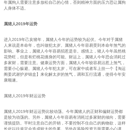
年属狗人需要注意多放松自己的心情，否则精神方面的压力恐让属狗
人身体不适。
属猪人2019年运势
进入2019年己亥猪年，属猪人今年的运势较为起伏。今年对于属猪
人来说是本命年，也叫做犯太岁。属猪人今年容易受到本命年煞气的
影响。事业上，属猪人今年容易招惹是非。感情上，猪人今年虽然桃
花势旺，但是有烂桃花缠身的可能。财运上，属猪人今年恐会消耗过
多家财，需要注意。健康运势方面，属猪人今年较容易沾惹上煞气，
需要小心躲避。属猪人今年犯太岁，可在家中或者车上挂一个【淘运
阁姜武谢护岁锦盒】来化解太岁的煞气，调和五行流通，使得今年安
康顺遂。
属猪人2019年财运运势
属猪人2019年财运运势比较动荡。今年属猪人的正财和偏财运势都
是较为动荡的。另外，属猪人今年容易有消耗过多家财的倾向，需要
谨慎提防。平时注意自己的开销，不要控制不住自己的购物欲，这样
长此以往肯定会造成较大的负累。另外在风险投资方面需要小心谨