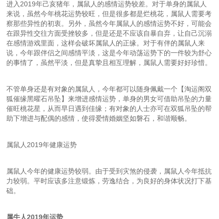
进入2019年己亥猪年，属鼠人的感情运势较差。对于单身的属鼠人
来说，虽然今年桃花运势较旺，但是很多都是烂桃花，属鼠人需要考
察那些异性的初衷。另外，虽然今年属鼠人的感情运势不好，可能会
在跟异性交往方面受挫较多，但是还是不应该自暴自弃，让自己沉溺
在感情游戏里面，这样会破坏属鼠人的正缘。对于有伴的属鼠人来
说，今年跟伴侣之间感情平淡，这是今年动荡运势下的一件较为舒心
的事情了，虽然平淡，但是真挚且相互理解，属鼠人需要好好珍惜。
不管单身还是有对象的属鼠人，今年都可以随身佩戴一个【淘运阁双
狐催缘黑曜石吊坠】来增进感情运势，单身的男女可借助吊坠的力量
催旺桃花星，从而早日遇到佳缘；有对象的人士亦可在双狐吊坠的帮
助下增进与配偶的感情，使得爱情婚姻坚如磐石，和谐顺畅。
属鼠人2019年健康运势
属鼠人今年的健康运势较弱。由于受到灾煞的侵袭，属鼠人今年抵抗
力较弱。平时应该多注意锻炼，劳逸结合，为良好的身体状况打下基
础。
属牛人2019年运势