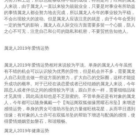
为努力和上进，所以也能够取得不错的成绩，特别是对于经商的属龙
人来说，由于属龙人一直以来较为兢兢业业，只要是对事业有所助益
的事情属龙人都会努力地去完成，所以属龙人今年的事业较为平稳，
不会出现较大的波动。但是属龙人应该注意的就是，由于今年会受到
一定的煞气的影响，属龙人在人际交往方面需要多留一个心眼，防人
之心不可无，注意自己和公司的隐私和机密，不要贸然告知他人。
属龙人2019年爱情运势
属龙人2019年爱情运势相对来说较为平淡。单身的属龙人今年虽然
有不错的机会可以认识较为优秀的异性，但是机会并不多，需要属龙
人自己刻意去做一些这方面的努力，扩大自己的交际圈，这样才能提
升成功的概率。对于已经在谈恋爱或者已经结婚的属龙人来说，今年
跟恋人或者伴侣之间的感情较为平淡，跟白开水一样，需要细细品味
才见真情，因此虽淡却也是不乏甜蜜的。不管单身还是有对象的属龙
人，今年都可以随身佩戴一个【淘运阁双狐催缘黑曜石吊坠】来增进
感情运势，单身的男女可借助吊坠的力量催旺桃花星，从而早日遇到
佳缘；有对象的人士亦可在双狐吊坠的帮助下增进与配偶的感情，使
得爱情婚姻坚如磐石，和谐顺畅。
属龙人2019年健康运势