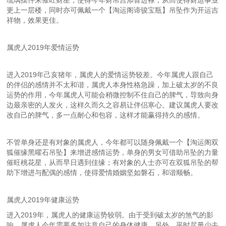
琉璃摆件来催旺财星，使得今年财帛宫添喜进禄，从而使得财运事业
更上一层楼，同时亦可佩戴一个【淘运阁谛骏宝瓶】吊坠作为开运吉
祥物，效果更佳。
属虎人2019年爱情运势
进入2019年己亥猪年，属虎人的爱情运势较差。今年属虎人跟自己
的伴侣的感情并不太和谐，属虎人本身性格急躁，加上破太岁的不良
运势的作用，今年属虎人可能会稍微控制不住自己的脾气，导致向身
边最亲密的人发火，这样久而久之容易让伴侣寒心。建议属虎人要改
改自己的脾气，多一点耐心和包容，这样才能赢得持久的感情。
不管单身还是有对象的属虎人，今年都可以随身佩戴一个【淘运阁双
狐催缘黑曜石吊坠】来增进感情运势，单身的男女可借助吊坠的力量
催旺桃花星，从而早日遇到佳缘；有对象的人士亦可在双狐吊坠的帮
助下增进与配偶的感情，使得爱情婚姻坚如磐石，和谐顺畅。
属虎人2019年健康运势
进入2019年，属虎人的健康运势较弱。由于受到破太岁的煞气的影
响，属虎人今年需要多加注意自己的身体健康。另外，平时尽量少去