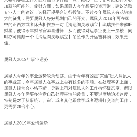
只要能够在工作方面对细节多仔细一点，细心一些，是可以获得升职
加薪的可能的。偏财方面，如果属鼠人今年想要投资理财，建议选取
专业人士的建议，选择正规平台进行投资。不过今年属鼠人有花销较
大的征兆，需要属鼠人好好规划自己的开支。属鼠人2019年可在家
中的正西方或者床头柜摆放一对【淘运阁灵猴赐宝】琉璃摆件来催旺
财星，使得今年财帛宫添喜进禄，从而使得财运事业更上一层楼，同
时亦可佩戴一个【淘运阁灵猴赐宝】吊坠作为开运吉祥物，效果更
佳。
属鼠人2019年事业运势
属鼠人今年的事业运势较为动荡。由于今年有凶星“灾煞”进入属鼠人
的事业宫，今年属鼠人在事业上会有较多的不顺。在处理事务上面，
属鼠人经常会小错不断，导致上司对属鼠人的工作持怀疑态度。所以
属鼠人今年需要多注意自己处理事情的质量，不要过度地追求速度，
特别是对于从事统计、审计或者其他跟数字或者逻辑打交道的工作，
更需要加倍小心。
属鼠人2019年爱情运势