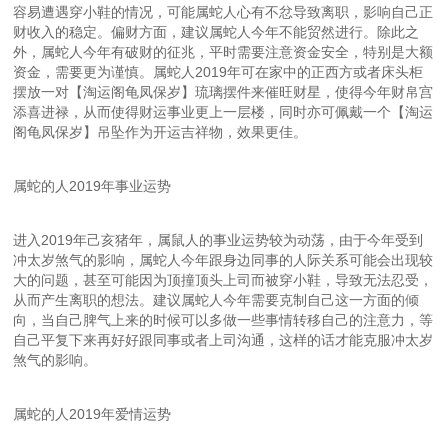
容易遭遇穿小鞋的情况，可能属蛇人心有不忿导致离职，影响自己正
财收入的稳定。偏财方面，建议属蛇人今年不能贸然进行。除此之
外，属蛇人今年有破财的征兆，平时需要注意资金安全，特别是大额
资金，需要更为谨慎。属蛇人2019年可在家中的正西方或者床头柜
摆放一对【淘运阁龟凤保岁】琉璃摆件来催旺财星，使得今年财帛宫
添喜进禄，从而使得财运事业更上一层楼，同时亦可佩戴一个【淘运
阁龟凤保岁】吊坠作为开运吉祥物，效果更佳。
属蛇的人2019年事业运势
进入2019年己亥猪年，属鼠人的事业运势较为动荡，由于今年受到
冲太岁煞气的影响，属蛇人今年跟身边同事的人际关系可能会出现较
大的问题，甚至可能因为顶撞顶头上司而被穿小鞋，导致无法忍受，
从而产生离职的想法。建议属蛇人今年需要克制自己这一方面的倾
向，当自己脾气上来的时候可以多做一些事情转移自己的注意力，等
自己平复下来再好好跟同事或者上司沟通，这样的话才能克服冲太岁
煞气的影响。
属蛇的人2019年爱情运势