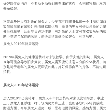
好好跟伴侣沟通，不要动不动就剑拔弩张的状态，否则很容易让双方
关系破裂。
不管单身还是有对象的属兔人，今年都可以随身佩戴一个【淘运阁双
狐催缘黑曜石吊坠】来增进感情运势，单身的男女可借助吊坠的力量
催旺桃花星，从而早日遇到佳缘；有对象的人士亦可在双狐吊坠的帮
助下增进与配偶的感情，使得爱情婚姻坚如磐石，和谐顺畅。
属兔人2019年健康运势
2019年属兔人的健康运势相对来说较弱。由于灾煞的影响，属兔人
今年可能会导致旧疾复发，属兔人需要密切注意自身的身体状况。特
别是对于老年的属兔人更应该如此，好好保养自己的身体，不能过度
消耗。
属龙人2019年总体运势
进入2019年己亥猪年，属龙人今年的运势相对来说比较平淡。事业
上，属龙人像以往一样，较为努力和上进，也能够取得不错的成绩。
财运方面，今年属龙人运势一般，恐有破财的风险。感情方面，属龙