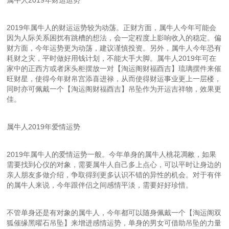
属牛人2019年财运运势
2019年属牛人的财运运势较为动荡。正财方面，属牛人今年可能会
因为人际关系困扰有跳槽的想法，会一定程度上影响收入的稳定。偏
财方面，今年运势更为动荡，建议谨慎投资。另外，属牛人今年恐有
耗财之灾，平时做好用钱计划，不能大手大脚。属牛人2019年可在
家中的正西方或者床头柜摆放一对【淘运阁财福酉吉】琉璃摆件来催
旺财星，使得今年财帛宫添喜进禄，从而使得财运事业更上一层楼，
同时亦可佩戴一个【淘运阁财福酉吉】吊坠作为开运吉祥物，效果更
佳。
属牛人2019年爱情运势
2019年属牛人的爱情运势一般。今年单身的属牛人桃花凋敝，如果
需要找到心仪的对象，需要属牛人自己多上点心，可以平时让身边的
亲人朋友多做介绍，争取得到更多认识不错的异性的机会。对于有伴
的属牛人来说，今年跟伴侣之间感情平淡，需要好好珍惜。
不管单身还是有对象的属牛人，今年都可以随身佩戴一个【淘运阁双
狐催缘黑曜石吊坠】来增进感情运势，单身的男女可借助吊坠的力量