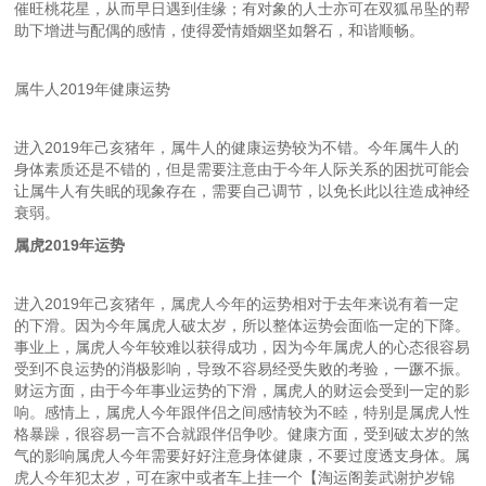
催旺桃花星，从而早日遇到佳缘；有对象的人士亦可在双狐吊坠的帮
助下增进与配偶的感情，使得爱情婚姻坚如磐石，和谐顺畅。
属牛人2019年健康运势
进入2019年己亥猪年，属牛人的健康运势较为不错。今年属牛人的
身体素质还是不错的，但是需要注意由于今年人际关系的困扰可能会
让属牛人有失眠的现象存在，需要自己调节，以免长此以往造成神经
衰弱。
属虎2019年运势
进入2019年己亥猪年，属虎人今年的运势相对于去年来说有着一定
的下滑。因为今年属虎人破太岁，所以整体运势会面临一定的下降。
事业上，属虎人今年较难以获得成功，因为今年属虎人的心态很容易
受到不良运势的消极影响，导致不容易经受失败的考验，一蹶不振。
财运方面，由于今年事业运势的下滑，属虎人的财运会受到一定的影
响。感情上，属虎人今年跟伴侣之间感情较为不睦，特别是属虎人性
格暴躁，很容易一言不合就跟伴侣争吵。健康方面，受到破太岁的煞
气的影响属虎人今年需要好好注意身体健康，不要过度透支身体。属
虎人今年犯太岁，可在家中或者车上挂一个【淘运阁姜武谢护岁锦