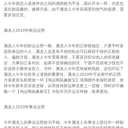
人今年跟恋人或者伴侣之间的感情较为平淡，跟白开水一样，但是也
是比较温馨的。健康方面，由于属龙人今年容易受到煞气的侵袭，需
要多加注意。
属龙人2019年财运运势
属龙人今年的财运运势一般。属龙人今年的正财较稳定，只要平时多
提防身边的小人，属龙人还是有不错的机会可以获得不错的正财收
入。偏财方面，属龙人今年需要谨慎，不要盲目听信他人的投资建
议，凡事自己多对比，如果不是很确信的话，宁愿不投或者少投也不
应该将大额资金投入。另外，属龙人今年恐有破财风险，这也印证了
属龙人今年在投资上谨慎的重要性。属龙人2019年可在家中的正西
方或者床头柜摆放一对【淘运阁鼠象献宝】琉璃摆件来催旺财星，使
得今年财帛宫添喜进禄，从而使得财运事业更上一层楼，同时亦可佩
戴一个【淘运阁鼠象献宝】吊坠作为开运吉祥物，效果更佳。
属龙人2019年事业运势
今年属龙人的事业运势较为平稳。今年属龙人在事业上跟往年一样较