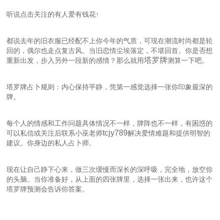
听说点击关注的有人爱有钱花↑
都说去年的旧衣服已经配不上你今年的气质，可现在潮流时尚都是轮
回的，偶尔也走点复古风。当旧恋情尘埃落定，不堪回首。你是否想
塔罗牌
重新出发，步入另外一段新的感情？那么就用
测算一下吧。
塔罗牌占卜规则：内心保持平静，凭第一感觉选择一张你印象最深的
牌。
每个人的情感和工作问题具体情况不一样，牌阵也不一样，有困惑的
tcjy789
可以私信或关注后联系小巫老师
解决爱情难题和提供明智的
建议。你身边的私人占卜师。
现在让自己静下心来，做三次缓慢而深长的深呼吸，完全地，放空你
的头脑。当你准备好，从上面的四张牌里，选择一张出来，也许这个
塔罗牌预测会告诉你答案。