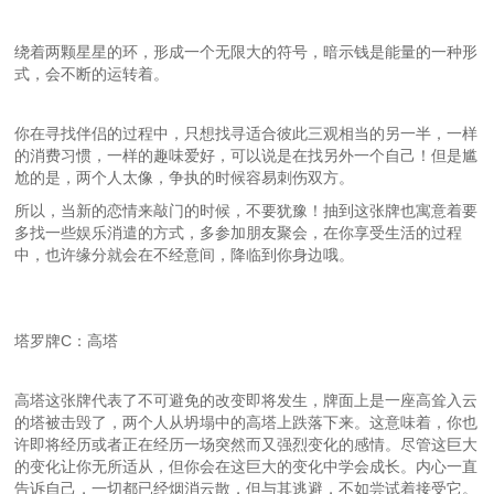
绕着两颗星星的环，形成一个无限大的符号，暗示钱是能量的一种形
式，会不断的运转着。
你在寻找伴侣的过程中，只想找寻适合彼此三观相当的另一半，一样
的消费习惯，一样的趣味爱好，可以说是在找另外一个自己！但是尴
尬的是，两个人太像，争执的时候容易刺伤双方。
所以，当新的恋情来敲门的时候，不要犹豫！抽到这张牌也寓意着要
多找一些娱乐消遣的方式，多参加朋友聚会，在你享受生活的过程
中，也许缘分就会在不经意间，降临到你身边哦。
塔罗牌C：高塔
高塔这张牌代表了不可避免的改变即将发生，牌面上是一座高耸入云
的塔被击毁了，两个人从坍塌中的高塔上跌落下来。这意味着，你也
许即将经历或者正在经历一场突然而又强烈变化的感情。尽管这巨大
的变化让你无所适从，但你会在这巨大的变化中学会成长。内心一直
告诉自己，一切都已经烟消云散，但与其逃避，不如尝试着接受它。