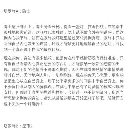
塔罗牌A：隐士
隐士这张牌面上，隐士身着长袍，提着一盏灯、拄著拐杖，在黑暗中
孤独地摸索前进。这张牌代表独处，隐士试图放弃外在的诱惑，而达
到内心的平静，进而在寂静的环境里通过冥想得到真理。寂静中只能
听到自己内心发出的声音，所以才能够更好地理解自己的想法，寻找
到一个真正属于自我的最终目标。
现在的你，身边有很多桃花，但是你在对于感情还没有做好准备，只
有当自己看清内心真正想要的东西后，才能接纳一段新的恋情的出
现。你对于新的恋情并不是那么期待，因为在你看来感情的事情就是
顺其自然、天时地利人和，一切刚刚好。现在的你无心恋爱，更多的
是把重心放在自己身上，用了比平常更多的时间集中于自己身上。你
不会盲目跟从别人的择偶观，在你心中早已有了对爱情的模式和规划
安排。但你过于直男的思维和性格，会错过一些不错的缘分，所以当
新恋情来到你的身边，请先从普通的朋友开始互相了解吧。随缘而安
也不失为一个好选择！
塔罗牌B：星币2