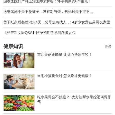
国泰医院妇产科主治医师来解答：怀孕初期的6个重点！
送安亲班不是不爱孩子，没有对与错，爸妈只是不得不…
留下纸条后整整消失4天…父母焦急找人，14岁少女竟在男网友家里
【妇产科女医Q&A】怀孕初期常见问题懒人包
健康知识
更多
重启美丽正能量 让身心快乐年轻！
当毛小孩挑食时 怎么吃才更健康？
吃水果胃会不舒服？6大方法帮水果控远离胃胀
气