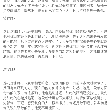
喜欢，而考虑的太多，反而绑手绑脚，试想，如果这个人是你很喜欢
的朋友，你会如何与他相处，也许你就会有答案。想挽回者，给他一
点空间思考、喘气吧，也许他已另有心上人，只是不好意思告诉你。
塔罗牌2
选到这张牌，代表单相思、暗恋、想挽回的你已经喜欢他许久。不过
他对你目前还不是那麽确定，已现阶段来说，你们之间未来是有发展
的可能的，只不过你有点太过被动了，大多数的时候都是在心里默默
关心对方，属于被动式的暗恋，但这样下去你们之间还要拖很久才有
结果。建议你要主动去争取，多制造与对方相处的空间，才能快速发
展恋情。想要挽回者，再坚持一下下吧。
塔罗牌3
选到这张牌，代表单相思暗恋、想挽回的你，目前有点太过积极了，
反而有点吓到对方。现在的他对你并没有产生好感，这是一段单方面
付出的关系，你追很勤，他也越逃越远，彼此的距离还没拉进，就先
把彼此的心越推越远。这段感情可能不太乐观，建议你要放慢脚步，
先暂停一下吧！想要复合的人，概率渺茫，你还是放手吧，若当初是
你先说气话放的手，他更不可能回头。