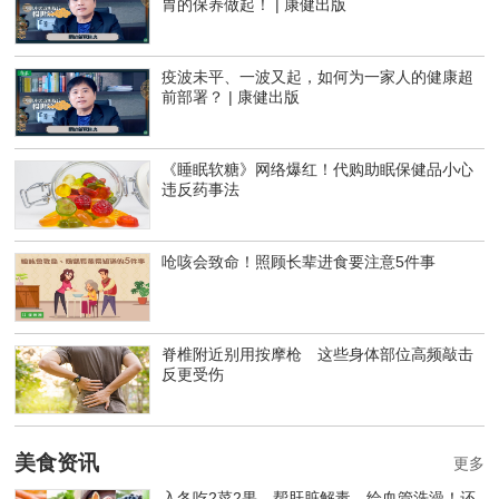
胃的保养做起！ | 康健出版
疫波未平、一波又起，如何为一家人的健康超
前部署？ | 康健出版
《睡眠软糖》网络爆红！代购助眠保健品小心
违反药事法
呛咳会致命！照顾长辈进食要注意5件事
脊椎附近别用按摩枪 这些身体部位高频敲击
反更受伤
美食资讯
更多
入冬吃2菜2果，帮肝脏解毒、给血管洗澡！还