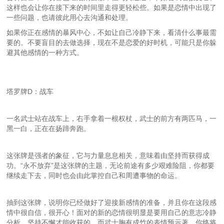
这样也会让你在接下来的时间里走得更轻松些。如果是恋情中出现了
一些问题，也请彼此用心去沟通和处理。
如果你正在感情的暴风中心，不如让自己冷静下来，看清什么事最需
要的。不要盲目的去做选择，现在不是恋爱的好时机，可能只是你躲
避其他感情的一种方式。
塔罗牌D：战车
一名武士站在战车上，右手拿着一根权杖，武士的前方有两匹马，一
黑一白，正在在扬蹄奔跑。
这张牌是强者的象征，它与力量息息相关，意味着由坚持而获得成
功。“永不放弃”是这张牌的主题，无论前途有多少艰难险阻，你都要
继续走下去，同时也会由此掌控自己和周遭事物的命运。
抽到这张牌，说明你已经做好了迎接新感情的准备，并且你在这段感
情中很自信，很开心！面对的新的恋情很明显是要用自己的意志冷静
分析，坚持不懈才能收获的。而武士胸有成竹的表情预示著，你终将