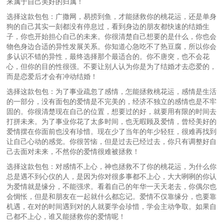
来属于自己美好的归属！
选择这款包包：广撒网，易捞到鱼，才能拯救你的桃花运，还是单身
狗的自己其实一刻都没有停息过，看到身边的朋友都快速的结婚生
子，你也开始担心自己的未来。你很清楚自己想要的是什么，你也会
物色身边合适的异性发展关系。你知道心急吃不了热豆腐，所以你会
多认识不错的异性，最终选择那个最适合的。你不唐突，也不会花
心，但你的目的性很强。不要让别人认为你是为了结婚才去恋爱的，
而是恋爱后才会有冲动结婚！
选择这款包包：为了事业疏忽了感情，怎能拯救桃花运，感情是生活
的一部分，没有面包的爱情是不完美的，经济不独立的感情也是不牢
固的。你很清楚现在自己的位置，想要过的好，就要用有限的时间去
打拼未来。为了事业你花了太多时间，也无暇顾及爱情，曾经美好的
爱情摆在你面前也没有珍惜。现在少了当年的年少轻狂，很难再找到
让自己心动的感觉。你很苦恼，但是过去已经过去，你只有调整好自
己去面对未来，不然你的爱情很难被拯救！
选择这款包包：对感情不上心，神也拯救不了你的桃花运，为什么你
总是遇不到心仪的人，是因为你对很多事都不上心，大大咧咧的你认
为爱情就是缘分，不能强求。看着自己的年华一天天老去，你偶尔也
会惆怅，但是和朋友在一起就什么都忘记。爱情不仅靠缘分，也要靠
机遇，在对的时间遇到对的人就要学会珍惜，学会主动争取。如果自
己都不上心，谁又能拯救你的爱情呢！