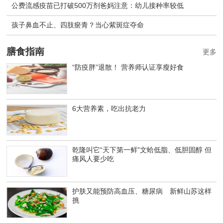
公费流感疫苗已打破500万剂爸妈注意：幼儿接种率较低
孩子鼻血不止、四肢瘀青？当心紫斑症夺命
膳食指南
更多
“防疫胖”退散！ 营养师认证享瘦好食
6大营养素，吃出抗老力
乾隆叫它“天下第一鲜”文蛤低脂、低胆固醇 但
痛风人要少吃
护肤又能预防高血压、糖尿病 新鲜山苏这样
挑