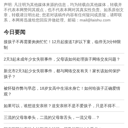
声明: 凡注明为其他媒体来源的信息，均为转载自其他媒体，转载并
不代表本网赞同其观点，也不代表本网对其真实性负责。如系原创文
章，转载请注明出处; 您若对该稿件内容有任何疑问或质疑，请即联
系，本网将迅速给您回应并做处理。邮箱：mail@laishu.com
今日要闻
接孩子不再需要匆匆忙忙！12月起接送7岁以下童，临停无3分钟限
制
2天3起未成年少女失联事件，父母该如何处理孩子网络交友问题？
新北市2天3起少女失联事件，都与网络交友有关！家长该如何保护
孩子？
被怀疑作弊与早恋，18岁女高中生溺水身亡！如何给孩子正确爱情
观？
如果可以，谁想送安亲班？送安亲班不是不爱孩子，只是不得不…
三流的父母靠拳头，二流的父母靠舌头，一流父母…？