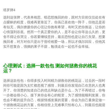
塔罗牌4
选到这张牌，代表单相思、暗恋想挽回的你，跟对方目前仅仅处在有
点暧昧的程度，很难再更靠近了。你虽已喜欢他一阵子，但他总是若
有似无，偶尔撩拨你的心弦让你抱有希望，有时又把你推远，让你的
心情荡到谷底。然而一个真正爱你的人，是不会让你等这么久的，更
舍不得让你哭泣，你若要继续坚持，最后恐怕也是让自己失望。想要
挽回者，对方对你只是出于曾经相爱一场，所以才偶尔回应，但他其
实不想复合，强摘的果子不甜，勉强走在一起也不会幸福。
心理测试：选择一款包包 测如何拯救你的桃花
运？
选择这款包包：你得多投入时间精力拯救你的桃花运，过去的一段时
间你可能是因为太忙都忽视了感情，到最后你发现自己在意的人也离
开了。你清楚的知道自己的优点和缺点是什么，为了不再错过，你每
一步都会很小心。接下来你会有心的蜕变，为了感情能顺利发展，你
也会不断的提升自己，根据情感发展的需要，你会为自己量身定做一
个拯救桃花运的方案，你相信世上无难事只怕有心人，到最后也能迎