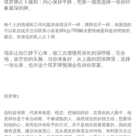
塔罗牌占卜规则：内心保持平静，凭第一感觉选择一张你印
象最深的牌。
每个人的情感和工作问题具体情况不一样，牌阵也不一样，有困惑的
tcjy789
可以私信或关注后联系小巫老师
解决爱情难题和提供明智的
建议。你身边的私人占卜师。
现在让自己静下心来，做三次缓慢而深长的深呼吸，完全
地，放空你的头脑。当你准备好，从上面的四张牌里，选择
一张出来，也许这个塔罗牌预测会告诉你答案。
塔罗牌1
选到这张牌，代表单相思、暗恋、想挽回的你，在喜欢的人眼中，他
觉得你是个有点幼稚、不够成熟的人，虽然现在的你很主动，想要得
到他的心，然而也许你给予的方式，并不是他目前最需要的，因此很
难有进展。建议你放宽心，先从朋友的角度去对待他，有时因为太过