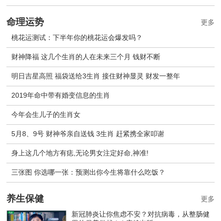
命理运势
更多
桃花运测试：下半年你的桃花运会爆发吗？
财神降福 这几个生肖的人在未来三个月 钱财不断
明日吉星高照 福袋送给3生肖 接住财神显灵 财发一整年
2019年命中带有婚变信息的生肖
今年会生儿子的生肖女
5月8、9号 财神爷亲自送钱 3生肖 赶紧携全家叩谢
身上这几个地方有痣,无论男女注定好命,神准!
三张图 你选哪一张：预测出你今生将靠什么吃饭？
养生保健
更多
新冠肺炎让你焦虑不安？对抗病毒，从整肠健