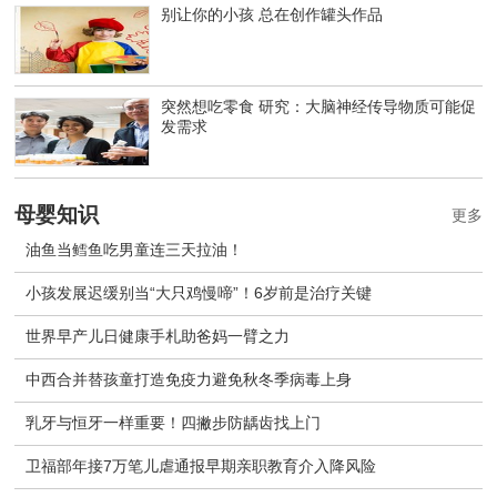
别让你的小孩 总在创作罐头作品
突然想吃零食 研究：大脑神经传导物质可能促
发需求
母婴知识
更多
油鱼当鳕鱼吃男童连三天拉油！
小孩发展迟缓别当“大只鸡慢啼”！6岁前是治疗关键
世界早产儿日健康手札助爸妈一臂之力
中西合并替孩童打造免疫力避免秋冬季病毒上身
乳牙与恒牙一样重要！四撇步防龋齿找上门
卫福部年接7万笔儿虐通报早期亲职教育介入降风险