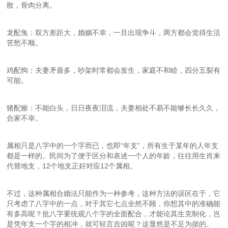
散，骨肉分离。
龙配兔：双方差距大，婚姻不幸，一旦出现争斗，两方都会觉得生活
苦愁不顺。
鸡配狗：夫妻矛盾多，吵架时常都会发生，家庭不和睦，四分五裂有
可能。
猪配猴：不能白头，日日夜夜泪流，夫妻相处不易不能够长长久久，
合家不幸。
属相只是八字中的一个字而已，也即“年支”，所有生于某年的人年支
都是一样的。民间为了便于区分和表述一个人的年龄，往往用生肖来
代替地支，12个地支正好对应12个属相。
不过，这种属相合婚法只能作为一种参考，这种方法的误区在于，它
只考虑了八字中的一点，对于其它七点全然不顾，你想其中的准确能
有多高呢？批八字要统观八个字的全面配合，才能论其生克制化，岂
是凭年支一个字的相冲，就可轻言吉凶呢？这显然是不足为据的。