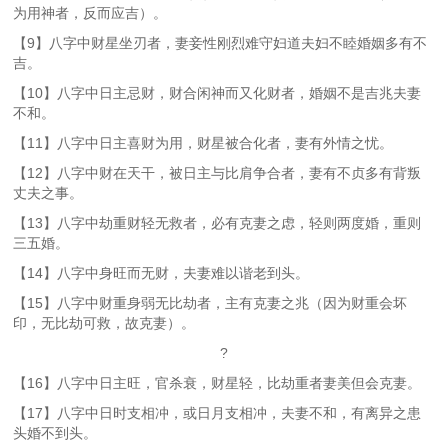
为用神者，反而应吉）。
【9】八字中财星坐刃者，妻妾性刚烈难守妇道夫妇不睦婚姻多有不
吉。
【10】八字中日主忌财，财合闲神而又化财者，婚姻不是吉兆夫妻
不和。
【11】八字中日主喜财为用，财星被合化者，妻有外情之忧。
【12】八字中财在天干，被日主与比肩争合者，妻有不贞多有背叛
丈夫之事。
【13】八字中劫重财轻无救者，必有克妻之虑，轻则两度婚，重则
三五婚。
【14】八字中身旺而无财，夫妻难以谐老到头。
【15】八字中财重身弱无比劫者，主有克妻之兆（因为财重会坏
印，无比劫可救，故克妻）。
?
【16】八字中日主旺，官杀衰，财星轻，比劫重者妻美但会克妻。
【17】八字中日时支相冲，或日月支相冲，夫妻不和，有离异之患
头婚不到头。