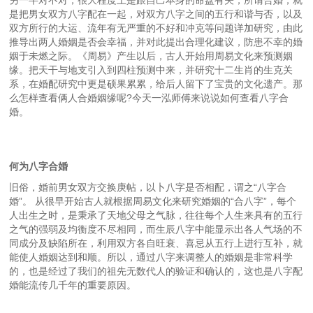
另一半对不对，很大程度上是跟自己本身的命盘有关，所谓合婚，就
是把男女双方八字配在一起，对双方八字之间的五行和谐与否，以及
双方所行的大运、流年有无严重的不好和冲克等问题详加研究，由此
推导出两人婚姻是否会幸福，并对此提出合理化建议，防患不幸的婚
姻于未燃之际。《周易》产生以后，古人开始用周易文化来预测姻
缘。把天干与地支引入到四柱预测中来，并研究十二生肖的生克关
系，在婚配研究中更是硕果累累，给后人留下了宝贵的文化遗产。那
么怎样查看俩人合婚姻缘呢?今天一泓师傅来说说如何查看八字合
婚。
何为八字合婚
旧俗，婚前男女双方交换庚帖，以卜八字是否相配，谓之“八字合
婚”。 从很早开始古人就根据周易文化来研究婚姻的“合八字”，每个
人出生之时，是秉承了天地父母之气脉，往往每个人生来具有的五行
之气的强弱及均衡度不尽相同，而生辰八字中能显示出各人气场的不
同成分及缺陷所在，利用双方各自旺衰、喜忌从五行上进行互补，就
能使人婚姻达到和顺。所以，通过八字来调整人的婚姻是非常科学
的，也是经过了我们的祖先无数代人的验证和确认的，这也是八字配
婚能流传几千年的重要原因。