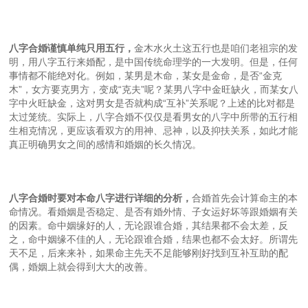
八字合婚
谨慎单纯
只
用五行
，
金木水火土这五行也是咱们老祖宗的发
明，用八字五行来婚配，是中国传统命理学的一大发明。但是，任何
事情都不能绝对化。例如，某男是木命，某女是金命，是否“金克
木”，女方要克男方，变成“克夫”呢？某男八字中金旺缺火，而某女八
字中火旺缺金，这对男女是否就构成“互补”关系呢？上述的比对都是
太过笼统。实际上，八字合婚不仅仅是看男女的八字中所带的五行相
生相克情况，更应该看双方的用神、忌神，以及抑扶关系，如此才能
真正明确男女之间的感情和婚姻的长久情况。
八字合婚时
要
对本命八字进行详细的分析
，
合婚首先会计算命主的本
命情况。看婚姻是否稳定、是否有婚外情、子女运好坏等跟婚姻有关
的因素。命中姻缘好的人，无论跟谁合婚，其结果都不会太差，反
之，命中姻缘不佳的人，无论跟谁合婚，结果也都不会太好。所谓先
天不足，后来来补，如果命主先天不足能够刚好找到互补互助的配
偶，婚姻上就会得到大大的改善。