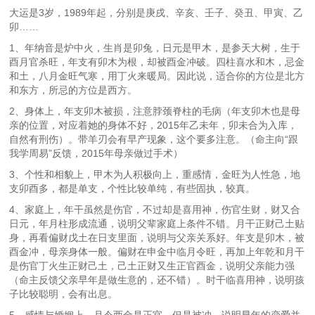
大运是3岁，1989年起，分别是庚戌、辛亥、壬子、癸丑、甲寅、乙
卯……
1、年纳音是炉中火，生肖是卯兔，日元是甲木，是参天大树，生于
酉月官杀旺，年支有卯木为根，却被酉金冲破。四柱喜水和木，忌金
和土，八月金旺气寒，用丁火来暖局。因此说，适合你的方位是北方
和东方，所忌的方位是西方。
2、身体上，年支卯木被损，注意脖颈脊柱的毛病（年支卯木也是母
亲的位置，对应着她的身体不好，2015年乙未年，卯未合为入库，
自然有刑伤）。带羊刃会有早产现象，这个要多注意。（命主向“跟
我学周易”反馈，2015年母亲做过手术）
3、个性和相貌上，甲木为人积极向上，重感情，金旺为人性急，地
支卯酉多，都是单支，个性比较单纯，有些固执，较真。
4、家庭上，年干虽然是伤官，不过却是喜用神，伤官生财，财又合
日元，年月柱形成流通，说明父辈家庭上条件不错。月干正财己土贴
身，再看偏财戊土在日支里面，说明与父亲关系好。年支是卯木，被
酉金冲，母亲身体一般。偏财在申金中临月令旺，再加上年乾和月干
是伤官丁火生正财己土，己土正财又生正官酉金，说明父亲能力强
（命主反馈父亲早年是做生意的，还不错）。时干临喜用神，说明孩
子比较聪明，会有出息。