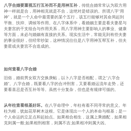
八字合婚要重视五行互补而不是用神互补
，传统合婚常常认为双方用
神一样就是合，用神相克就是不合，这绝对是错误的。所谓八字“用
神”，就是一个人命中最需要的某个五行，该五行能够对其命局起到
平衡、扶抑、调候等作用。在八字体系中，看婚姻主要是看夫妻星与
夫妻宫的干支组合与作用关系，而八字用神主要影响人的事业、健康
等方面，未必与婚姻有直接的关系。现实生活中，常能见到有些夫妻
的事业很好，但经常吵架，这种情况往往是八字用神互帮互补，但夫
妻星或夫妻宫不合造成的。
如何查看八字合婚
旧俗，婚前男女双方交换庚帖，以卜八字是否相配，谓之“八字合
婚”。八字合婚，既要看八字的合冲刑害，又要看婚运流年走势，还
要看喜忌是否互补等等。虽然十分复杂，但也是有规律可循的。
从年柱查看根基好坏。
在八字命理中，年柱有着不同寻常的意义。年
柱为根，犹如花草树木这根。它是体现出一个人的本命与根基；是一
个人命运的立足点和起始点。如果相合相生，这属上乘婚配，如果相
克则属一般;如果相刑相害，则属不吉;如果相冲则属大凶。