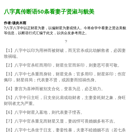
八字真传断语50条看妻子贤淑与貌美
作者:垅炎木雨
?八字八字中以正财星为妻，以偏财星为妻或情人。今将命学中看妻之贤达美貌
等信息，以断语行式汇编于此文，以供众友参考用之。
?
【1】八字中以印为用神而被财破，而无官杀或比劫解救者，必因妻
致祸端。
【2】八字中官杀旺而用印，财星生官而坏印，则妻恶可畏可敬。
【3】八字中七杀重而身轻，财星党杀；官多用印，财星坏印；伤官
佩印，财星得局；代表妻不贤，或因妻而招祸伤身。
【4】妻宫为喜神而被别支合化，变喜为忌，必乏助力。
【5】八字中日主旺，日支坐比肩或劫财者，主妻妾耗财之象，身旺
财弱者尤为严重。
【6】八字中财星入墓地，则代表妻子悭吝。
【7】八字中官杀重见而财星又显，妻凶悍可畏婚姻多有不吉。
【8】八字中七杀坐于日支，妻妾性暴，夫妻不睦婚姻不吉（若七杀