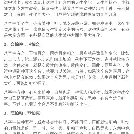
运中透出，就会体现出这种十神方面的人生变化；人生的状态，也就
随之相应发生改变。是喜是忧，就看八字中这种透出的十神，是不是
对自己有用；变化的大小，自然需要观察这种透显力量的旺衰。
八字中某个字，或者某种十神，地支深藏不露。如果岁运中，这个字
突然露了出来，这也是人生状态改变的信号。这种状态的改变，有些
是六亲方面，有些是自己的人生某些方面的重大变化。
2、合怕冲，冲怕合；
八字中有合，不怕再合，同类再来相合，最多就是数量的变化；比如
吉上加吉，锦上添花；或则凶上加凶，落井下石之类。逢冲就比较麻
烦，这种改变，就是实质性的改变，质的变化。因此，原局有合，岁
运中遇到冲开这个合，就要加以关注。当然，如果这个合为喜用，这
种冲才是真麻烦；如果这个合为忌，就是好的变化，人生遇到了新的
契机，可以好好把握了。
八字中有冲，有合来解冲，自然也是一种状态的改变，就看这种改变
对自己是否适宜。原局喜冲，就不能遇到合；忌冲，有合当然是好
事。不过，也看这个合是不是真的能解这个冲。
3、旺怕动，弱怕克；
八字中某种五行，或者某类十神旺，不能再旺，再旺就怕引动，引动
的力量就是值、刑、冲、合、害。引动了麻烦，自己无灾，六亲中也