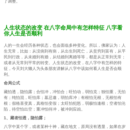
了调整。
人生状态的改变 在八字命局中有怎样特征 八字看
你人生是否顺利
人的一生会经历各种状态，也会面临多种变化。所以，佛家认为：人
生无常，比如：从没病到有病，从出生到死亡，从贫穷到富有，从平
民到行政，从未婚到有婚，从结婚到离婚等等，都是从正常到无常；
或者从无常到平常的转变。人生状态的改变，在八字中有怎样的特
征，今天刘大懒人为头条朋友讲解从八字中该如何看人生是否会顺
利。
命局公式
藏怕透，隐怕露；合怕冲，冲怕合；旺怕动，弱怕克；独怕重，无怕
有；纯怕混，旺怕库；墓忌邀，弱怕库冲；有根怕无根，无根怕有
根；假格喜变真，真格怕变假；太旺怕犯怒，弱极怕逢根；空者怕沦
陷，待空怕出空；重冲怕待冲，被冲则应凶。
1、藏者怕透，隐怕露；
八字中某个字，或者某种十神，藏在地支，原局没有透显，如果在岁