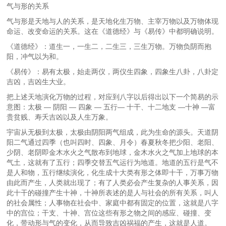
气与形的关系
气与形是天地与人的关系，是天地化生万物、主宰万物以及万物体现
命运、改变命运的关系。这在《道德经》与《易传》中都明确说明。
《道德经》：道生一，一生二，二生三，三生万物。万物负阴而抱
阳，冲气以为和。
《易传》：易有太极，始走两仪，两仪生四象，四象生八卦，八卦定
吉凶，吉凶生大业。
把上述天地演化万物的过程，对应到八字以后得出以下一个简易的示
意图：太极 — 阴阳 — 四象 — 五行— 十干、十二地支 —十神 —富
贵贫贱、寿夭吉凶以及人生万象。
宇宙从无极到太极，太极由阴阳两气组成，此为生命的源头。天道阴
阳二气通过四季（也叫四时、四象、月令）春夏秋冬把少阳、老阳、
少阴、老阴即金木水火之气散布到地球，金木水火之气加上地球的本
气土，这就有了五行；四季交替五气运行为地道。地道的五行是气不
是人和物，五行继续演化，化生成十大类有形之体即十干，万事万物
由此而产生，人类就出现了；有了人类必会产生复杂的人事关系，因
此十干的碰撞产生十神，十神所表述的是人与社会的所有关系，叫人
的社会属性；人事物在社会中、家庭中都有固定的位置，这就是八字
中的宫位；干支、十神、宫位这些有形之物之间的感应、碰撞、变
化，带动形与气的变化，从而导致吉凶祸福的产生，这就是人道。