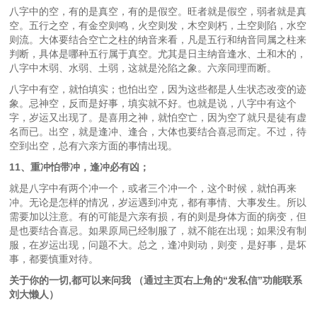
八字中的空，有的是真空，有的是假空。旺者就是假空，弱者就是真
空。五行之空，有金空则鸣，火空则发，木空则朽，土空则陷，水空
则流。大体要结合空亡之柱的纳音来看，凡是五行和纳音同属之柱来
判断，具体是哪种五行属于真空。尤其是日主纳音逢水、土和木的，
八字中木弱、水弱、土弱，这就是沦陷之象。六亲同理而断。
八字中有空，就怕填实；也怕出空，因为这些都是人生状态改变的迹
象。忌神空，反而是好事，填实就不好。也就是说，八字中有这个
字，岁运又出现了。是喜用之神，就怕空亡，因为空了就只是徒有虚
名而已。出空，就是逢冲、逢合，大体也要结合喜忌而定。不过，待
空到出空，总有六亲方面的事情出现。
11、重冲怕带冲，逢冲必有凶；
就是八字中有两个冲一个，或者三个冲一个，这个时候，就怕再来
冲。无论是怎样的情况，岁运遇到冲克，都有事情、大事发生。所以
需要加以注意。有的可能是六亲有损，有的则是身体方面的病变，但
是也要结合喜忌。如果原局已经制服了，就不能在出现；如果没有制
服，在岁运出现，问题不大。总之，逢冲则动，则变，是好事，是坏
事，都要慎重对待。
关于你的一切,都可以来问我 （通过主页右上角的“发私信”功能联系
刘大懒人）