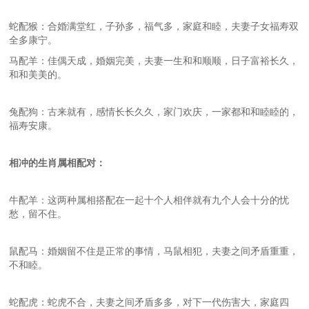
蛇配猴：合婚满堂红，子孙多，福气多，家庭和睦，夫妻子女福寿双
全多康宁。
马配羊：佳偶天成，婚姻完美，夫妻一生和和顺顺，日子富裕长久，
和和美美的。
兔配狗：古来就有，感情长长久久，家门欢庆，一家都和和睦睦的，
福寿安康。
相冲的
生肖
属相配
对：
牛配羊：这两种属相搭配在一起十个人相伴就有九个人会十分的忧
愁，留不住。
鼠配马：婚姻留不住是正常的事情，马鼠相犯，夫妻之间矛盾重重，
不和睦。
蛇配虎：蛇虎不合，夫妻之间矛盾多多，对下一代伤害大，家庭四