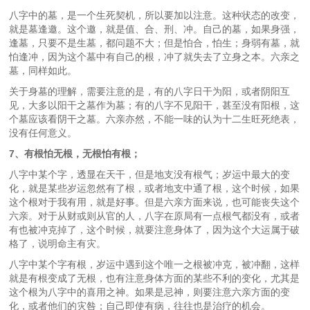
八字中的墓，是一个生死契机，所以要加以注意。这种状态的改变，
就是墓逢邀。这个邀，就是值、合、刑、冲。自己的墓，如果身强，
逢墓，只要不是生墓，都问题不大；但是怕合，怕生；身弱有墓，就
怕逢冲，因为这个墓中有自己的根，冲了就失去了立身之本。六亲之
墓，同样如此。
关于身墓的理解，需要注意的是，有的八字日干为阳，或者阴阳互
见，大多以阳干之墓作为墓；有的八字不见阳干，甚至没有阳根，这
个墓应该看阴干之墓。六亲亦然，不能一味的认为十二生旺死绝表，
没有任何意义。
7、有根怕无根，无根怕有根；
八字中某个字，透显在天干，但是地支没有根气；岁运中最大的变
化，就是某些岁运忽然有了根，或者地支中通了根，这个时候，如果
这个根对于我有用，就是好事。但是六亲方面来说，也可能丧失这个
六亲。对于从财或则从官的人，八字在原局有一点根气都没有，或者
有也被冲克掉了，这个时候，就要注意身体了，因为这个大运属于破
格了，说明命主有灾。
八字中某个字有根，岁运中遇到这个唯一之根被冲克，被冲翻，这样
就是有根变成了无根，也有注意身体方面的某些不利的变化，尤其是
这个根为八字中的喜用之神。如果是忌神，则要注意六亲方面的变
化，或者他们的灾咎；自己即使有病，往往也是治疗的机会。