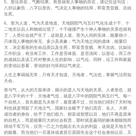
5、形论存在，气断结果。有形就有人事物的存在，请记住这句话：
八卦以象告，八字以形告。气决定人事物的结局，即富贵贫贱、吉凶
生死。
6、形为人道，气为天道地道。天地阴阳气与五行气化生成十干、十
二地支以后人和物就出现了，十干碰撞产生十神人事物的关系也就有
了，人类社会就产生了，这就是人道。形为人间的实体，能量很小，
只体现人事物的有无、多少及表象；气为天地之间的虚体，能量巨
大，决定着形的生命品质以及生死，即富贵贫贱、寿夭吉凶。比如论
工作职业，有没有工作、工作是否体面、是否清闲，以形论，而工作
的成就以及该工作对整体人生的影响，以气论。同样，论工作和家庭
的变动以形看，变动的好与坏则以气来定。
人生之事祸福无常，只有天才知道。天地者，气法也，掌握气法而知
天命。
形与气，从大的方面来讲，揭示的是人与天地的关系。人者形也，就
是八字中的十干，天地者气也，就是八字中的阴阳气和五行气。每一
个自然人，首先都是凡夫俗子，最普通不过，但当他们得到了天时地
利也就是驾驭了天地主气，国家社会赋予了他们高官、名人、大师、
成功者的身份，给予了他们权力、财富或智慧以后，他们不再是原来
的自然人，而是能量巨大的社会权贵，那时就是羸弱的躯体都能指挥
得动千军万马，仅凭一己之力也能左右大众的利益，这就是天地主气
的能量。而当他们一旦退休或者其它原因失去这个社会身份以后，又