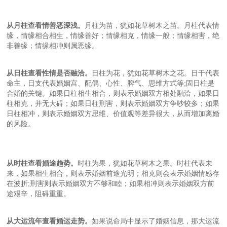
从月柱查看情善恶深浅。
月柱为苗，犹如花草树木之苗。月柱代表情
缘，情缘相合相生，情缘善好；情缘相克，情缘一般；情缘相害，绝
非善缘；情缘相冲则属恶缘。
从日柱查看性情是否融洽。
日柱为花，犹如花草树木之花。日干代表
命主，日支代表婚姻宫、配偶、心性、脾气、思维方式等;固日柱是
合婚的关键。如果日柱相生相合，则表示婚姻双方相处融洽，如果日
柱相克，并无大碍；如果日柱刑害，则表示婚姻双方争吵较多；如果
日柱相冲，则表示婚姻双方思维、价值观等差异很大，从而增加离婚
的风险。
从时柱查看婚途趋势。
时柱为果，犹如花草树木之果。时柱代表未
来，如果相生相合，则表示婚姻前途光明；相克则会表示婚姻情感存
在波折;刑害则表示婚姻双方不够和睦；如果相冲则表示婚姻双方前
途艰辛，阻碍重重。
从大运流年查看婚运走势。
如果说命局中显示了婚姻信息，那大运流