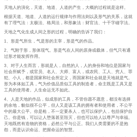
天地人的演化，天道、地道、人道的产生，大概的过程就是这样。
根据天道、地道、人道的运行规律与作用法则以及形气的关系，这就
有了理气法：太极法、格局法，和形象法：财官法、十干字碰字法。
天地之气化生成人间之形的过程，明确的告诉了我们：
1、形是气所生，气是形的主宰，形是气的作品。
2、气附于形，形体现气。形是气在人间的原身或载体，但气只有通
过形才能发挥作用。
3、对于人生而言，形就是人，自然的人，人的身份和地位是国家与
社会所赋予，或官员、名人、大师、富人，或农民、工人、穷人、罪
犯、小人，都是国家和社会所定义，而国家和社会就是天地就是气。
形为本体如工具，气为价值品质似工具的制造者，命主既是工具又是
工具的使用者。人生命运无不如此。
4、人是天地的作品，似成形的工具，不管你愿不愿意，都没有选择
的余地，貌似很不公平，但人又是该工具的拥有者和使用者，不公平
中的最大公平。你是枪，不一定要杀人，也可以保护人，包括保护自
己。你是钱，可以让人堕落甚至毁灭，但也可以给人以尊严与幸福。
天地既然有造物的资格，必然公平与公正。我们人类需要的不是抱
怨，而是认识命运、把握命运的智慧。