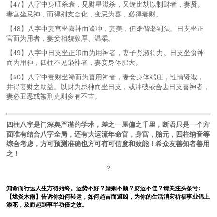
【47】八字中身旺杀衰，见财星滋杀，又逢比劫以制财者，妻贤。
妻宫坐忌神，而得别支合化，变忌为喜，必得妻财。
【48】八字中妻宫坐喜神而逢冲，妻美，但难偕老到头。日支坐正
官而为用者，妻妾相貌敦厚、温柔。
【49】八字中日支坐正印而为用神者，妻子贤淑得力。日支坐食神
而为用神，四柱不见枭神者，妻妾身体肥大。
【50】八字中妻财坐禄而为喜用神者，妻妾身体端庄，性情贤淑，
并得妻财之助益。以财为忌神而坐日支，或冲破或合去日支喜神者，
妻必丑恶或被刑克则多有不吉。
四柱八字是门深奥严谨的学术，差之一厘偏之千里，断语只是一个方
面唯有结合八字全局，还有大运流年命宫，身宫，胎元，四柱纳音等
综合考虑，方可预测准确也方可有可信度和效能！希众友善知者善用
之！
?
知命而行运人生方得始终。运势不好？婚姻不顺？财运不佳？请关注头条号:
【垅炎木雨】告诉你如何转运，如何趋吉而避凶，为你的生活消灾祈福事业锦上
添花，及而起到事半功倍之效。