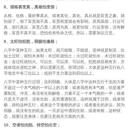
8、假格喜变真，真格怕变假；
从格、化格，最好事真从、或者真化，真化、真从就是富贵之象。就
怕假了，假了富贵就不真，富贵程度就会有影响。原局虽假，行运可
真，假行真运，富贵凸显；原局为真，就更怕假，行运变假，没有解
救，富贵不真不说，恐怕也有性命之忧。所以，需要加以注意。
9、太旺怕犯怒，弱极怕逢根；
八字中某种五行，如果太旺，就只能顺，不能逆。逆神就是制克，比
如土过旺，就怕木来制；水过旺就怕土；火过旺就怕水，木过旺就怕
金；金过旺就怕火。可以生、可以泄、可以耗。犯怒就容易有灾，灾
就体现在进犯之神，所以需要注意。所谓过旺，大体是这种五行在八
字地支中有三位以上；或则干支力量达到四位以上。
八字中某种五行过弱，达到弱极。大体是八字中这种五行干支的力量
不超过一个本气根的一半以上的力量；或者虽然有本气根，但是逢严
重制克、冲克，有没有生助解救，力量不足一个本气根的一半；或者
只是天干虚浮，没有生助，反而遭遇制克，这样就属于过弱，或者弱
极，就怕这种五行，或者这个字逢根的岁运；或者逢生的岁运。因为
弱极，就没有生的机会。一旦岁运中遇到生助，或者有根，这种状
态，就要注意身体；也要注意相关方面的六亲。
10、空者怕沦陷、待空怕出空；