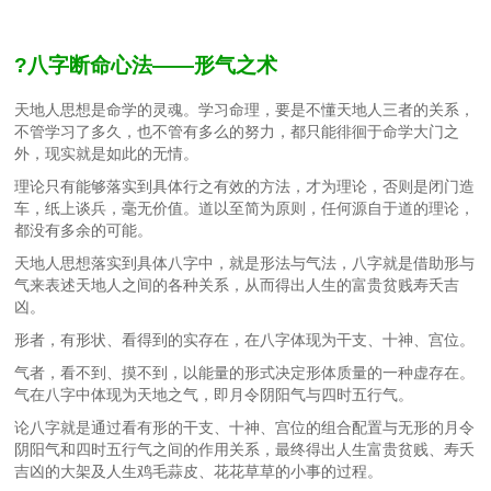
?八字断命心法——形气之术
天地人思想是命学的灵魂。学习命理，要是不懂天地人三者的关系，
不管学习了多久，也不管有多么的努力，都只能徘徊于命学大门之
外，现实就是如此的无情。
理论只有能够落实到具体行之有效的方法，才为理论，否则是闭门造
车，纸上谈兵，毫无价值。道以至简为原则，任何源自于道的理论，
都没有多余的可能。
天地人思想落实到具体八字中，就是形法与气法，八字就是借助形与
气来表述天地人之间的各种关系，从而得出人生的富贵贫贱寿夭吉
凶。
形者，有形状、看得到的实存在，在八字体现为干支、十神、宫位。
气者，看不到、摸不到，以能量的形式决定形体质量的一种虚存在。
气在八字中体现为天地之气，即月令阴阳气与四时五行气。
论八字就是通过看有形的干支、十神、宫位的组合配置与无形的月令
阴阳气和四时五行气之间的作用关系，最终得出人生富贵贫贱、寿夭
吉凶的大架及人生鸡毛蒜皮、花花草草的小事的过程。