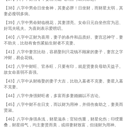
【38】八字中男命日坐食神，其妻必胖！日坐财，而财星太弱，其
妻必瘦弱多病。
【39】八字中男命财临桃花，其妻漂亮。女命日元自坐伤官为忌、
好骂夫吼夫。为喜则表示爱唠叨。
【40】八字中正财为喜用，妻子的条件和品质好。妻宫忌神守，妻
不助夫，比劫有食伤紧贴生财者不克妻。
【41】八字中妻宫比劫，容易娶到只花钱不顾家的妻子，妻宫之字
冲财，易会花钱。
【42】八字中财旺、官杀旺，只要有印，就是贤妻良母助天益子。
故女命喜弱不喜强。
【43】八字中从财格娶的妻子大吉，比劫入墓者不克妻。妻星入墓
不克妻。
【44】八字中身强财旺者，多富而多妻婚姻以不吉论。
【45】八字中财不在日支，而以财为用神，并得伤食助之，妻美而
贤淑。
【46】八字中身强杀浅，财星滋杀；官轻伤重，财星化伤；印绶重
叠，财星得气，均主妻贤而美，或得妻财致富，但须财为用神。