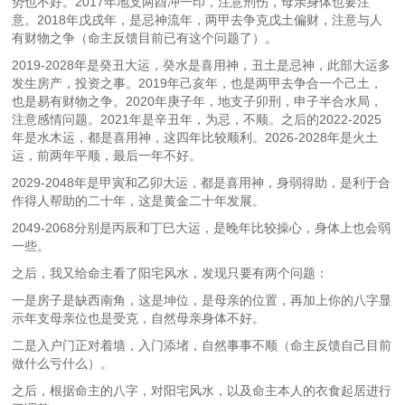
势也不好。2017年地支两酉冲一印，注意刑伤，母亲身体也要注
意。2018年戊戌年，是忌神流年，两甲去争克戊土偏财，注意与人
有财物之争（命主反馈目前已有这个问题了）。
2019-2028年是癸丑大运，癸水是喜用神，丑土是忌神，此部大运多
发生房产，投资之事。2019年己亥年，也是两甲去争合一个己土，
也是易有财物之争。2020年庚子年，地支子卯刑，申子半合水局，
注意感情问题。2021年是辛丑年，为忌，不顺。之后的2022-2025
年是水木运，都是喜用神，这四年比较顺利。2026-2028年是火土
运，前两年平顺，最后一年不好。
2029-2048年是甲寅和乙卯大运，都是喜用神，身弱得助，是利于合
作得人帮助的二十年，这是黄金二十年发展。
2049-2068分别是丙辰和丁巳大运，是晚年比较操心，身体上也会弱
一些。
之后，我又给命主看了阳宅风水，发现只要有两个问题：
一是房子是缺西南角，这是坤位，是母亲的位置，再加上你的八字显
示年支母亲位也是受克，自然母亲身体不好。
二是入户门正对着墙，入门添堵，自然事事不顺（命主反馈自己目前
做什么亏什么）。
之后，根据命主的八字，对阳宅风水，以及命主本人的衣食起居进行