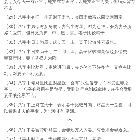
妻，女命天干有正官，地支亦有正官，以地支正官为夫，但婚姻皆有
不吉。
【29】八字中身旺，坐正财于妻宫，会因妻致富或因妻家而富。
【30】八字中男命财多身弱，妻宫坐财星、财为忌神，会为妻子所
累而受穷。但日支为寅，申，巳，亥。妻子比较精干。
【31】八字中日支为辰，戌，丑，未。妻子比较朴素贤惠。
【32】八字中日支为子，午，卯，酉。妻子比较漂亮但也多情史，
妻宫带财，妻子掌权夫为附。
【33】八字中比劫重，妻嫁进门后，夫身体会不好多病，妻宫有比
劫，对妻子不利克妻。
【34】八字中偏财星比正财星强，会有“只爱偏妾，而不爱正妻之
事”。一个八字的喜用神是印星，受到财星克制或牵绊，往往会受到
妻子的拖累不吉。
【35】八字中正财在天干，表示妻子比较外向，财星天干是喜，可
以帮助丈夫的事业，为忌则不利婚姻。
??
【36】八字中妻宫带驿马星，会娶远方人为妻。有合则会娶近女。
【37】八字中财当令，妻精明霸气大吉可助夫家运。