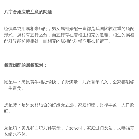
八字合婚应该注意的问题
谨慎单纯用属相来婚配，男女属相婚配一直都是我国比较注重的婚配
形式。属相有五行区分，而五行存在着相生相克的道理。相生的属相
配对较能和睦相处，而相克的属相配对就不那么和谐了。
相宜婚配的属相配对
：
鼠配牛：黑鼠黄牛相处愉快，子孙满堂，儿女百年长久，全家都能够
一生富贵。
虎配猪：是男女相结合的好姻缘之选，家庭和睦，财禄丰盈，人口欣
旺。
龙配鸡：黄龙和白鸡儿孙满堂，子女成材，家庭过门发达，夫妻福寿
长绵永不休。