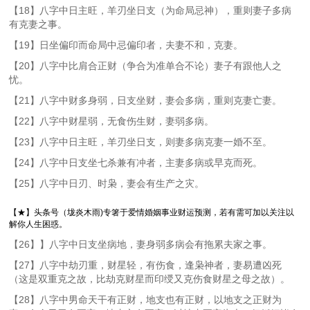
【18】八字中日主旺，羊刃坐日支（为命局忌神），重则妻子多病
有克妻之事。
【19】日坐偏印而命局中忌偏印者，夫妻不和，克妻。
【20】八字中比肩合正财（争合为准单合不论）妻子有跟他人之
忧。
【21】八字中财多身弱，日支坐财，妻会多病，重则克妻亡妻。
【22】八字中财星弱，无食伤生财，妻弱多病。
【23】八字中日主旺，羊刃坐日支，则妻多病克妻一婚不至。
【24】八字中日支坐七杀兼有冲者，主妻多病或早克而死。
【25】八字中日刃、时枭，妻会有生产之灾。
【★】头条号（垅炎木雨)专箸于爱情婚姻事业财运预测，若有需可加以关注以
解你人生困惑。
【26】】八字中日支坐病地，妻身弱多病会有拖累夫家之事。
【27】八字中劫刃重，财星轻，有伤食，逢枭神者，妻易遭凶死
（这是双重克之故，比劫克财星而印绶又克伤食财星之母之故）。
【28】八字中男命天干有正财，地支也有正财，以地支之正财为