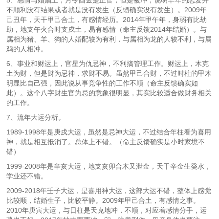
5、感情与婚姻上，月令酉金是正官，但是被冲，说明早年的恋爱并
不顺利没有结果或者就是没有发生（反馈确实没有发生）。2009年
己丑年，天干甲己合土，有感情经历。2014年甲午年，身弱有比劫
助，地支午火合时支戌土，易有感情（命主反馈2014年结婚）。与
属相为猪、羊、狗的人婚配较为有利，与属相为龙的人较不利，与属
鸡的人相冲。
6、事业和财运上，官星为仇忌神，不利搞管理工作。财运上，木克
土为财，但是财为忌神，求财不易。虽然甲己合财，不过时柱的甲木
明显比自己强，因此说从事竞争性的工作不顺（命主反馈确实如
此）。这个八字财生官为忌的意象很明显，其实比较适合做财务相关
的工作。
7、流年大运分析。
1989-1998年是庚戌大运，虽然是忌神大运，不过结合年柱看为喜用
神，就是相互抵消了。总体上不错。（命主反馈确实是小时家境不
错）
1999-2008年是辛亥大运，地支亥卯合木又泄金，天干辛金生癸水，
学业还不错。
2009-2018年壬子大运，是喜用神大运，这部大运不错，整体上感觉
比较顺，结婚生子，比较平静。2009年甲己合土，有感情之事。
2010年庚寅大运，与日柱是天克地冲，不顺，对应着感情分手，运