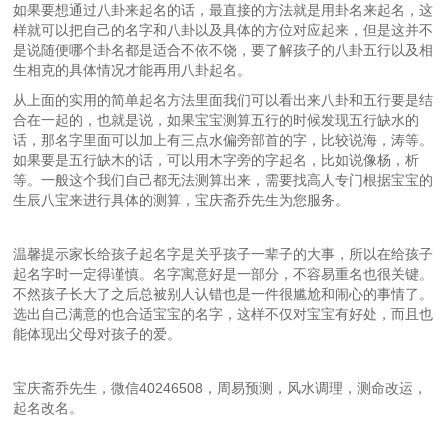
如果要想通过八卦来起名的话，最直接的方法就是用卦名来起名，这
样就可以把自己的名字和八卦以及具体的方位对应起来，但是这并不
是说随便哪个卦名都是适合不依不饶，要了解孩子的八卦五行以及相
生相克的具体情况才能再用八卦起名。
从上面的实用的简单起名方法里面我们可以看出来八卦和五行要是结
合在一起的，也就是说，如果宝宝测算五行的时候发现五行缺水的
话，那名字里面可以加上有三点水偏旁部首的字，比较说海，涛等。
如果要是五行缺木的话，可以用木字旁的字起名，比如说像杨，析
等。一般这个我们自己都无法测算出来，需要找高人专门根据宝宝的
生辰八宝来进行具体的测算，宝庆斋乔先生为您服务。
温馨提示家长给孩子起名字是关乎孩子一辈子的大事，所以在给孩子
起名字时一定得谨慎。名字寓意好是一部分，不容易重名也很关键。
不然孩子长大了之后总被别人认错也是一件很尴尬和闹心的事情了。
选出自己满意的也合适宝宝的名字，这样不仅对宝宝有好处，而且也
能体现出父母对孩子的爱。
宝庆斋乔先生，微信40246508，周易预测，风水调理，测命改运，
起名改名。