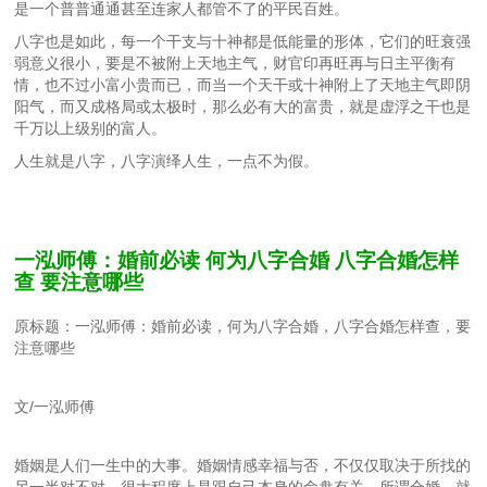
是一个普普通通甚至连家人都管不了的平民百姓。
八字也是如此，每一个干支与十神都是低能量的形体，它们的旺衰强
弱意义很小，要是不被附上天地主气，财官印再旺再与日主平衡有
情，也不过小富小贵而已，而当一个天干或十神附上了天地主气即阴
阳气，而又成格局或太极时，那么必有大的富贵，就是虚浮之干也是
千万以上级别的富人。
人生就是八字，八字演绎人生，一点不为假。
一泓师傅：婚前必读 何为八字合婚 八字合婚怎样
查 要注意哪些
原标题：一泓师傅：婚前必读，何为八字合婚，八字合婚怎样查，要
注意哪些
文/一泓师傅
婚姻是人们一生中的大事。婚姻情感幸福与否，不仅仅取决于所找的