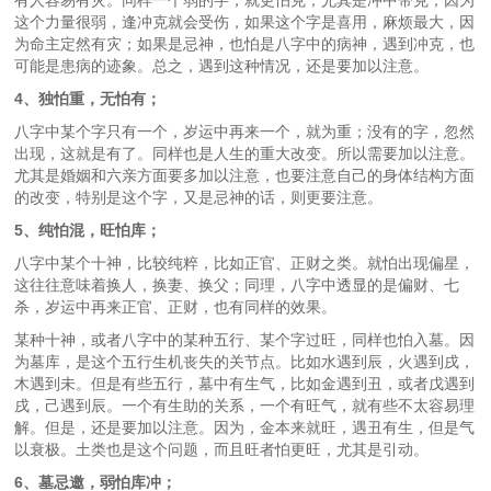
有人容易有灾。同样一个弱的字，就更怕克，尤其是冲中带克，因为
这个力量很弱，逢冲克就会受伤，如果这个字是喜用，麻烦最大，因
为命主定然有灾；如果是忌神，也怕是八字中的病神，遇到冲克，也
可能是患病的迹象。总之，遇到这种情况，还是要加以注意。
4、独怕重，无怕有；
八字中某个字只有一个，岁运中再来一个，就为重；没有的字，忽然
出现，这就是有了。同样也是人生的重大改变。所以需要加以注意。
尤其是婚姻和六亲方面要多加以注意，也要注意自己的身体结构方面
的改变，特别是这个字，又是忌神的话，则更要注意。
5、纯怕混，旺怕库；
八字中某个十神，比较纯粹，比如正官、正财之类。就怕出现偏星，
这往往意味着换人，换妻、换父；同理，八字中透显的是偏财、七
杀，岁运中再来正官、正财，也有同样的效果。
某种十神，或者八字中的某种五行、某个字过旺，同样也怕入墓。因
为墓库，是这个五行生机丧失的关节点。比如水遇到辰，火遇到戌，
木遇到未。但是有些五行，墓中有生气，比如金遇到丑，或者戊遇到
戌，己遇到辰。一个有生助的关系，一个有旺气，就有些不太容易理
解。但是，还是要加以注意。因为，金本来就旺，遇丑有生，但是气
以衰极。土类也是这个问题，而且旺者怕更旺，尤其是引动。
6、墓忌邀，弱怕库冲；