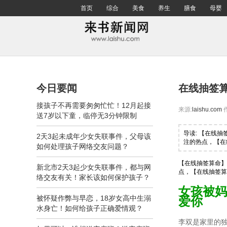
首页
综合
美食
养生
膳食
母婴
今日要闻
在线抽签
接孩子不再需要匆匆忙忙！12月起接
来源:
laishu.com
送7岁以下童，临停无3分钟限制
导读: 【在线
2天3起未成年少女失联事件，父母该
注的热点，【在
如何处理孩子网络交友问题？
【在线抽签算命】
新北市2天3起少女失联事件，都与网
点，【在线抽签算
络交友有关！家长该如何保护孩子？
女孩被妈
被怀疑作弊与早恋，18岁女高中生溺
爱你
水身亡！如何给孩子正确爱情观？
李双是家里的