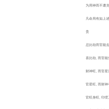
为用神而不遭克
凡命局有如上述
贵
忌比劫而官能去
喜比劫, 而官能
财神旺, 而官星
官星旺, 而财
官旺身旺, 印绶