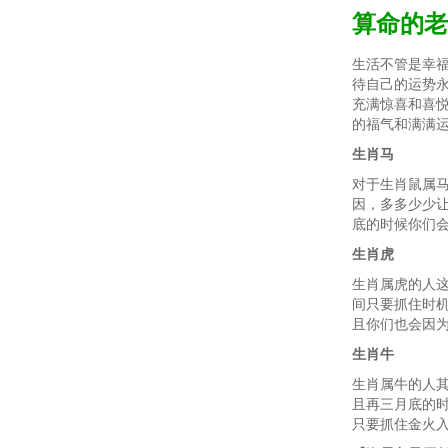
算命的老
生活不管是幸
待自己的运势
充满惊喜和喜
的福气和满满
生肖马
对于生肖鼠属
因，多多少少
底的时候你们
生肖虎
生肖属虎的人
间只要抓住时
且你们也会因
生肖牛
生肖属牛的人
且再三月底的
只要抓住金火