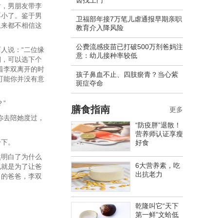
齿找上门
后，男朋友带李
不小了。鉴于男
卫福部年接7万笔儿虐通报早期亲职
从来都不相信这
教育介入降风险
公费流感疫苗已打破500万剂爸妈注
人说：“二位缘
意：幼儿接种率较低
期，可以选下个
着李双离开的时
孩子鼻血不止、四肢瘀青？当心紫
可能你并没有意
斑症夺命
”
膳食指南
更多
你去陪她度过，
“防疫胖”退散！
营养师认证享瘦
一下。
好食
然明白了为什么
6大营养素，吃
也就是为了让爸
出抗老力
向的爸爸，李双
乾隆叫它“天下
第一鲜”文蛤低