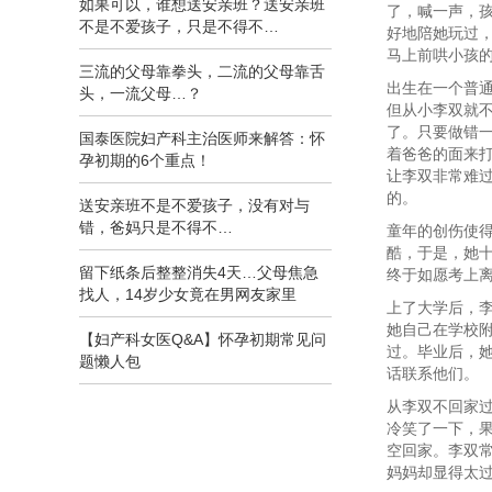
如果可以，谁想送安亲班？送安亲班
了，喊一声，
不是不爱孩子，只是不得不…
好地陪她玩过
马上前哄小孩
三流的父母靠拳头，二流的父母靠舌
出生在一个普
头，一流父母…？
但从小李双就
了。只要做错
国泰医院妇产科主治医师来解答：怀
着爸爸的面来
孕初期的6个重点！
让李双非常难
的。
送安亲班不是不爱孩子，没有对与
错，爸妈只是不得不…
童年的创伤使
酷，于是，她
留下纸条后整整消失4天…父母焦急
终于如愿考上
找人，14岁少女竟在男网友家里
上了大学后，
她自己在学校
【妇产科女医Q&A】怀孕初期常见问
过。毕业后，
题懒人包
话联系他们。
从李双不回家
冷笑了一下，
空回家。李双
妈妈却显得太