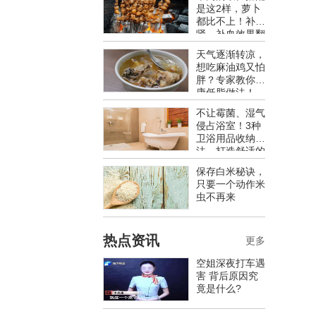
是这2样，萝卜
都比不上！补
肾、补血效果翻
倍，老中医都推
天气逐渐转凉，
荐
想吃麻油鸡又怕
胖？专家教你健
康低脂做法！
不让霉菌、湿气
侵占浴室！3种
卫浴用品收纳
法，打造舒适的
卫浴空间
保存白米秘诀，
只要一个动作米
虫不再来
热点资讯
更多
空姐深夜打车遇
害 背后原因究
竟是什么?