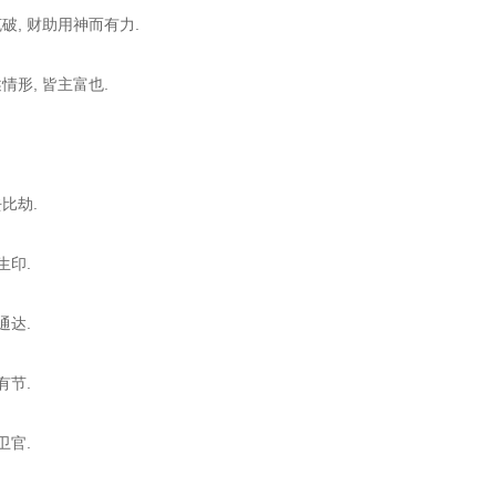
破, 财助用神而有力.
情形, 皆主富也.
比劫.
生印.
通达.
神有节.
卫官.