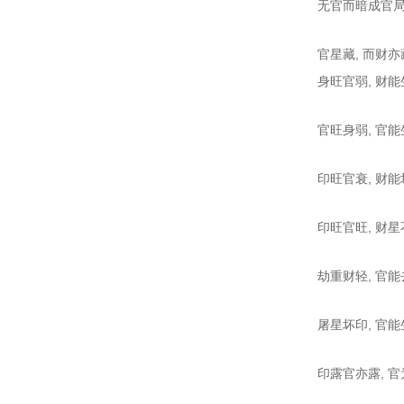
无官而暗成官局
官星藏, 而财亦
身旺官弱, 财能
官旺身弱, 官能
印旺官衰, 财能
印旺官旺, 财星
劫重财轻, 官能
屠星坏印, 官能
印露官亦露, 