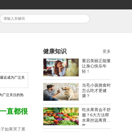
健康知识
更多
重启美丽正能量
让身心快乐年
轻！
识最近成为广泛关
当毛小孩挑食时
怎么吃才更健
为广泛关注的热
康？
她一直都很
吃水果胃会不舒
服？6大方法帮
水果控远离胃胀
气
孩子如果哭了累