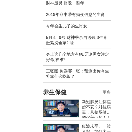
财神显灵 财发一整年
2019年命中带有婚变信息的生肖
今年会生儿子的生肖女
5月8、9号 财神爷亲自送钱 3生肖
赶紧携全家叩谢
身上这几个地方有痣,无论男女注定
好命,神准!
三张图 你选哪一张：预测出你今生
将靠什么吃饭？
养生保健
更多
新冠肺炎让你焦
虑不安？对抗病
毒，从整肠健胃
的保养做起！ |
康健出版
疫波未平、一波
又起，如何为一