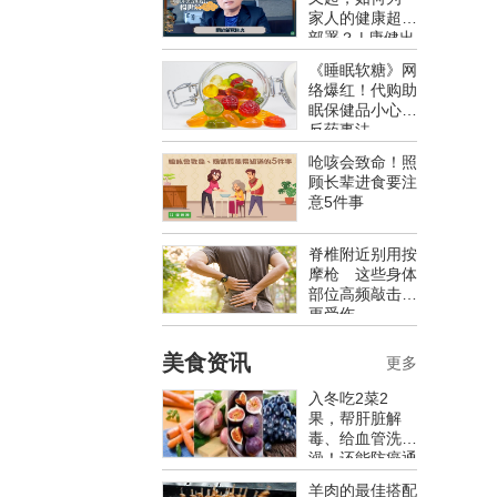
家人的健康超前
部署？ | 康健出
版
《睡眠软糖》网
络爆红！代购助
眠保健品小心违
反药事法
呛咳会致命！照
顾长辈进食要注
意5件事
脊椎附近别用按
摩枪 这些身体
部位高频敲击反
更受伤
美食资讯
更多
入冬吃2菜2
果，帮肝脏解
毒、给血管洗
澡！还能防癌通
便，不吃太亏
羊肉的最佳搭配