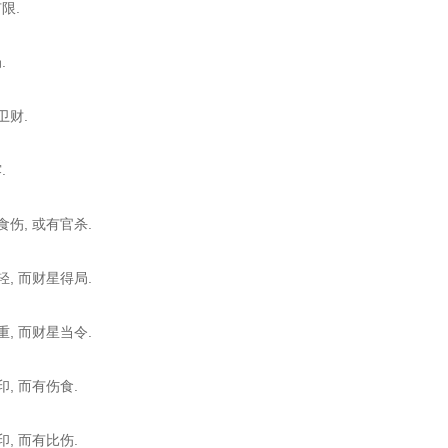
限.
.
卫财.
.
食伤, 或有官杀.
轻, 而财星得局.
重, 而财星当令.
印, 而有伤食.
印, 而有比伤.