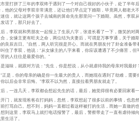
城市里打拼了三年的李双终于遇到了一个对自己很好的小伙子，处了半年
母，他的父母对李双非常满意，还让他们早点定下婚期，毕竟两人都老大
较迷信，就让这两个孩子去城南的算命先生那里问一下婚期。虽然，李双
长发话了，那只好去了。
之后，李双就和男朋友一起报上了生辰八字，张道长看了一下，微笑的对两
之合，女缘主更有旺夫之命，两位结为夫妻后，可谓是万事亨通，关于婚
婚的良辰吉日。”自然，两人听完很是开心。而就在男朋友付了卦金准备带
却叫住了李双，他说：“从女缘主的八字来看，你应该遭遇了不少痛苦，但
苦的人往往是最爱你的。”
是滋味，就跟对方说：“先生，你是想说，从小就虐待我的母亲对我最好？
：“正是，你的母亲的确是你一生最大的贵人，而她现在遇到了劫难，需要
计你以后会非常后悔。”李双不以为然，直接拉着男朋友就走了。
方后，一连几天，李双都会想起先生的话，最后，她觉得很有必要回家看
推开门，就发现爸爸在打妈妈，忽然，李双想起了很多以前的事情，也忽
面前打骂自己。想不到，妈妈一直都过着这样被打的生活，而她一直做的
。想到这里，李双马上就打电话报警了，最后，警察带走了一直有虐待倾
城里生活了。