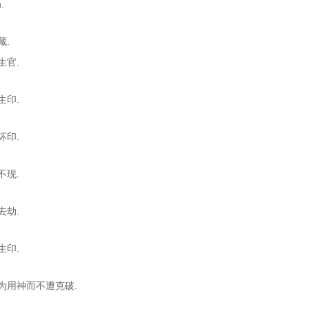
.
藏.
生官.
生印.
坏印.
不现.
去劫.
生印.
官为用神而不遭克破.