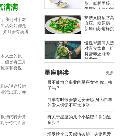
脂、低胆固醇
气满满
但痛风人要少吃
护肤又能预防高
方，我们对于对
血压、糖尿病
为生活处处都是
新鲜山苏这样挑
，并且会有满满
慢性肾脏病人选
对素食饮食 维
持营养还能降低
火木入土的原
并发症
好，但是再三月
获惊喜和喜悦！
星座解读
更多
最不能放弃事业的星座女性 你上榜
你们来说这段时
了吗？
事业运出现，并
！
白羊有时候会缺乏安全感 身为白羊
的爱人切记不可太冷淡
有很强的转变并
有关于星座的几个小秘密？你知道
多少？
或对于你们而言
塔罗牌李云天感情破解：夫妻恩爱