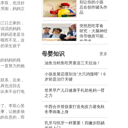
别让你的小孩
骂李双，也没好
总在创作罐头作
子哭闹，妈妈立
品
？
的三口之家的，
突然想吃零食
好说话的妈妈
研究：大脑神经
，妈妈还老是当
传导物质可能促
却视而不见，这
发需求
己的亲生孩子
母婴知识
更多
她的妈妈的残
油鱼当鳕鱼吃男童连三天拉油！
，一直努力的她
小孩发展迟缓别当“大只鸡慢啼”！6
岁前是治疗关键
么联系，后来，
就再也没回去
世界早产儿日健康手札助爸妈一臂
却从来不会打电
之力
来了。李双心里
中西合并替孩童打造免疫力避免秋
懂事，让她多抽
冬季病毒上身
她的在意的，而
乳牙与恒牙一样重要！四撇步防龋