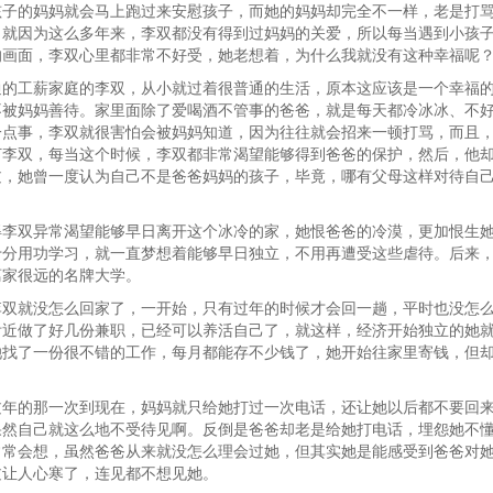
孩子的妈妈就会马上跑过来安慰孩子，而她的妈妈却完全不一样，老是打
，就因为这么多年来，李双都没有得到过妈妈的关爱，所以每当遇到小孩
的画面，李双心里都非常不好受，她老想着，为什么我就没有这种幸福呢
通的工薪家庭的李双，从小就过着很普通的生活，原本这应该是一个幸福
不被妈妈善待。家里面除了爱喝酒不管事的爸爸，就是每天都冷冰冰、不
一点事，李双就很害怕会被妈妈知道，因为往往就会招来一顿打骂，而且
打李双，每当这个时候，李双都非常渴望能够得到爸爸的保护，然后，他
过，她曾一度认为自己不是爸爸妈妈的孩子，毕竟，哪有父母这样对待自
得李双异常渴望能够早日离开这个冰冷的家，她恨爸爸的冷漠，更加恨生
十分用功学习，就一直梦想着能够早日独立，不用再遭受这些虐待。后来
离家很远的名牌大学。
李双就没怎么回家了，一开始，只有过年的时候才会回一趟，平时也没怎
附近做了好几份兼职，已经可以养活自己了，就这样，经济开始独立的她
她找了一份很不错的工作，每月都能存不少钱了，她开始往家里寄钱，但
过年的那一次到现在，妈妈就只给她打过一次电话，还让她以后都不要回
果然自己就这么地不受待见啊。反倒是爸爸却老是给她打电话，埋怨她不
常常会想，虽然爸爸从来就没怎么理会过她，但其实她是能感受到爸爸对
过让人心寒了，连见都不想见她。