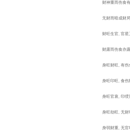
财神重而伤食有
无财而暗成财局
财旺生官, 官星
财露而伤食亦露
身旺财旺, 有伤
身旺印旺, 食伤
身旺官衰, 印绶
身旺劫旺, 无财
身弱财重, 无官