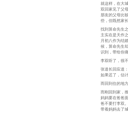
就这样，在大
双回家见了父
朋友的父母比
些，但既然家
找到算命先生
主实在是天作
月初八作为结
候，算命先生
识到，带给你痛
李双听了，很不
张道长回应道
如果迟了，估
而回到住的地
而刚回到家，
妈妈要在爸爸
爸不要打李双
带着妈妈去了