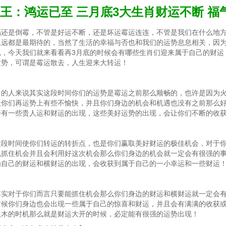
王：鸿运已至 三月底3大生肖财运不断 福
福还是倒霉，不管是好运不断，还是坏运霉运连连，不管是我们在什么地
永远都是最期待的，当然了生活的幸福与否也和我们的运势息息相关，因
悦，今天我们就来看看再3月底的时候会有哪些生肖们迎来属于自己的财运
运势，可谓是霉运散去，人生迎来大转运！
马的人来说其实这段时间你们的运势是霉运之前那么顺畅的，也许是因为
让你们再运势上有些不愉快，并且你们身边的机会和机遇也没有之前那么
会有一些贵人运和财运的出现，这些美好运势的出现，会让你们不断的收
这段时间使你们转运的转折点，也是你们赢取美好财运的极佳机会，对于
机抓住机会并且会利用好这次机会那么你们身边的机会就一定会有很强的
为自己的财运和横财运的出现，会收获到属于自己的一小幸运和一些财运
其实对于你们而言只要能抓住机会那么你们身边的财运和横财运就一定会
时候你们身边也会出现一些属于自己的惊喜和财运，并且会有满满的收获
入木的时机那么就是财运大开的时候，必定能有很强的运势出现！