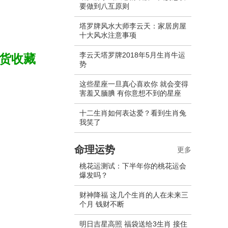
要做到八互原则
塔罗牌风水大师李云天：家居房屋
十大风水注意事项
李云天塔罗牌2018年5月生肖牛运
干货收藏
势
这些星座一旦真心喜欢你 就会变得
害羞又腼腆 有你意想不到的星座
十二生肖如何表达爱？看到生肖兔
我笑了
命理运势
更多
桃花运测试：下半年你的桃花运会
爆发吗？
财神降福 这几个生肖的人在未来三
个月 钱财不断
明日吉星高照 福袋送给3生肖 接住